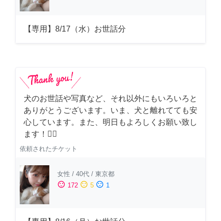
【専用】8/17（水）お世話分
犬のお世話や写真など、それ以外にもいろいろと
ありがとうございます。いま、犬と離れてても安
心しています。また、明日もよろしくお願い致し
ます！🙇‍♂️
依頼されたチケット
女性
/
40代
/
東京都
sentiment_satisfied
sentiment_neutral
sentiment_dissatisfied
172
5
1