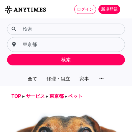
ログイン
新規登録
search
place
検索
more_horiz
全て
修理・組立
家事
TOP
▸
サービス
▸
東京都
▸
ペット