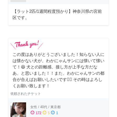
【ラット2匹/1週間程度預かり】神奈川県の宮前
区です。
この度はありがとうございました！知らない人に
は懐かない犬が、わかにゃんサンには懐いて懐い
て！😆 犬との距離感、接し方が上手な方だな
あ、と思いました！！また、わかにゃんサンの都
合が合えばお願いしたいです🙇‍♂️ その時はよろし
くお願い致します！
依頼されたチケット
女性
/
40代
/
東京都
sentiment_satisfied
sentiment_neutral
sentiment_dissatisfied
172
5
1