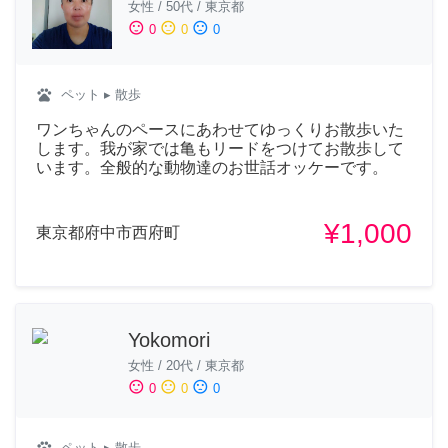
女性
/
50代
/
東京都
sentiment_satisfied
sentiment_neutral
sentiment_dissatisfied
0
0
0
pets
ペット
▸ 散歩
ワンちゃんのペースにあわせてゆっくりお散歩いた
します。我が家では亀もリードをつけてお散歩して
います。全般的な動物達のお世話オッケーです。
¥1,000
東京都府中市西府町
Yokomori
女性
/
20代
/
東京都
sentiment_satisfied
sentiment_neutral
sentiment_dissatisfied
0
0
0
pets
ペット
▸ 散歩