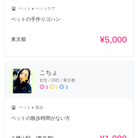
pets
ペット
▸ ペットケア
ペットの手作りゴハン
¥5,000
東京都
こちょ
女性
/
20代
/
東京都
sentiment_satisfied
sentiment_neutral
sentiment_dissatisfied
3
0
0
pets
ペット
▸ 散歩
ペットの散歩時間がない方