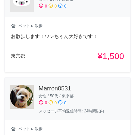
sentiment_satisfied
sentiment_neutral
sentiment_dissatisfied
0
0
0
pets
ペット
▸ 散歩
お散歩します！ワンちゃん大好きです！
¥1,500
東京都
Marron0531
女性
/
50代
/
東京都
sentiment_satisfied
sentiment_neutral
sentiment_dissatisfied
0
0
0
メッセージ平均返信時間: 24時間以内
pets
ペット
▸ 散歩