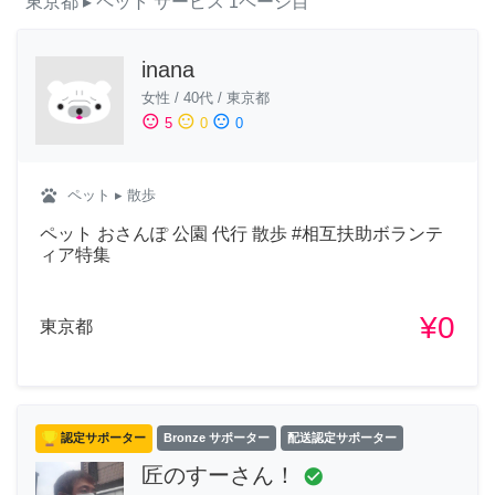
東京都
▸ ペット
サービス
1ページ目
inana
女性
/
40代
/
東京都
sentiment_satisfied
sentiment_neutral
sentiment_dissatisfied
5
0
0
pets
ペット
▸ 散歩
ペット おさんぽ 公園 代行 散歩 #相互扶助ボランテ
ィア特集
¥0
東京都
認定サポーター
Bronze サポーター
配送認定サポーター
匠のすーさん！
check_circle