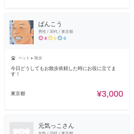
ばんこう
男性
/
30代
/
東京都
sentiment_satisfied
sentiment_neutral
sentiment_dissatisfied
8
0
0
pets
ペット
▸ 散歩
今日どうしてもお散歩依頼した時にお役に立てま
す！
¥3,000
東京都
元気っこさん
女性
/
20代
/
東京都