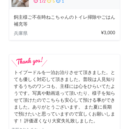
sentiment_satisfied
sentiment_neutral
sentiment_dissatisfied
172
5
1
飼主様ご不在時ねこちゃんのトイレ掃除やごはん
補充等
¥3,000
兵庫県
トイプードルを一泊お泊りさせて頂きました。と
ても優しく対応して頂きました。普段は人見知り
するうちのワンコも、主様には心をひらいてたよ
うです。写真や動画送って頂いたり、様子を知ら
せて頂けたのでこちらも安心して預ける事ができ
ました。ありがとうございます。 また夏に長期
で預けたいと思っていますので宜しくお願いしま
す！ 評価遅くなり大変失礼致しました。