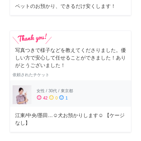
ペットのお預かり、できるだけ安くします！
写真つきで様子などを教えてくださりました。優
しい方で安心して任せることができました！あり
がとうございました！
依頼されたチケット
女性
/
30代
/
東京都
sentiment_satisfied
sentiment_neutral
sentiment_dissatisfied
42
0
1
江東/中央/墨田…☺︎犬お預かりします☺︎ 【ケージ
なし】