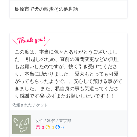
島原市で犬の散歩その他世話
この度は、本当に色々とありがとうございまし
た！ 引越しのため、直前の時間変更などの無理
もお願いしたのですが、快く引き受けてくださ
り、本当に助かりました。 愛犬もとっても可愛
がってもらったようで、、安心して預ける事がで
きました。 また、私自身の事も気遣ってくださ
り感謝です😭 必ずまたお願いしたいです！！
依頼されたチケット
女性
/
30代
/
東京都
sentiment_satisfied
sentiment_neutral
sentiment_dissatisfied
3
0
0