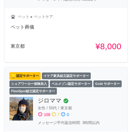
pets
ペット
▸ ペットケア
ペット葬儀
¥8,000
東京都
認定サポーター
イケア家具組立認定サポーター
シェアワーカー保険加入
ベルメゾン認定サポーター
Gold サポーター
FlexiSpot組立認定サポーター
ジロママ
check_circle
女性
/
50代
/
東京都
sentiment_satisfied
sentiment_neutral
sentiment_dissatisfied
109
7
0
メッセージ平均返信時間: 3時間以内