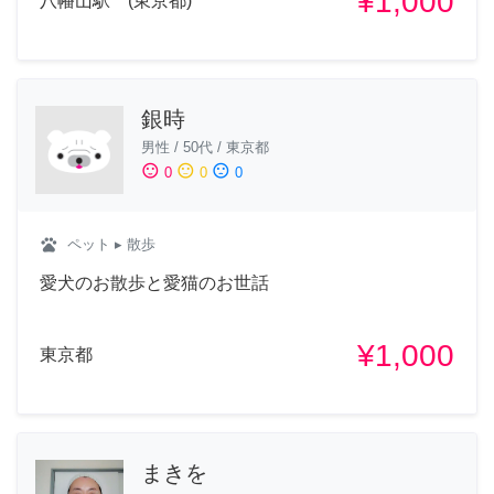
¥1,000
八幡山駅 (東京都)
銀時
男性
/
50代
/
東京都
sentiment_satisfied
sentiment_neutral
sentiment_dissatisfied
0
0
0
pets
ペット
▸ 散歩
愛犬のお散歩と愛猫のお世話
¥1,000
東京都
まきを