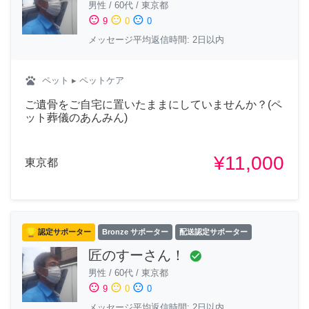
男性
/
60代
/
東京都
sentiment_satisfied
sentiment_neutral
sentiment_dissatisfied
9
0
0
メッセージ平均返信時間: 2日以内
pets
ペット
▸ ペットケア
ご遺骨をご自宅に置いたままにしていませんか？(ペ
ット葬儀のあんみん)
¥11,000
東京都
認定サポーター
Bronze サポーター
配送認定サポーター
匠のすーさん！
check_circle
男性
/
60代
/
東京都
sentiment_satisfied
sentiment_neutral
sentiment_dissatisfied
9
0
0
メッセージ平均返信時間: 2日以内