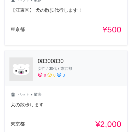
【江東区】 犬の散歩代行します！
¥500
東京都
08300830
女性
/
30代
/
東京都
sentiment_satisfied
sentiment_neutral
sentiment_dissatisfied
0
0
0
pets
ペット
▸ 散歩
犬の散歩します
¥2,000
東京都