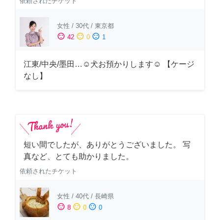
依頼されたチケット
女性
/
30代
/
東京都
sentiment_satisfied
sentiment_neutral
sentiment_dissatisfied
42
0
1
江東/中央/墨田…☺︎犬お預かりします☺︎ 【ケージ
なし】
短い間でしたが、ありがとうございました。 写
真など、とても助かりました。
依頼されたチケット
女性
/
40代
/
長崎県
sentiment_satisfied
sentiment_neutral
sentiment_dissatisfied
8
0
0