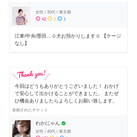
女性
/
30代
/
東京都
sentiment_satisfied
sentiment_neutral
sentiment_dissatisfied
42
0
1
江東/中央/墨田…☺︎犬お預かりします☺︎ 【ケージ
なし】
今回はどうもありがとうございました！ おかげ
で安心して出かけることができました。 またぜ
ひ機会ありましたらよろしくお願い致します。
依頼されたチケット
わかにゃん
check_circle
女性
/
40代
/
東京都