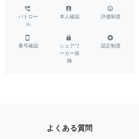
perm_phone_msg
assignment_ind
tag_faces
パトロー
本人確認
評価制度
ル
smartphone
lock
stars
番号確認
シェアワ
認定制度
ーカー保
険
よくある質問