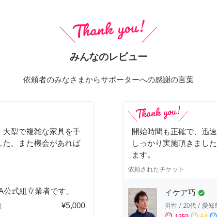
みんなのレビュー
依頼者のみなさまからサポーターへの感謝の言葉
、大型で複雑な家具を手
開始時間も正確で、迅速
した。また機会があれば
しっかり実施頂きました
ます。
依頼されたチケット
EA公式組立業者です。
イケア巧
check_circle
¥5,000
男性
/
20代
/
愛知
都
sentiment_satisfied
sentiment_neutral
sentiment_dissatisfi
1359
64