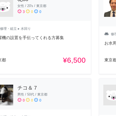
女性
/
20's
/
東京都
sentiment_satisfied
sentiment_neutral
sentiment_dissatisfied
3
0
0
修理・組立
▸ 水回り
weekend
修
濯機の設置を手伝ってくれる方募集
お水
¥6,500
京都
東京
チコ＆７
男性
/
50代
/
東京都
sentiment_satisfied
sentiment_neutral
sentiment_dissatisfied
0
0
0