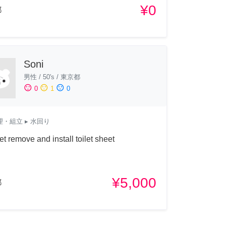
¥0
都
Soni
男性
/
50's
/
東京都
sentiment_satisfied
sentiment_neutral
sentiment_dissatisfied
0
1
0
理・組立
▸ 水回り
t remove and install toilet sheet
¥5,000
都