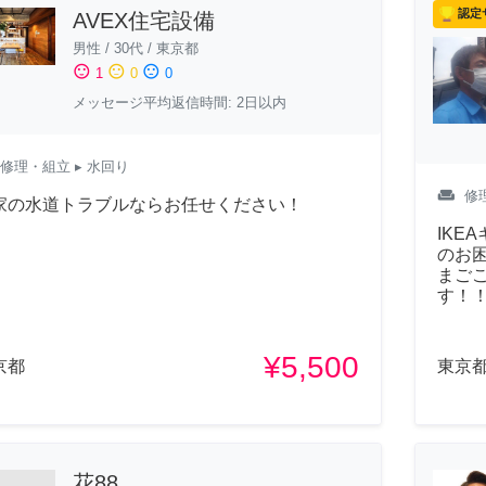
認定
AVEX住宅設備
男性
/
30代
/
東京都
sentiment_satisfied
sentiment_neutral
sentiment_dissatisfied
1
0
0
メッセージ平均返信時間: 2日以内
修理・組立
▸ 水回り
weekend
修
家の水道トラブルならお任せください！
IKE
のお
まごこ
す！
¥5,500
京都
東京
花88