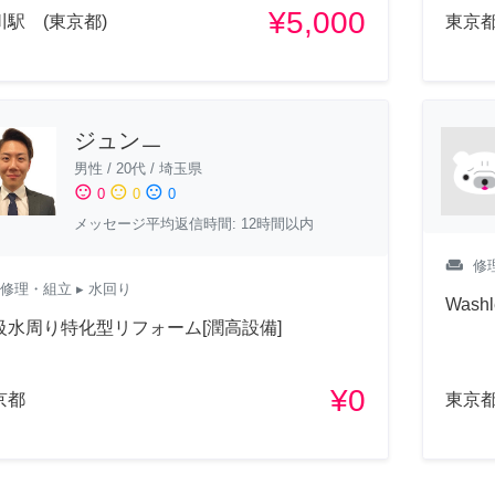
¥5,000
川駅 (東京都)
東京
ジュンㅡ
男性
/
20代
/
埼玉県
sentiment_satisfied
sentiment_neutral
sentiment_dissatisfied
0
0
0
メッセージ平均返信時間: 12時間以内
weekend
修
修理・組立
▸ 水回り
Washle
級水周り特化型リフォーム[潤高設備]
¥0
京都
東京