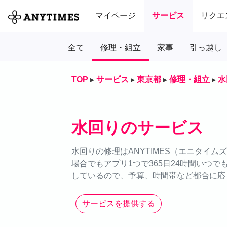
マイページ
サービス
リクエ
全て
修理・組立
家事
引っ越し
TOP
▸
サービス
▸
東京都
▸
修理・組立
▸
水
水回りのサービス
水回りの修理はANYTIMES（エニタイ
場合でもアプリ1つで365日24時間いつ
しているので、予算、時間帯など都合に応
サービスを提供する