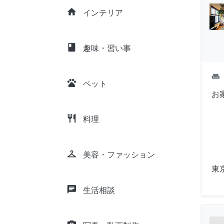
home
インテリア
class
趣味・習い事
weekend
pets
ペット
お
restaurant
料理
checkroom
美容・ファッション
東
chat
生活相談