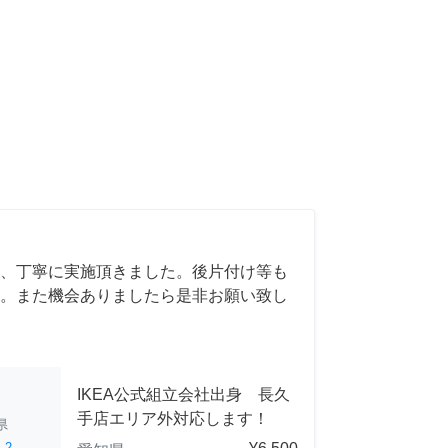
、丁寧に実施頂きました。後片付け等も
。また機会ありましたら是非お願い致し
IKEA公式組立会社出身 長久
手店エリア外対応します！
県
ed
2