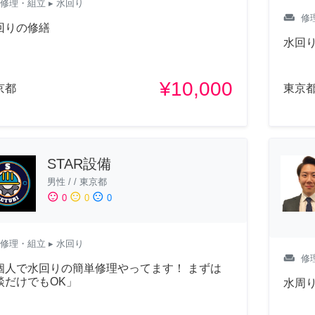
修理・組立
▸ 水回り
weekend
修
回りの修繕
水回
¥10,000
京都
東京
STAR設備
男性
/
/
東京都
sentiment_satisfied
sentiment_neutral
sentiment_dissatisfied
0
0
0
修理・組立
▸ 水回り
weekend
修
個人で水回りの簡単修理やってます！ まずは
談だけでもOK」
水周