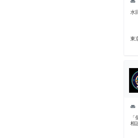
weekend
水
東
weekend
「
相