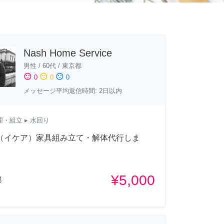
Nash Home Service
男性
/
60代
/
東京都
sentiment_satisfied
sentiment_neutral
sentiment_dissatisfied
0
0
0
メッセージ平均返信時間: 2日以内
理・組立
▸ 水回り
A（イケア）家具組み立て・解体代行しま
¥5,000
都