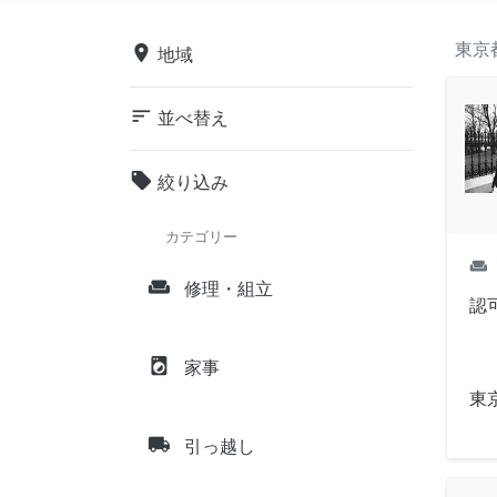
東京
place
地域
sort
並べ替え
local_offer
絞り込み
カテゴリー
weekend
weekend
修理・組立
認
local_laundry_service
家事
東
local_shipping
引っ越し