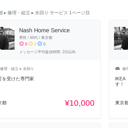
都
▸ 修理・組立
▸ 水回り
サービス
1ページ目
Nash Home Service
男性
/
60代
/
東京都
sentiment_satisfied
sentiment_neutral
sentiment_dissatisfied
0
0
0
メッセージ平均返信時間: 2日以内
weekend
修理・組立
▸ 水回り
修
可を受けた専門家
IKE
す！
¥10,000
京都
東京