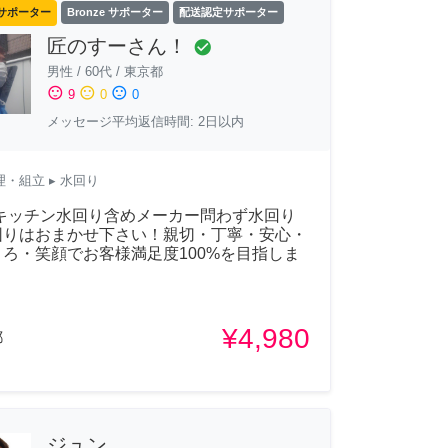
サポーター
Bronze サポーター
配送認定サポーター
匠のすーさん！
check_circle
男性
/
60代
/
東京都
sentiment_satisfied
sentiment_neutral
sentiment_dissatisfied
9
0
0
メッセージ平均返信時間: 2日以内
理・組立
▸ 水回り
Aキッチン水回り含めメーカー問わず水回り
困りはおまかせ下さい！親切・丁寧・安心・
ろ・笑顔でお客様満足度100%を目指しま
！
¥4,980
都
ジュンㅡ