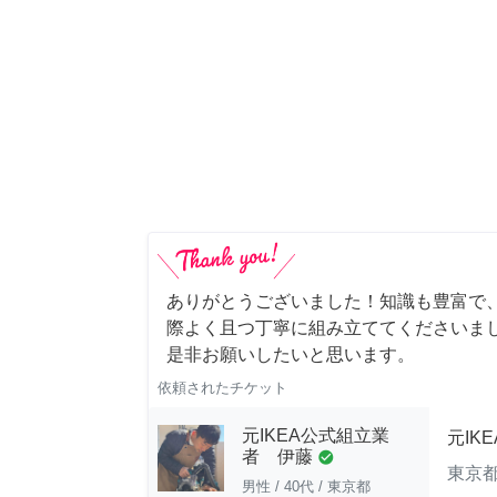
ありがとうございました！知識も豊富で
際よく且つ丁寧に組み立ててくださいま
是非お願いしたいと思います。
依頼されたチケット
元IKEA公式組立業
元IK
者 伊藤
check_circle
東京
男性
/
40代
/
東京都