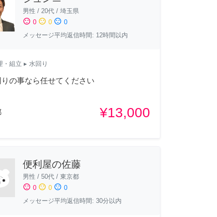
男性
/
20代
/
埼玉県
sentiment_satisfied
sentiment_neutral
sentiment_dissatisfied
0
0
0
メッセージ平均返信時間: 12時間以内
理・組立
▸ 水回り
周りの事なら任せてください
¥13,000
都
便利屋の佐藤
男性
/
50代
/
東京都
sentiment_satisfied
sentiment_neutral
sentiment_dissatisfied
0
0
0
メッセージ平均返信時間: 30分以内