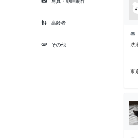
camera_alt
写真・動画制作
escalator_warning
高齢者
weekend
attachment
洗
その他
東