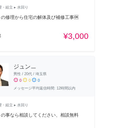
理・組立
▸ 水回り
りの修理から住宅の解体及び補修工事🆗
¥3,000
都
ジュンㅡ
男性
/
20代
/
埼玉県
sentiment_satisfied
sentiment_neutral
sentiment_dissatisfied
0
0
0
メッセージ平均返信時間: 12時間以内
理・組立
▸ 水回り
りの事なら相談してください、相談無料