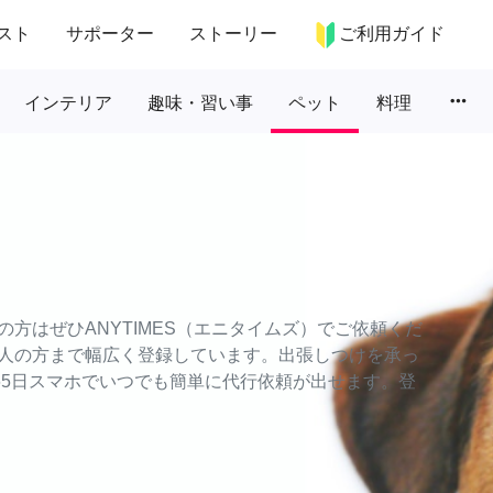
スト
サポーター
ストーリー
ご利用ガイド
more_horiz
インテリア
趣味・習い事
ペット
料理
方はぜひANYTIMES（エニタイムズ）でご依頼くだ
人の方まで幅広く登録しています。出張しつけを承っ
65日スマホでいつでも簡単に代行依頼が出せます。登