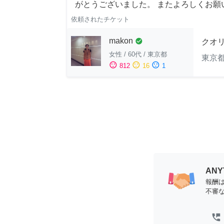
がとうございました。 またよろしくお願い申
依頼されたチケット
makon
check_circle
クオ
女性
/
60代
/
東京都
東京
sentiment_satisfied
sentiment_neutral
sentiment_dissatisfied
812
16
1
AN
報酬
不審
perm_phone_msg