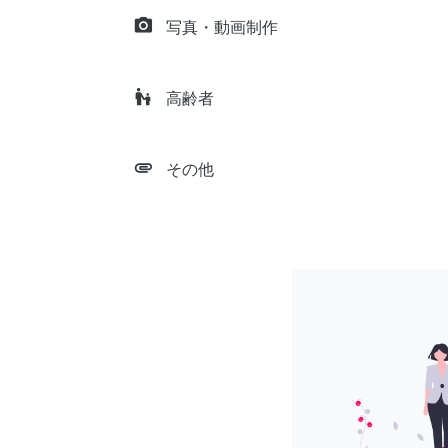
camera_alt
写真・動画制作
escalator_warning
高齢者
attachment
その他