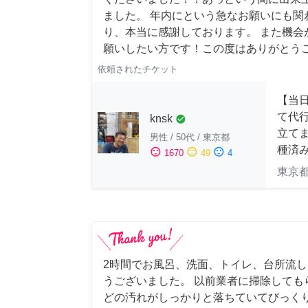
ました。 年内にという急なお願いにも関
り、本当に感謝しております。 また機会
願いしたい方です！この度はありがとう
依頼されたチケット
【当
て代
knsk
check_circle
立てま
男性
/
50代
/
東京都
種済
sentiment_satisfied
sentiment_neutral
sentiment_dissatisfied
1670
49
4
東京
2時間でお風呂、洗面、トイレ、台所流
うございました。 以前業者に掃除しても
どの汚れがしっかりと落ちていてびっくり