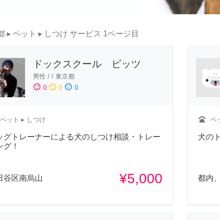
都
▸ ペット
▸ しつけ
サービス
1ページ目
ドックスクール ビッツ
男性
/
/
東京都
sentiment_satisfied
sentiment_neutral
sentiment_dissatisfied
0
0
0
pets
ペット
▸ しつけ
ペ
ッグトレーナーによる犬のしつけ相談・トレー
犬の
ング！
¥5,000
田谷区南烏山
都内