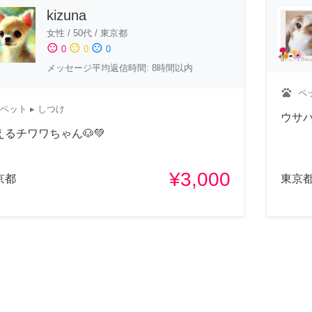
kizuna
女性
/
50代
/
東京都
sentiment_satisfied
sentiment_neutral
sentiment_dissatisfied
0
0
0
メッセージ平均返信時間: 8時間以内
pets
ペ
ペット
▸ しつけ
ウサバ
えるチワワちゃん🐶💚
¥3,000
京都
東京