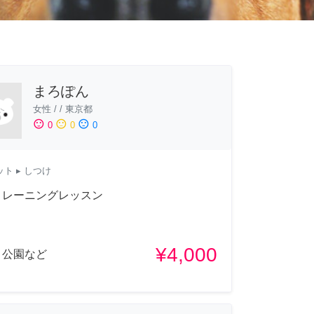
まろぽん
女性
/
/
東京都
sentiment_satisfied
sentiment_neutral
sentiment_dissatisfied
0
0
0
ット
▸ しつけ
トレーニングレッスン
¥4,000
、公園など