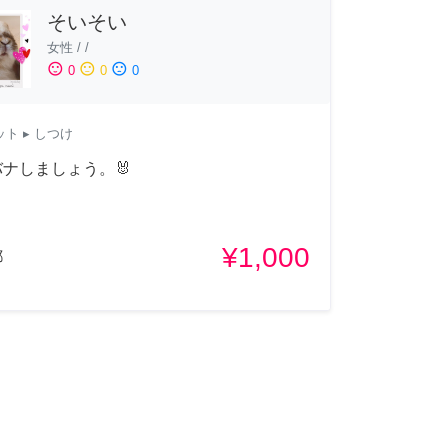
そいそい
女性
/
/
sentiment_satisfied
sentiment_neutral
sentiment_dissatisfied
0
0
0
ット
▸ しつけ
ナしましょう。🐰
¥1,000
都