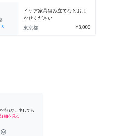
イケア家具組み立てなどおま
かせください
都
ed
3
¥3,000
東京都
の恐れや、少しでも
詳細を見る
tag_faces