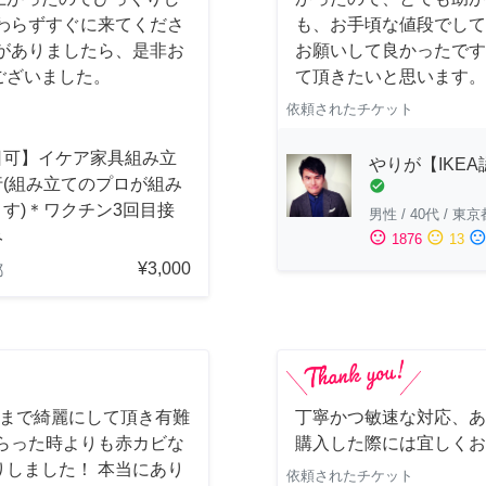
わらずすぐに来てくださ
も、お手頃な値段でして
がありましたら、是非お
お願いして良かったです
ございました。
て頂きたいと思います。
依頼されたチケット
日可】イケア家具組み立
やりが【IKE
行(組み立てのプロが組み
check_circle
す)＊ワクチン3回目接
男性
/
40代
/
東京
み
sentiment_satisfied
sentiment_neutral
sentiment_dissatisfi
1876
13
¥3,000
都
しまで綺麗にして頂き有難
丁寧かつ敏速な対応、あ
らった時よりも赤カビな
購入した際には宜しくお
しました！ 本当にあり
依頼されたチケット