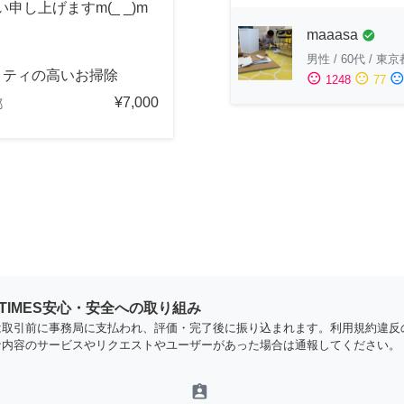
し上げますm(_ _)m
maaasa
check_circle
男性
/
60代
/
東京
リティの高いお掃除
sentiment_satisfied
sentiment_neutral
sentiment_dissatisfi
1248
77
¥7,000
都
YTIMES安心・安全への取り組み
は取引前に事務局に支払われ、評価・完了後に振り込まれます。利用規約違反
な内容のサービスやリクエストやユーザーがあった場合は通報してください。
assignment_ind