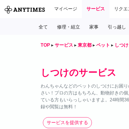
マイページ
サービス
リクエ
全て
修理・組立
家事
引っ越し
TOP
▸
サービス
▸
東京都
▸
ペット
▸
しつけ
しつけのサービス
わんちゃんなどのペットのしつけにお困りの
さい！プロの方はもちろん、動物好きの個
ている方もいらっしゃいますよ。24時間3
録や閲覧は無料！
サービスを提供する