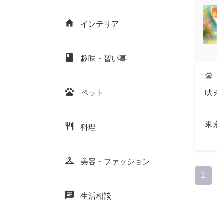
home
インテリア
class
趣味・習い事
pets
pets
吠
ペット
東
restaurant
料理
checkroom
美容・ファッション
1
chat
生活相談