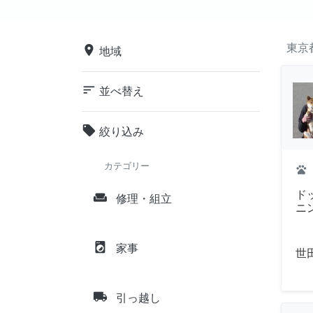
東京
place
地域
sort
並べ替え
local_offer
絞り込み
カテゴリー
pets
ド
weekend
修理・組立
ニ
local_laundry_service
家事
世
local_shipping
引っ越し