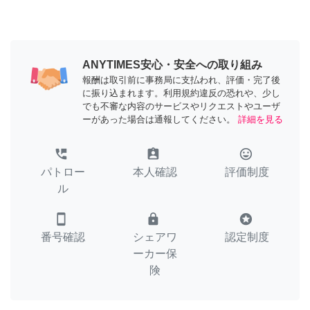
ANYTIMES安心・安全への取り組み
報酬は取引前に事務局に支払われ、評価・完了後
に振り込まれます。利用規約違反の恐れや、少し
でも不審な内容のサービスやリクエストやユーザ
ーがあった場合は通報してください。
詳細を見る
perm_phone_msg
assignment_ind
tag_faces
パトロー
本人確認
評価制度
ル
smartphone
lock
stars
番号確認
シェアワ
認定制度
ーカー保
険