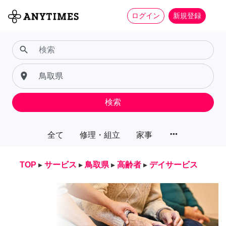
ログイン
新規登録
search
place
検索
more_horiz
全て
修理・組立
家事
TOP
▸
サービス
▸
鳥取県
▸
高齢者
▸
デイサービス