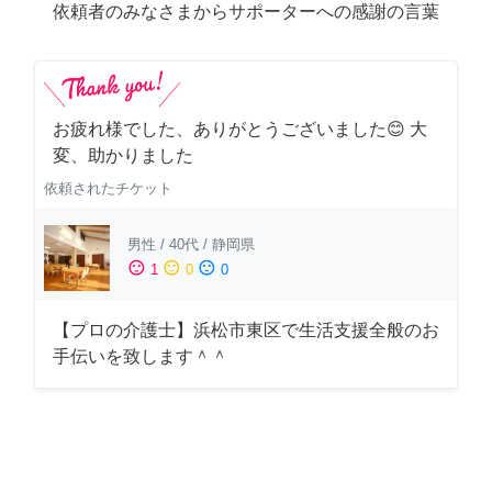
依頼者のみなさまからサポーターへの感謝の言葉
お疲れ様でした、ありがとうございました😊 大
変、助かりました
依頼されたチケット
男性
/
40代
/
静岡県
sentiment_satisfied
sentiment_neutral
sentiment_dissatisfied
1
0
0
【プロの介護士】浜松市東区で生活支援全般のお
手伝いを致します＾＾