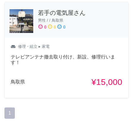
若手の電気屋さん
男性
/
/
鳥取県
sentiment_satisfied
sentiment_neutral
sentiment_dissatisfied
0
0
0
weekend
修理・組立
▸ 家電
テレビアンテナ撤去取り付け、新設、修理行いま
す！
¥15,000
鳥取県
1