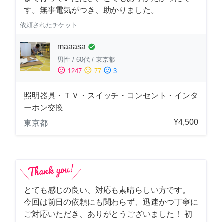
す。無事電気がつき、助かりました。
依頼されたチケット
maaasa
check_circle
男性
/
60代
/
東京都
sentiment_satisfied
sentiment_neutral
sentiment_dissatisfied
1247
77
3
照明器具・ＴＶ・スイッチ・コンセント・インタ
ーホン交換
¥4,500
東京都
とても感じの良い、対応も素晴らしい方です。
今回は前日の依頼にも関わらず、迅速かつ丁寧に
ご対応いただき、ありがとうございました！ 初