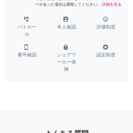
ーがあった場合は通報してください。
詳細を見る
perm_phone_msg
assignment_ind
tag_faces
パトロー
本人確認
評価制度
ル
smartphone
lock
stars
番号確認
シェアワ
認定制度
ーカー保
険