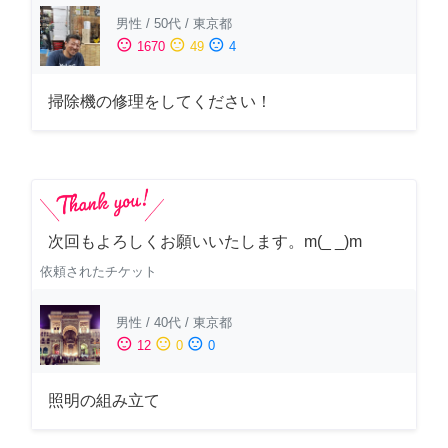
男性
/
50代
/
東京都
sentiment_satisfied
sentiment_neutral
sentiment_dissatisfied
1670
49
4
掃除機の修理をしてください！
次回もよろしくお願いいたします。m(_ _)m
依頼されたチケット
男性
/
40代
/
東京都
sentiment_satisfied
sentiment_neutral
sentiment_dissatisfied
12
0
0
照明の組み立て