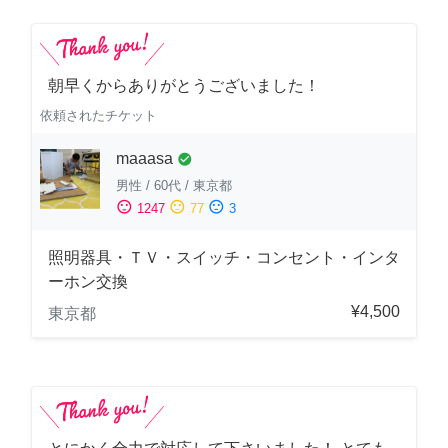
朝早くからありがとうございました！
依頼されたチケット
maaasa
check_circle
男性
/
60代
/
東京都
sentiment_satisfied
sentiment_neutral
sentiment_dissatisfied
1247
77
3
照明器具・ＴＶ・スイッチ・コンセント・インタ
ーホン交換
¥4,500
東京都