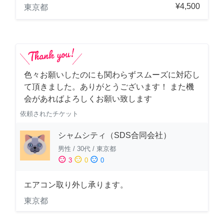
¥4,500
東京都
色々お願いしたのにも関わらずスムーズに対応し
て頂きました。ありがとうございます！ また機
会があればよろしくお願い致します
依頼されたチケット
シャムシティ（SDS合同会社）
男性
/
30代
/
東京都
sentiment_satisfied
sentiment_neutral
sentiment_dissatisfied
3
0
0
エアコン取り外し承ります。
東京都