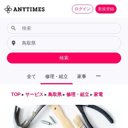
ログイン
新規登録
search
place
検索
more_horiz
全て
修理・組立
家事
TOP
▸
サービス
▸
鳥取県
▸
修理・組立
▸
家電