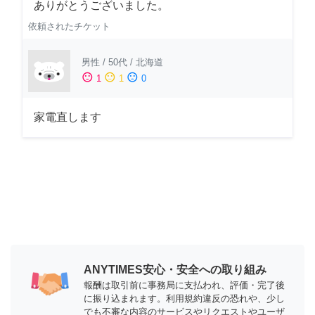
ありがとうございました。
依頼されたチケット
男性
/
50代
/
北海道
sentiment_satisfied
sentiment_neutral
sentiment_dissatisfied
1
1
0
家電直します
ANYTIMES安心・安全への取り組み
報酬は取引前に事務局に支払われ、評価・完了後
に振り込まれます。利用規約違反の恐れや、少し
でも不審な内容のサービスやリクエストやユーザ