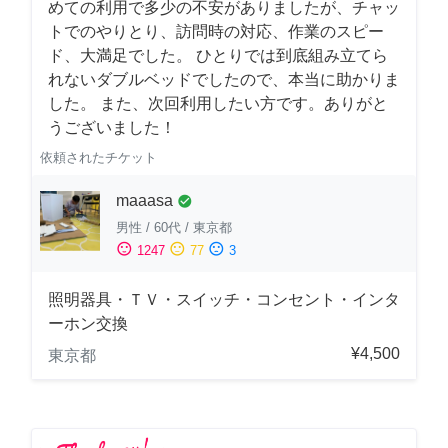
めての利用で多少の不安がありましたが、チャッ
トでのやりとり、訪問時の対応、作業のスピー
ド、大満足でした。 ひとりでは到底組み立てら
れないダブルベッドでしたので、本当に助かりま
した。 また、次回利用したい方です。ありがと
うございました！
依頼されたチケット
maaasa
check_circle
男性
/
60代
/
東京都
sentiment_satisfied
sentiment_neutral
sentiment_dissatisfied
1247
77
3
照明器具・ＴＶ・スイッチ・コンセント・インタ
ーホン交換
¥4,500
東京都