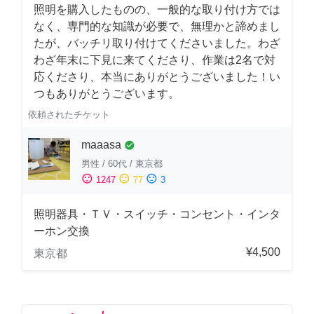
照明を購入したものの、一般的な取り付け方では
なく、専門的な知識が必要で、無理かと諦めまし
たが、バッチリ取り付けてくださいました。わざ
わざ年末に下見に来てくださり、作業は2名で対
応くださり、本当にありがとうございました！い
つもありがとうございます。
依頼されたチケット
maaasa
check_circle
男性
/
60代
/
東京都
sentiment_satisfied
sentiment_neutral
sentiment_dissatisfied
1247
77
3
照明器具・ＴＶ・スイッチ・コンセント・インタ
ーホン交換
¥4,500
東京都