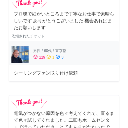
プロ魂で細かいところまで丁寧なお仕事で素晴ら
しいです ありがとうございました 機会あればま
たお願いします
依頼されたチケット
男性
/
60代
/
東京都
sentiment_satisfied
sentiment_neutral
sentiment_dissatisfied
219
1
3
シーリングファン取り付け依頼
電気がつかない原因を色々考えてくれて、直るま
で色々試してくれました。二回もホームセンター
まで行っていただき、とてもありがたかったで