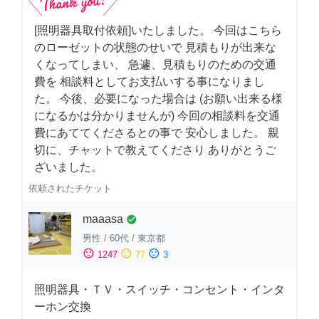
[照明器具取付依頼]いたしました。 今回はこちら
のローゼットの状態のせいで 見積もりが出来な
くなってしまい、 急遽、見積もりのための交通
費を 相談料としてお支払いする事になりまし
た。 今後、必要になった場合は (お願い出来る様
になるかは分かりませんが) 今回の相談料を交通
費にあててくださるとの事で 安心しました。 親
切に、チャットで教えてくださり ありがとうご
ざいました。
依頼されたチケット
maaasa
check_circle
男性
/
60代
/
東京都
sentiment_satisfied
sentiment_neutral
sentiment_dissatisfied
1247
77
3
照明器具・ＴＶ・スイッチ・コンセント・インタ
ーホン交換