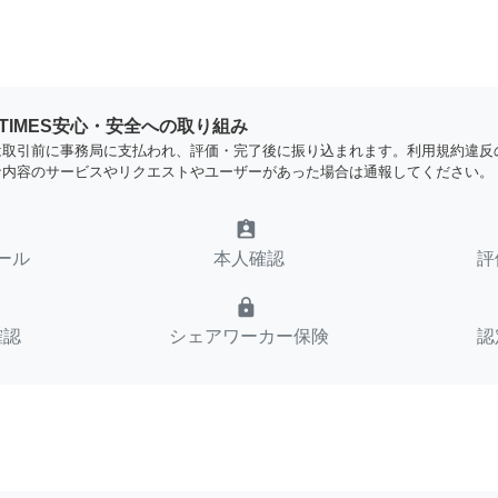
YTIMES安心・安全への取り組み
は取引前に事務局に支払われ、評価・完了後に振り込まれます。利用規約違反
な内容のサービスやリクエストやユーザーがあった場合は通報してください。
assignment_ind
ール
本人確認
評
lock
確認
シェアワーカー保険
認