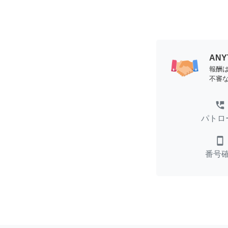
AN
報酬
不審
perm_phone_msg
パトロ
smartphone
番号