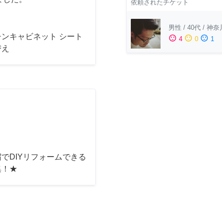
依頼されたチケット
男性
/
40代
/
神奈
チンキャビネット シート
sentiment_satisfied
sentiment_neutral
sentiment_dissatisfied
4
0
1
替え
でDIYリフォームできる
集！★