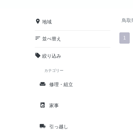
鳥取
place
地域
sort
1
並べ替え
local_offer
絞り込み
カテゴリー
weekend
修理・組立
local_laundry_service
家事
local_shipping
引っ越し