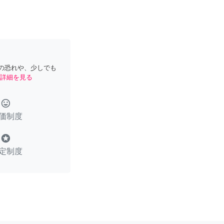
の恐れや、少しでも
詳細を見る
tag_faces
価制度
stars
定制度