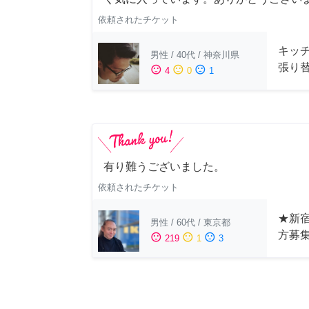
依頼されたチケット
キッ
男性
/
40代
/
神奈川県
張り
sentiment_satisfied
sentiment_neutral
sentiment_dissatisfied
4
0
1
有り難うございました。
依頼されたチケット
★新宿
男性
/
60代
/
東京都
方募
sentiment_satisfied
sentiment_neutral
sentiment_dissatisfied
219
1
3