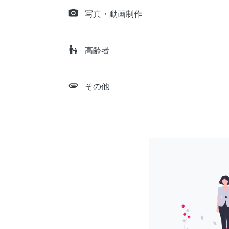
camera_alt
写真・動画制作
escalator_warning
高齢者
attachment
その他