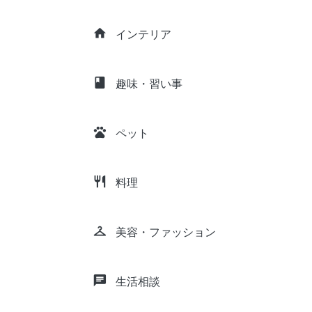
home
インテリア
class
趣味・習い事
pets
ペット
restaurant
料理
checkroom
美容・ファッション
chat
生活相談