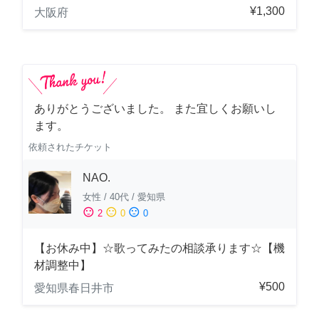
¥1,300
大阪府
ありがとうございました。 また宜しくお願いし
ます。
依頼されたチケット
NAO.
女性
/
40代
/
愛知県
sentiment_satisfied
sentiment_neutral
sentiment_dissatisfied
2
0
0
【お休み中】☆歌ってみたの相談承ります☆【機
材調整中】
¥500
愛知県春日井市