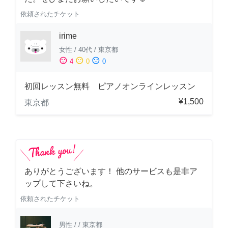
依頼されたチケット
irime
女性
/
40代
/
東京都
sentiment_satisfied
sentiment_neutral
sentiment_dissatisfied
4
0
0
初回レッスン無料 ピアノオンラインレッスン
¥1,500
東京都
ありがとうございます！ 他のサービスも是非ア
ップして下さいね。
依頼されたチケット
男性
/
/
東京都