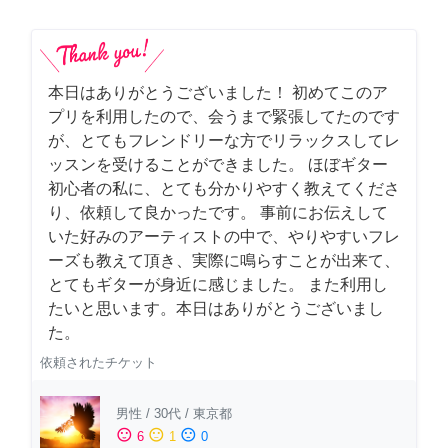
本日はありがとうございました！ 初めてこのア
プリを利用したので、会うまで緊張してたのです
が、とてもフレンドリーな方でリラックスしてレ
ッスンを受けることができました。 ほぼギター
初心者の私に、とても分かりやすく教えてくださ
り、依頼して良かったです。 事前にお伝えして
いた好みのアーティストの中で、やりやすいフレ
ーズも教えて頂き、実際に鳴らすことが出来て、
とてもギターが身近に感じました。 また利用し
たいと思います。本日はありがとうございまし
た。
依頼されたチケット
男性
/
30代
/
東京都
sentiment_satisfied
sentiment_neutral
sentiment_dissatisfied
6
1
0