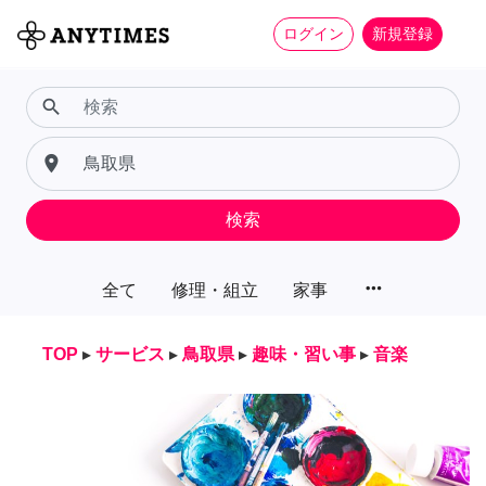
ログイン
新規登録
search
place
検索
more_horiz
全て
修理・組立
家事
TOP
▸
サービス
▸
鳥取県
▸
趣味・習い事
▸
音楽