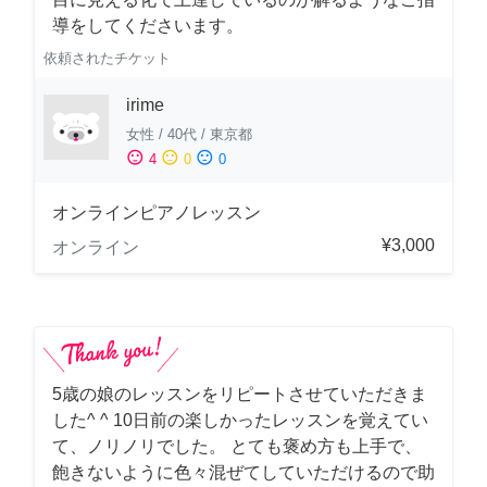
導をしてくださいます。
依頼されたチケット
irime
女性
/
40代
/
東京都
sentiment_satisfied
sentiment_neutral
sentiment_dissatisfied
4
0
0
オンラインピアノレッスン
¥3,000
オンライン
5歳の娘のレッスンをリピートさせていただきま
した^ ^ 10日前の楽しかったレッスンを覚えてい
て、ノリノリでした。 とても褒め方も上手で、
飽きないように色々混ぜてしていただけるので助