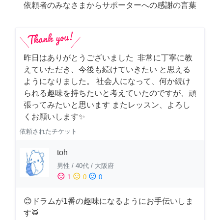
依頼者のみなさまからサポーターへの感謝の言葉
昨日はありがとうございました 非常に丁寧に教
えていただき、今後も続けていきたい と思える
ようになりました。 社会人になって、何か続け
られる趣味を持ちたいと考えていたのですが、頑
張ってみたいと思います またレッスン、よろし
くお願いします✨
依頼されたチケット
toh
男性
/
40代
/
大阪府
sentiment_satisfied
sentiment_neutral
sentiment_dissatisfied
1
0
0
😊ドラムが1番の趣味になるようにお手伝いしま
す🥁