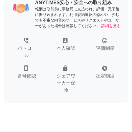
ANYTIMES安心・安全への取り組み
報酬は取引前に事務局に支払われ、評価・完了後
に振り込まれます。利用規約違反の恐れや、少し
でも不審な内容のサービスやリクエストやユーザ
ーがあった場合は通報してください。
詳細を見る
perm_phone_msg
assignment_ind
tag_faces
パトロー
本人確認
評価制度
ル
smartphone
lock
stars
番号確認
シェアワ
認定制度
ーカー保
険