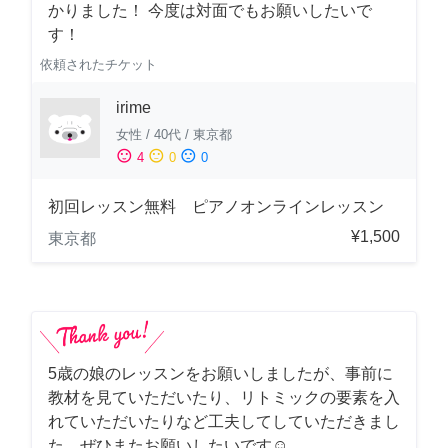
かりました！ 今度は対面でもお願いしたいで
す！
依頼されたチケット
irime
女性
/
40代
/
東京都
sentiment_satisfied
sentiment_neutral
sentiment_dissatisfied
4
0
0
初回レッスン無料 ピアノオンラインレッスン
¥1,500
東京都
5歳の娘のレッスンをお願いしましたが、事前に
教材を見ていただいたり、リトミックの要素を入
れていただいたりなど工夫してしていただきまし
た。ぜひまたお願いしたいです☺️