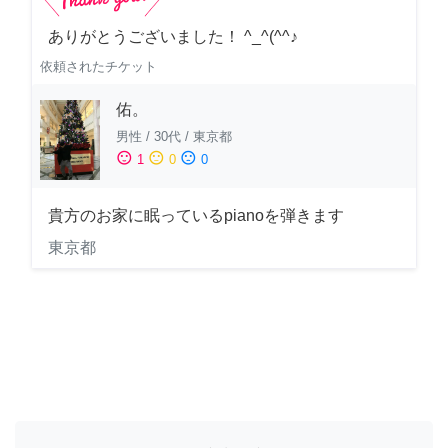
ありがとうございました！ ^_^(^^♪
依頼されたチケット
佑。
男性
/
30代
/
東京都
sentiment_satisfied
sentiment_neutral
sentiment_dissatisfied
1
0
0
貴方のお家に眠っているpianoを弾きます
東京都