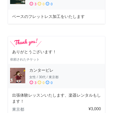
sentiment_satisfied
sentiment_neutral
sentiment_dissatisfied
3
0
0
ベースのフレットレス加工をいたします
ありがとうございます！
依頼されたチケット
カンタービレ
女性
/
30代
/
東京都
sentiment_satisfied
sentiment_neutral
sentiment_dissatisfied
3
0
0
出張体験レッスンいたします、楽器レンタルもし
ます！
¥3,000
東京都