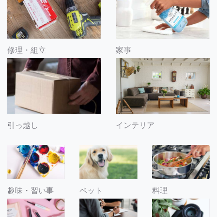
修理・組立
家事
引っ越し
インテリア
趣味・習い事
ペット
料理