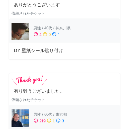
ありがとうございます
依頼されたチケット
男性
/
40代
/
神奈川県
sentiment_satisfied
sentiment_neutral
sentiment_dissatisfied
4
0
1
DYI壁紙シール貼り付け
有り難うございました。
依頼されたチケット
男性
/
60代
/
東京都
sentiment_satisfied
sentiment_neutral
sentiment_dissatisfied
219
1
3