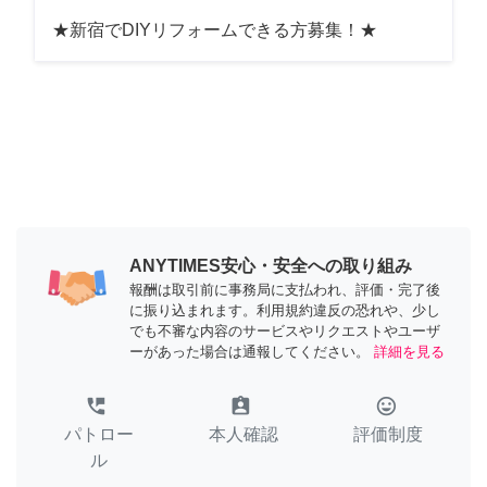
★新宿でDIYリフォームできる方募集！★
ANYTIMES安心・安全への取り組み
報酬は取引前に事務局に支払われ、評価・完了後
に振り込まれます。利用規約違反の恐れや、少し
でも不審な内容のサービスやリクエストやユーザ
ーがあった場合は通報してください。
詳細を見る
perm_phone_msg
assignment_ind
tag_faces
パトロー
本人確認
評価制度
ル