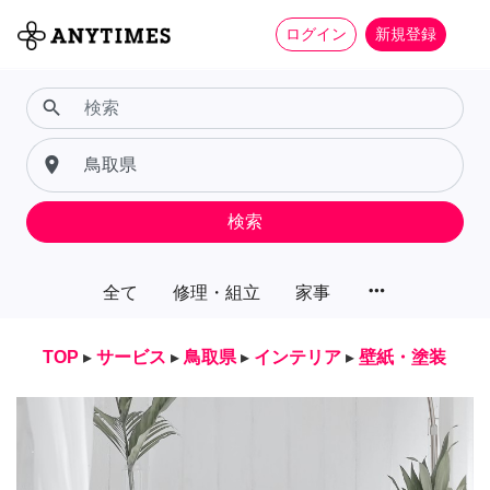
ログイン
新規登録
search
place
検索
more_horiz
全て
修理・組立
家事
TOP
▸
サービス
▸
鳥取県
▸
インテリア
▸
壁紙・塗装