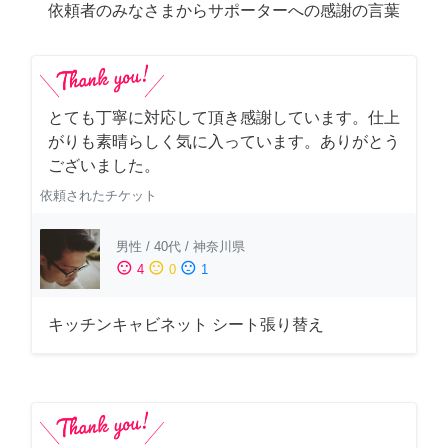
依頼者のみなさまからサポーターへの感謝の言葉
とても丁寧に対応して頂き感謝しています。仕上
がりも素晴らしく気に入っています。ありがとう
ございました。
依頼されたチケット
男性
/
40代
/
神奈川県
sentiment_satisfied
sentiment_neutral
sentiment_dissatisfied
4
0
1
キッチンキャビネット シート張り替え