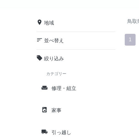
鳥取
place
地域
sort
1
並べ替え
local_offer
絞り込み
カテゴリー
weekend
修理・組立
local_laundry_service
家事
local_shipping
引っ越し