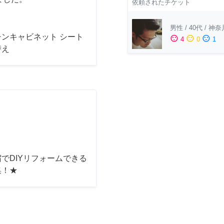
依頼されたチケット
男性
/
40代
/
神奈
チンキャビネット シート
sentiment_satisfied
sentiment_neutral
sentiment_dissatisfied
4
0
1
替え
でDIYリフォームできる
集！★