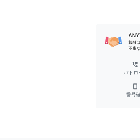
AN
報酬
不審
perm_phone_msg
パトロ
smartphone
番号