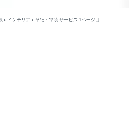
県
▸ インテリア
▸ 壁紙・塗装
サービス
1ページ目