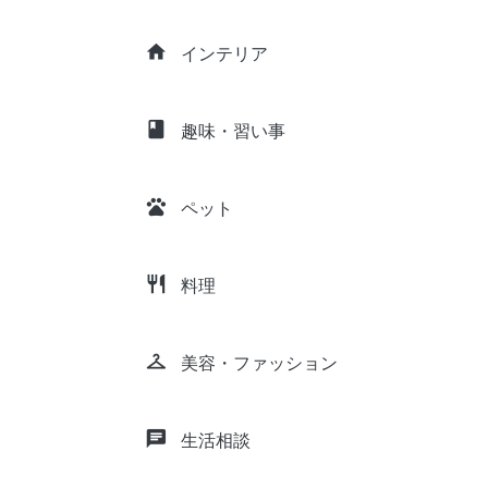
home
インテリア
class
趣味・習い事
pets
ペット
restaurant
料理
checkroom
美容・ファッション
chat
生活相談