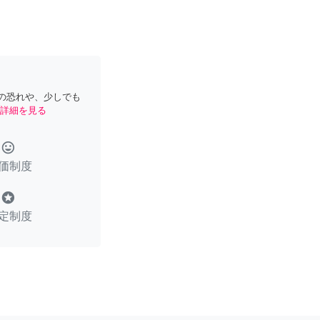
の恐れや、少しでも
詳細を見る
tag_faces
価制度
stars
定制度