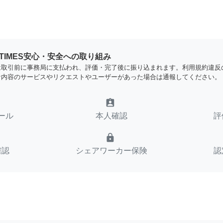
YTIMES安心・安全への取り組み
は取引前に事務局に支払われ、評価・完了後に振り込まれます。利用規約違反
な内容のサービスやリクエストやユーザーがあった場合は通報してください。
assignment_ind
ール
本人確認
評
lock
確認
シェアワーカー保険
認