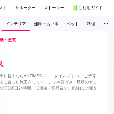
スト
サポーター
ストーリー
ご利用ガイド
more_horiz
インテリア
趣味・習い事
ペット
料理
紙・塗装
ス
り替えならANTIMES（エニタイムズ ）へ。ご予算
人に合った施工をします。シミや黄ばみ・煙草のヤニ
国365日24時間、低価格・高品質で、気軽にご相談