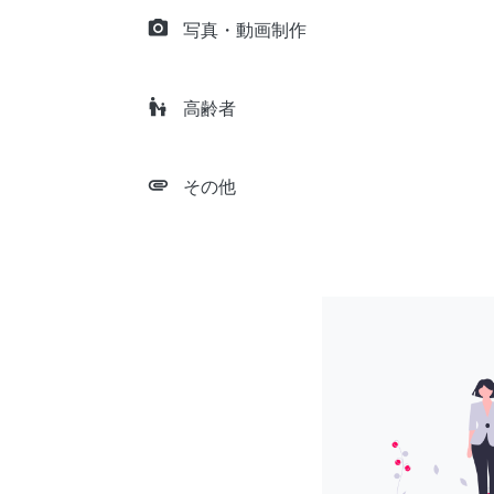
camera_alt
写真・動画制作
escalator_warning
高齢者
attachment
その他