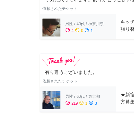
依頼されたチケット
キッ
男性
/
40代
/
神奈川県
張り
sentiment_satisfied
sentiment_neutral
sentiment_dissatisfied
4
0
1
有り難うございました。
依頼されたチケット
★新宿
男性
/
60代
/
東京都
方募
sentiment_satisfied
sentiment_neutral
sentiment_dissatisfied
219
1
3