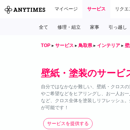
マイページ
サービス
リクエ
全て
修理・組立
家事
引っ越し
TOP
▸
サービス
▸
鳥取県
▸
インテリア
▸
壁
壁紙・塗装のサービ
自分ではなかなか難しい、壁紙・クロスの塗
やご希望などをヒアリングし、お一人お一
など、クロス全体を塗装しリフレッシュ。全
が可能です！
サービスを提供する