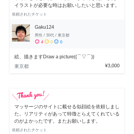
イラストが必要な時はお願いしたいと思います。
依頼されたチケット
Gaku124
男性
/
30代
/
東京都
sentiment_satisfied
sentiment_neutral
sentiment_dissatisfied
4
0
0
絵、描きますDraw a picture((⌒▽⌒))
¥3,000
東京都
マッサージのサイトに載せる似顔絵を依頼しまし
た。リアリティがあって特徴とらえてくれている
のがよかったです。またお願いします。
依頼されたチケット