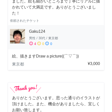
ました。絵も細かいところまで丁寧にリアルに描
かれていて大満足です。ありがとうございまし
た！
依頼されたチケット
Gaku124
男性
/
30代
/
東京都
sentiment_satisfied
sentiment_neutral
sentiment_dissatisfied
4
0
0
絵、描きますDraw a picture((⌒▽⌒))
¥3,000
東京都
ありがとうございます。思った通りのイラストが
頂けました。また、機会がありましたら、宜しく
お願い致します。