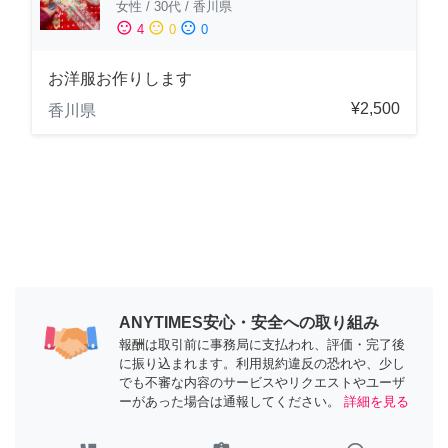
女性
/
30代
/
香川県
sentiment_satisfied
sentiment_neutral
sentiment_dissatisfied
4
0
0
お洋服お作りします
¥2,500
香川県
ANYTIMES安心・安全への取り組み
報酬は取引前に事務局に支払われ、評価・完了後
に振り込まれます。利用規約違反の恐れや、少し
でも不審な内容のサービスやリクエストやユーザ
ーがあった場合は通報してください。
詳細を見る