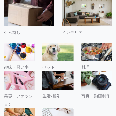
引っ越し
インテリア
趣味・習い事
ペット
料理
美容・ファッシ
生活相談
写真・動画制作
ョン