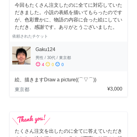
今回もたくさん注文したのに全てに対応していた
だきました。小説の表紙を描いてもらったのです
が、色彩豊かに、物語の内容に合った絵にしてい
ただき、感謝です。ありがとうございました。
依頼されたチケット
Gaku124
男性
/
30代
/
東京都
sentiment_satisfied
sentiment_neutral
sentiment_dissatisfied
4
0
0
絵、描きますDraw a picture((⌒▽⌒))
¥3,000
東京都
たくさん注文を出したのに全てに答えていただき