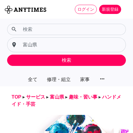
ログイン
新規登録
search
place
検索
more_horiz
全て
修理・組立
家事
TOP
▸
サービス
▸
富山県
▸
趣味・習い事
▸
ハンドメ
イド・手芸