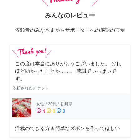
みんなのレビュー
依頼者のみなさまからサポーターへの感謝の言葉
この度は本当にありがとうございました。 どれ
ほど助かったことか……。 感謝でいっぱいで
す。
依頼されたチケット
女性
/
30代
/
香川県
sentiment_satisfied
sentiment_neutral
sentiment_dissatisfied
4
0
0
洋裁のできる方★簡単なズボンを作ってほしい