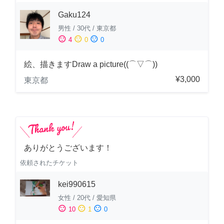
Gaku124
男性
/
30代
/
東京都
sentiment_satisfied
sentiment_neutral
sentiment_dissatisfied
4
0
0
絵、描きますDraw a picture((⌒▽⌒))
¥3,000
東京都
ありがとうございます！
依頼されたチケット
kei990615
女性
/
20代
/
愛知県
sentiment_satisfied
sentiment_neutral
sentiment_dissatisfied
10
1
0