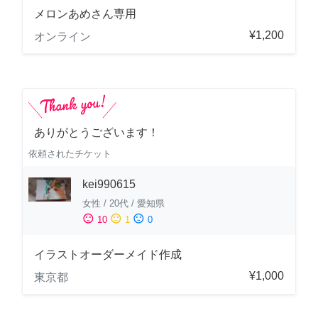
メロンあめさん専用
¥1,200
オンライン
ありがとうございます！
依頼されたチケット
kei990615
女性
/
20代
/
愛知県
sentiment_satisfied
sentiment_neutral
sentiment_dissatisfied
10
1
0
イラストオーダーメイド作成
¥1,000
東京都