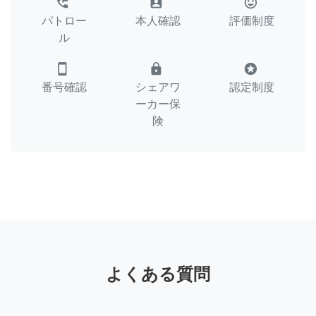
perm_phone_msg
assignment_ind
tag_faces
パトロー
本人確認
評価制度
ル
smartphone
lock
stars
番号確認
シェアワ
認定制度
ーカー保
険
よくある質問