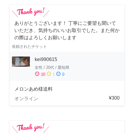
ありがとうございます！ 丁寧にご要望も聞いて
いただき、気持ちのいいお取引でした。また何か
の際はよろしくお願いします
依頼されたチケット
kei990615
女性
/
20代
/
愛知県
sentiment_satisfied
sentiment_neutral
sentiment_dissatisfied
10
1
0
メロンあめ様送料
¥300
オンライン