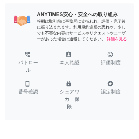
ANYTIMES安心・安全への取り組み
報酬は取引前に事務局に支払われ、評価・完了後
に振り込まれます。利用規約違反の恐れや、少し
でも不審な内容のサービスやリクエストやユーザ
ーがあった場合は通報してください。
詳細を見る
perm_phone_msg
assignment_ind
tag_faces
パトロー
本人確認
評価制度
ル
smartphone
lock
stars
番号確認
シェアワ
認定制度
ーカー保
険