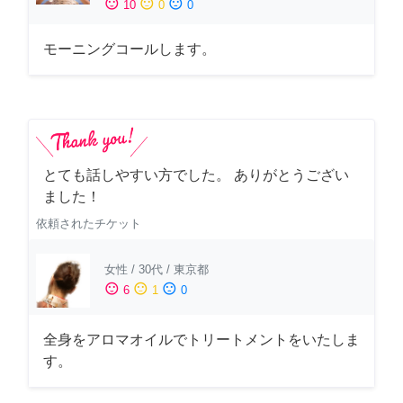
sentiment_satisfied
sentiment_neutral
sentiment_dissatisfied
10
0
0
モーニングコールします。
とても話しやすい方でした。 ありがとうござい
ました！
依頼されたチケット
女性
/
30代
/
東京都
sentiment_satisfied
sentiment_neutral
sentiment_dissatisfied
6
1
0
全身をアロマオイルでトリートメントをいたしま
す。