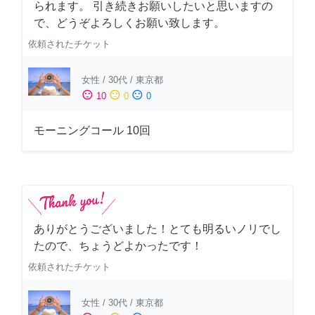
られます。 引き続きお願いしたいと思いますの
で、どうぞよろしくお願い致します。
依頼されたチケット
女性
/
30代
/
東京都
sentiment_satisfied
sentiment_neutral
sentiment_dissatisfied
10
0
0
モーニングコール 10回
ありがとうございました！とても明るいノリでし
たので、ちょうどよかったです！
依頼されたチケット
女性
/
30代
/
東京都