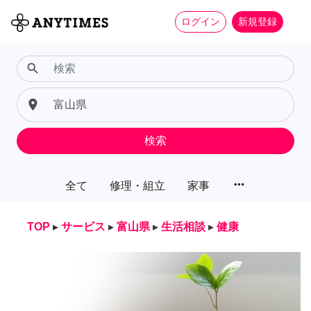
ログイン
新規登録
search
place
検索
more_horiz
全て
修理・組立
家事
TOP
▸
サービス
▸
富山県
▸
生活相談
▸
健康