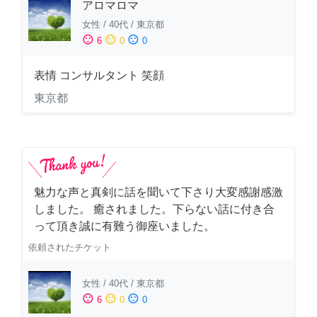
アロマロマ
女性
/
40代
/
東京都
sentiment_satisfied
sentiment_neutral
sentiment_dissatisfied
6
0
0
表情 コンサルタント 笑顔
東京都
魅力な声と真剣に話を聞いて下さり大変感謝感激
しました。 癒されました。下らない話に付き合
って頂き誠に有難う御座いました。
依頼されたチケット
女性
/
40代
/
東京都
sentiment_satisfied
sentiment_neutral
sentiment_dissatisfied
6
0
0