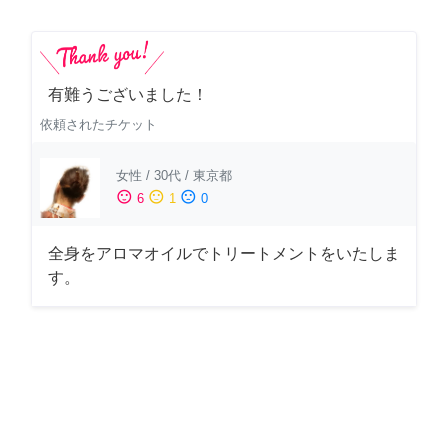
有難うございました！
依頼されたチケット
女性
/
30代
/
東京都
sentiment_satisfied
sentiment_neutral
sentiment_dissatisfied
6
1
0
全身をアロマオイルでトリートメントをいたしま
す。