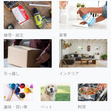
修理・組立
家事
引っ越し
インテリア
趣味・習い事
ペット
料理