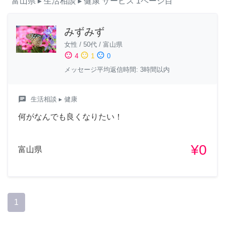
富山県
▸ 生活相談
▸ 健康
サービス
1ページ目
みずみず
女性
/
50代
/
富山県
sentiment_satisfied
sentiment_neutral
sentiment_dissatisfied
4
1
0
メッセージ平均返信時間: 3時間以内
chat
生活相談
▸ 健康
何がなんでも良くなりたい！
¥0
富山県
1