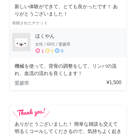
新しい体験ができて、とても良かったです！ あ
りがとうございました！
依頼されたチケット
ほくやん
女性
/
60代
/
愛媛県
sentiment_satisfied
sentiment_neutral
sentiment_dissatisfied
1
0
0
機械を使って、背骨の調整をして、リンパの流
れ、血流の流れを良くします！
¥1,500
愛媛県
ありがとうございました！ 簡単な雑談も交えて
明るくコールしてくださるので、気持ちよく起き