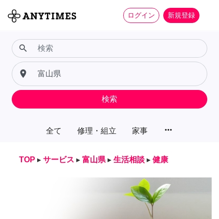
ログイン
新規登録
search
place
検索
more_horiz
全て
修理・組立
家事
TOP
▸
サービス
▸
富山県
▸
生活相談
▸
健康