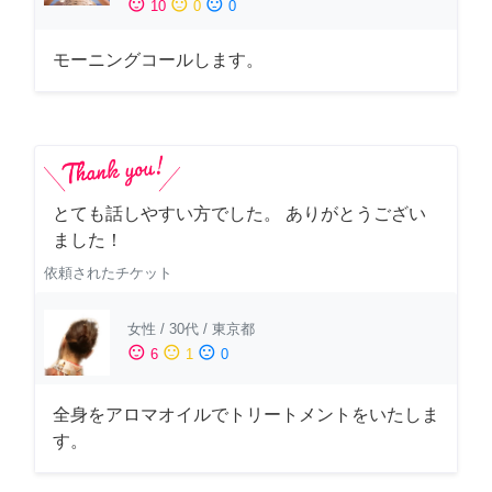
sentiment_satisfied
sentiment_neutral
sentiment_dissatisfied
10
0
0
モーニングコールします。
とても話しやすい方でした。 ありがとうござい
ました！
依頼されたチケット
女性
/
30代
/
東京都
sentiment_satisfied
sentiment_neutral
sentiment_dissatisfied
6
1
0
全身をアロマオイルでトリートメントをいたしま
す。