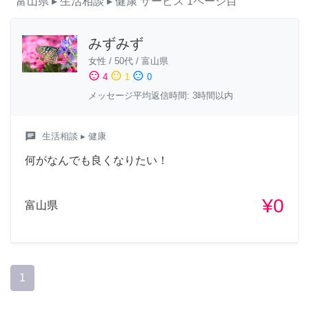
富山県
▸ 生活相談
▸ 健康
サービス
1ページ目
みずみず
女性
/
50代
/
富山県
sentiment_satisfied
sentiment_neutral
sentiment_dissatisfied
4
1
0
メッセージ平均返信時間: 3時間以内
chat
生活相談
▸ 健康
何がなんでも良くなりたい！
¥0
富山県
1