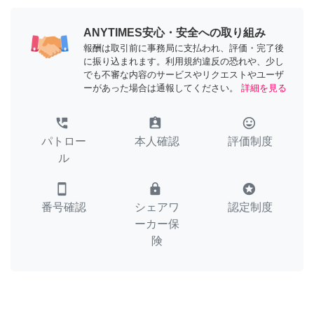
ANYTIMES安心・安全への取り組み
報酬は取引前に事務局に支払われ、評価・完了後
に振り込まれます。利用規約違反の恐れや、少し
でも不審な内容のサービスやリクエストやユーザ
ーがあった場合は通報してください。
詳細を見る
perm_phone_msg
assignment_ind
tag_faces
パトロー
本人確認
評価制度
ル
smartphone
lock
stars
番号確認
シェアワ
認定制度
ーカー保
険