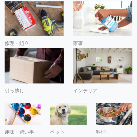
修理・組立
家事
引っ越し
インテリア
趣味・習い事
ペット
料理