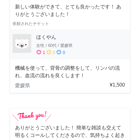
新しい体験ができて、とても良かったです！ あ
りがとうございました！
依頼されたチケット
ほくやん
女性
/
60代
/
愛媛県
sentiment_satisfied
sentiment_neutral
sentiment_dissatisfied
1
0
0
機械を使って、背骨の調整をして、リンパの流
れ、血流の流れを良くします！
¥1,500
愛媛県
ありがとうございました！ 簡単な雑談も交えて
明るくコールしてくださるので、気持ちよく起き