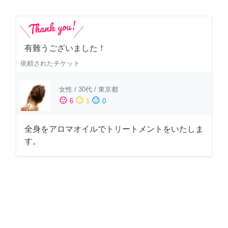
有難うございました！
依頼されたチケット
女性
/
30代
/
東京都
sentiment_satisfied
sentiment_neutral
sentiment_dissatisfied
6
1
0
全身をアロマオイルでトリートメントをいたしま
す。