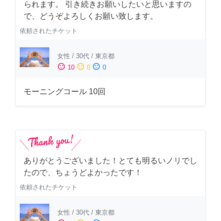
られます。 引き続きお願いしたいと思いますの
で、どうぞよろしくお願い致します。
依頼されたチケット
女性
/
30代
/
東京都
sentiment_satisfied
sentiment_neutral
sentiment_dissatisfied
10
0
0
モーニングコール 10回
ありがとうございました！とても明るいノリでし
たので、ちょうどよかったです！
依頼されたチケット
女性
/
30代
/
東京都