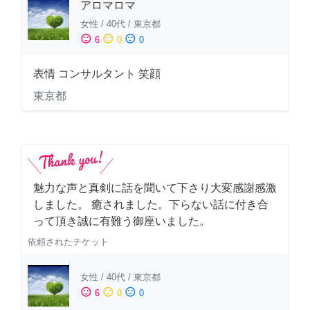
アロマロマ
女性
/
40代
/
東京都
sentiment_satisfied
sentiment_neutral
sentiment_dissatisfied
6
0
0
表情 コンサルタント 笑顔
東京都
魅力な声と真剣に話を聞いて下さり大変感謝感激
しました。 癒されました。下らない話に付き合
って頂き誠に有難う御座いました。
依頼されたチケット
女性
/
40代
/
東京都
sentiment_satisfied
sentiment_neutral
sentiment_dissatisfied
6
0
0