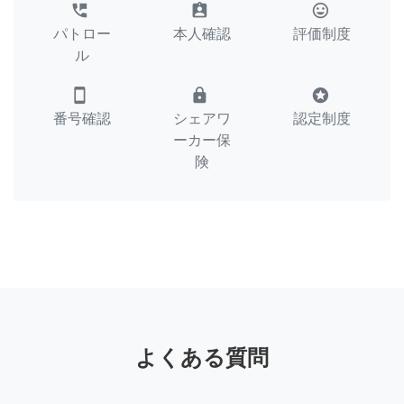
perm_phone_msg
assignment_ind
tag_faces
パトロー
本人確認
評価制度
ル
smartphone
lock
stars
番号確認
シェアワ
認定制度
ーカー保
険
よくある質問