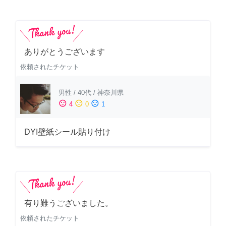
ありがとうございます
依頼されたチケット
男性
/
40代
/
神奈川県
sentiment_satisfied
sentiment_neutral
sentiment_dissatisfied
4
0
1
DYI壁紙シール貼り付け
有り難うございました。
依頼されたチケット