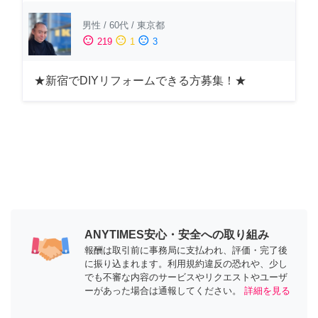
男性
/
60代
/
東京都
sentiment_satisfied
sentiment_neutral
sentiment_dissatisfied
219
1
3
★新宿でDIYリフォームできる方募集！★
ANYTIMES安心・安全への取り組み
報酬は取引前に事務局に支払われ、評価・完了後
に振り込まれます。利用規約違反の恐れや、少し
でも不審な内容のサービスやリクエストやユーザ
ーがあった場合は通報してください。
詳細を見る