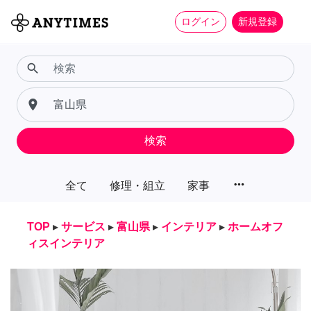
ログイン
新規登録
search
place
検索
more_horiz
全て
修理・組立
家事
TOP
▸
サービス
▸
富山県
▸
インテリア
▸
ホームオフ
ィスインテリア