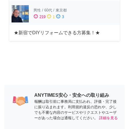
男性
/
60代
/
東京都
sentiment_satisfied
sentiment_neutral
sentiment_dissatisfied
219
1
3
★新宿でDIYリフォームできる方募集！★
ANYTIMES安心・安全への取り組み
報酬は取引前に事務局に支払われ、評価・完了後
に振り込まれます。利用規約違反の恐れや、少し
でも不審な内容のサービスやリクエストやユーザ
ーがあった場合は通報してください。
詳細を見る