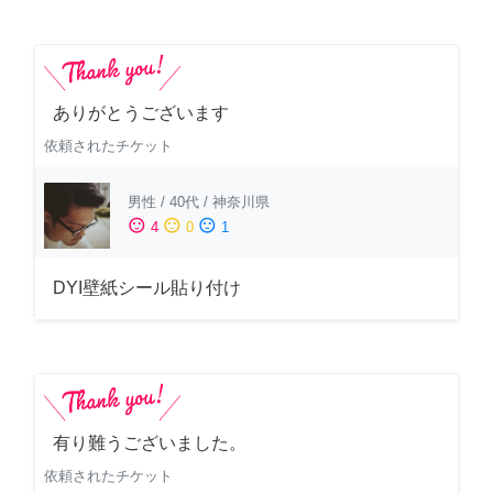
ありがとうございます
依頼されたチケット
男性
/
40代
/
神奈川県
sentiment_satisfied
sentiment_neutral
sentiment_dissatisfied
4
0
1
DYI壁紙シール貼り付け
有り難うございました。
依頼されたチケット