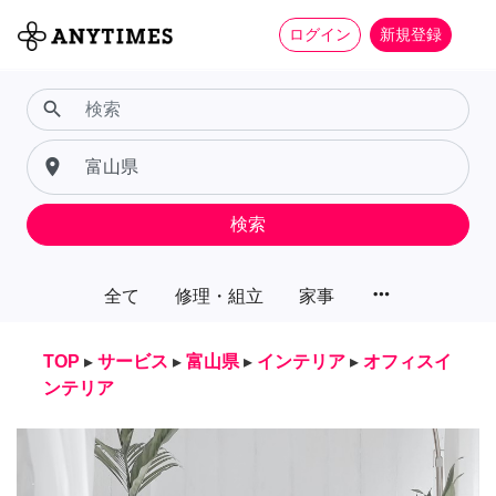
ログイン
新規登録
search
place
検索
more_horiz
全て
修理・組立
家事
TOP
▸
サービス
▸
富山県
▸
インテリア
▸
オフィスイ
ンテリア