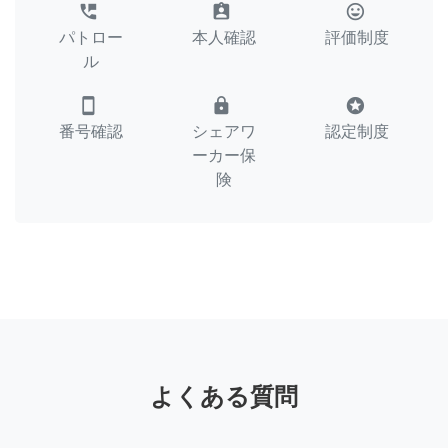
perm_phone_msg
assignment_ind
tag_faces
パトロー
本人確認
評価制度
ル
smartphone
lock
stars
番号確認
シェアワ
認定制度
ーカー保
険
よくある質問