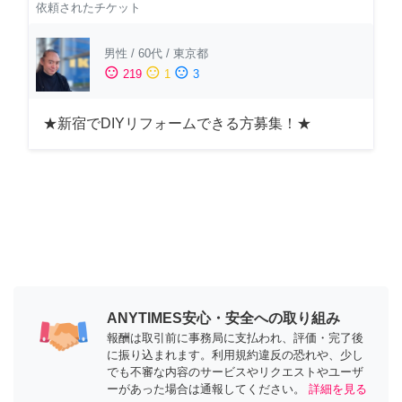
依頼されたチケット
男性
/
60代
/
東京都
sentiment_satisfied
sentiment_neutral
sentiment_dissatisfied
219
1
3
★新宿でDIYリフォームできる方募集！★
ANYTIMES安心・安全への取り組み
報酬は取引前に事務局に支払われ、評価・完了後
に振り込まれます。利用規約違反の恐れや、少し
でも不審な内容のサービスやリクエストやユーザ
ーがあった場合は通報してください。
詳細を見る