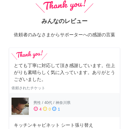
みんなのレビュー
依頼者のみなさまからサポーターへの感謝の言葉
とても丁寧に対応して頂き感謝しています。仕上
がりも素晴らしく気に入っています。ありがとう
ございました。
依頼されたチケット
男性
/
40代
/
神奈川県
sentiment_satisfied
sentiment_neutral
sentiment_dissatisfied
4
0
1
キッチンキャビネット シート張り替え