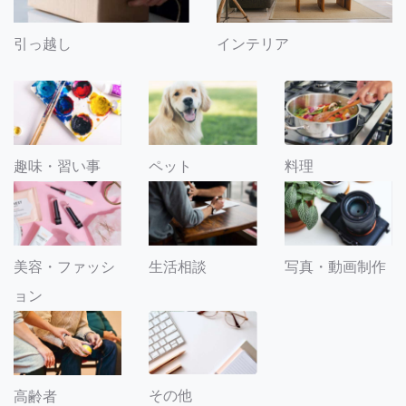
引っ越し
インテリア
趣味・習い事
ペット
料理
美容・ファッシ
生活相談
写真・動画制作
ョン
その他
高齢者