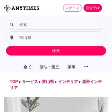
ログイン
新規登録
search
place
検索
more_horiz
全て
修理・組立
家事
TOP
▸
サービス
▸
富山県
▸
インテリア
▸
屋外インテ
リア