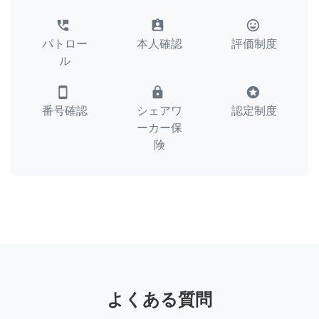
perm_phone_msg
assignment_ind
tag_faces
パトロー
本人確認
評価制度
ル
smartphone
lock
stars
番号確認
シェアワ
認定制度
ーカー保
険
よくある質問