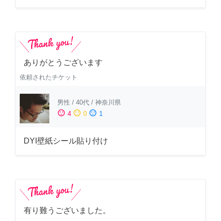
ありがとうございます
依頼されたチケット
男性
/
40代
/
神奈川県
sentiment_satisfied
sentiment_neutral
sentiment_dissatisfied
4
0
1
DYI壁紙シール貼り付け
有り難うございました。