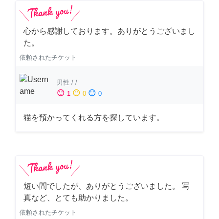
心から感謝しております。ありがとうございまし
た。
依頼されたチケット
男性
/
/
sentiment_satisfied
sentiment_neutral
sentiment_dissatisfied
1
0
0
猫を預かってくれる方を探しています。
短い間でしたが、ありがとうございました。 写
真など、とても助かりました。
依頼されたチケット