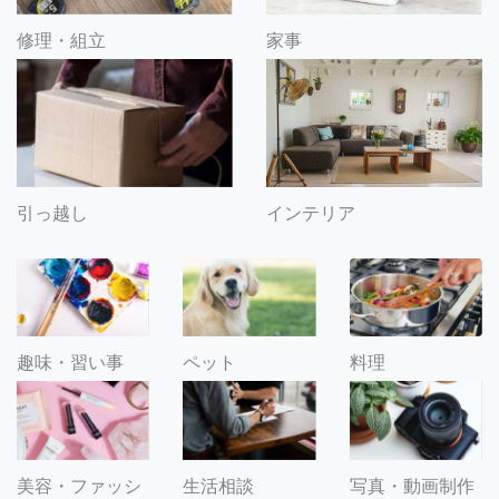
修理・組立
家事
引っ越し
インテリア
趣味・習い事
ペット
料理
美容・ファッシ
生活相談
写真・動画制作