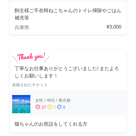
飼主様ご不在時ねこちゃんのトイレ掃除やごはん
補充等
¥3,000
兵庫県
丁寧なお仕事ありがとうございました! またよろ
しくお願いします！
依頼されたチケット
女性
/
40代
/
東京都
sentiment_satisfied
sentiment_neutral
sentiment_dissatisfied
17
0
0
猫ちゃんのお世話をしてくれる方