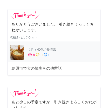
ありがとうございました。 引き続きよろしくお
ねがいします。
依頼されたチケット
女性
/
40代
/
長崎県
sentiment_satisfied
sentiment_neutral
sentiment_dissatisfied
8
0
0
島原市で犬の散歩その他世話
あと少しの予定ですが、引き続きよろしくおねが
いします。