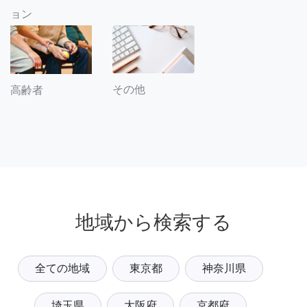
ョン
その他
高齢者
地域から検索する
全ての地域
東京都
神奈川県
埼玉県
大阪府
京都府