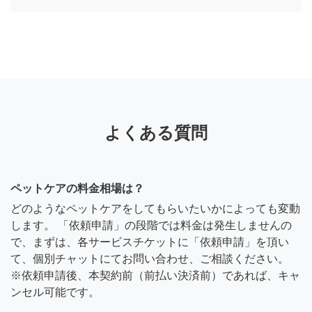
よくある質問
ペットケアの料金相場は？
どのようなペットケアをしてもらいたいかによっても変動
します。 「依頼申請」の段階では料金は発生しませんの
で、まずは、各サービスチケットに「依頼申請」を頂い
て、個別チャットにてお問い合わせ、ご相談ください。
※依頼申請後、本契約前（前払い決済前）であれば、キャ
ンセル可能です。