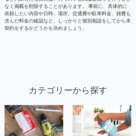
なく掲載を削除することがあります。 事前に、具体的に
依頼したい内容や日時、場所、交通費や駐車料金、雑費も
含んだ料金の確認など、しっかりと個別相談をしてから本
契約をするかどうかを決めましょう。
カテゴリーから探す