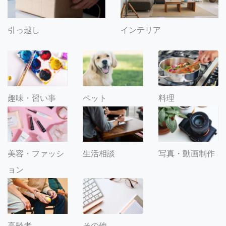
引っ越し
インテリア
趣味・習い事
ペット
料理
美容・ファッシ
生活相談
写真・動画制作
ョン
その他
高齢者