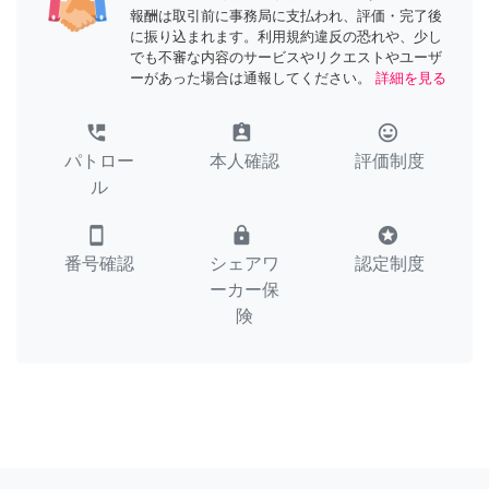
報酬は取引前に事務局に支払われ、評価・完了後
に振り込まれます。利用規約違反の恐れや、少し
でも不審な内容のサービスやリクエストやユーザ
ーがあった場合は通報してください。
詳細を見る
perm_phone_msg
assignment_ind
tag_faces
パトロー
本人確認
評価制度
ル
smartphone
lock
stars
番号確認
シェアワ
認定制度
ーカー保
険