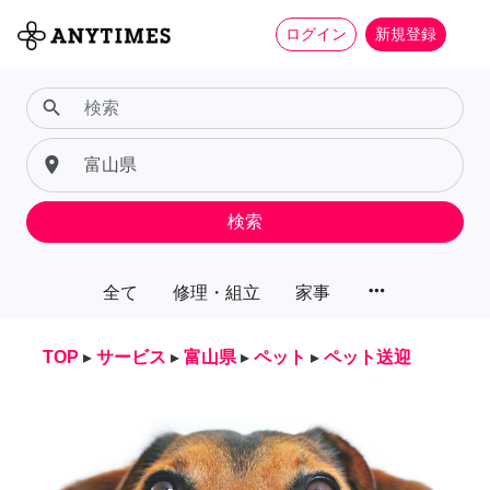
ログイン
新規登録
search
place
検索
more_horiz
全て
修理・組立
家事
TOP
▸
サービス
▸
富山県
▸
ペット
▸
ペット送迎