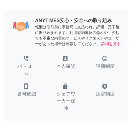
ANYTIMES安心・安全への取り組み
報酬は取引前に事務局に支払われ、評価・完了後
に振り込まれます。利用規約違反の恐れや、少し
でも不審な内容のサービスやリクエストやユーザ
ーがあった場合は通報してください。
詳細を見る
perm_phone_msg
assignment_ind
tag_faces
パトロー
本人確認
評価制度
ル
smartphone
lock
stars
番号確認
シェアワ
認定制度
ーカー保
険