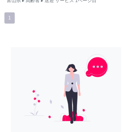
富山県
▸ 高齢者
▸ 送迎
サービス
1ページ目
1