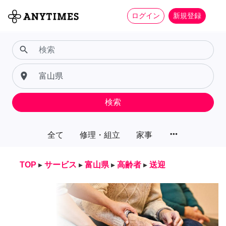
ログイン
新規登録
search
place
検索
more_horiz
全て
修理・組立
家事
TOP
▸
サービス
▸
富山県
▸
高齢者
▸
送迎