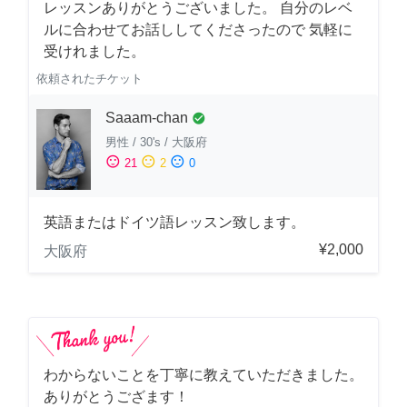
レッスンありがとうございました。 自分のレベ
ルに合わせてお話ししてくださったので 気軽に
受けれました。
依頼されたチケット
Saaam-chan
check_circle
男性
/
30's
/
大阪府
sentiment_satisfied
sentiment_neutral
sentiment_dissatisfied
21
2
0
英語またはドイツ語レッスン致します。
¥2,000
大阪府
わからないことを丁寧に教えていただきました。
ありがとうござます！