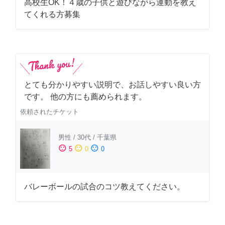
高校生OK！４歳の子供と遊びながら運動を教え
てくれる方募集
とても分かりやすい説明で、お話しやすい良い方
です。 他の方にも薦められます。
依頼されたチケット
男性
/
30代
/
千葉県
sentiment_satisfied
sentiment_neutral
sentiment_dissatisfied
5
0
0
バレーボールの試合のコツ教えてください。