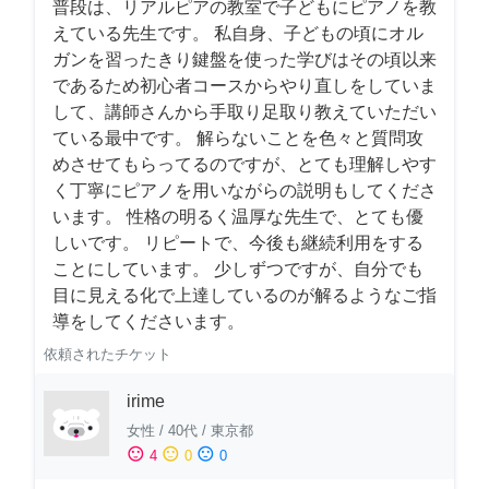
普段は、リアルピアの教室で子どもにピアノを教
えている先生です。 私自身、子どもの頃にオル
ガンを習ったきり鍵盤を使った学びはその頃以来
であるため初心者コースからやり直しをしていま
して、講師さんから手取り足取り教えていただい
ている最中です。 解らないことを色々と質問攻
めさせてもらってるのですが、とても理解しやす
く丁寧にピアノを用いながらの説明もしてくださ
います。 性格の明るく温厚な先生で、とても優
しいです。 リピートで、今後も継続利用をする
ことにしています。 少しずつですが、自分でも
目に見える化で上達しているのが解るようなご指
導をしてくださいます。
依頼されたチケット
irime
女性
/
40代
/
東京都
sentiment_satisfied
sentiment_neutral
sentiment_dissatisfied
4
0
0