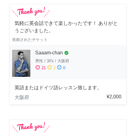
気軽に英会話できて楽しかったです！ ありがと
うございました。
依頼されたチケット
Saaam-chan
check_circle
男性
/
30's
/
大阪府
sentiment_satisfied
sentiment_neutral
sentiment_dissatisfied
21
2
0
英語またはドイツ語レッスン致します。
¥2,000
大阪府