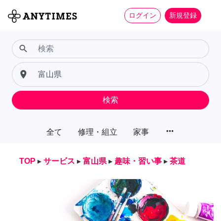
ログイン
新規登録
search
place
検索
more_horiz
全て
修理・組立
家事
TOP
▸
サービス
▸
富山県
▸
趣味・習い事
▸
茶道