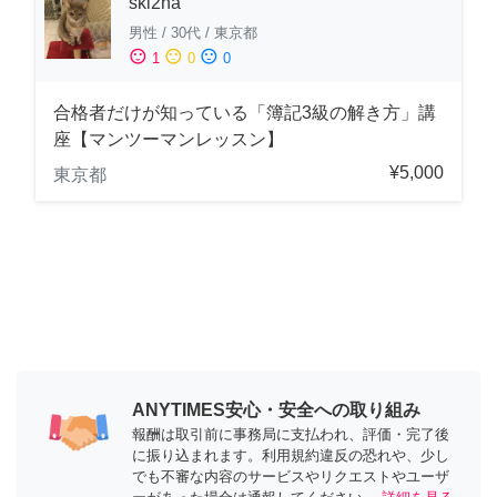
ski2na
男性
/
30代
/
東京都
sentiment_satisfied
sentiment_neutral
sentiment_dissatisfied
1
0
0
合格者だけが知っている「簿記3級の解き方」講
座【マンツーマンレッスン】
¥5,000
東京都
ANYTIMES安心・安全への取り組み
報酬は取引前に事務局に支払われ、評価・完了後
に振り込まれます。利用規約違反の恐れや、少し
でも不審な内容のサービスやリクエストやユーザ