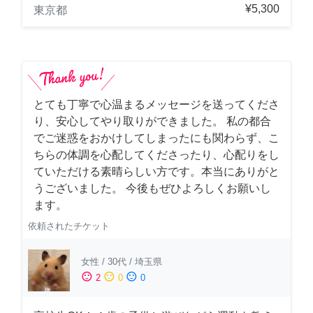
¥5,300
東京都
とても丁寧で心温まるメッセージを送ってくださ
り、安心してやり取りができました。 私の都合
でご迷惑をおかけしてしまったにも関わらず、こ
ちらの体調を心配してくださったり、心配りをし
ていただける素晴らしい方です。本当にありがと
うございました。 今後もぜひよろしくお願いし
ます。
依頼されたチケット
女性
/
30代
/
埼玉県
sentiment_satisfied
sentiment_neutral
sentiment_dissatisfied
2
0
0