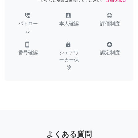
ーがあった場合は通報してください。
詳細を見る
perm_phone_msg
assignment_ind
tag_faces
パトロー
本人確認
評価制度
ル
smartphone
lock
stars
番号確認
シェアワ
認定制度
ーカー保
険
よくある質問