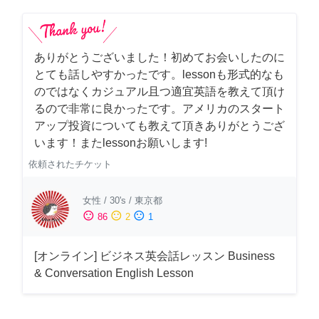
ありがとうございました！初めてお会いしたのに
とても話しやすかったです。lessonも形式的なも
のではなくカジュアル且つ適宜英語を教えて頂け
るので非常に良かったです。アメリカのスタート
アップ投資についても教えて頂きありがとうござ
います！またlessonお願いします!
依頼されたチケット
女性
/
30's
/
東京都
sentiment_satisfied
sentiment_neutral
sentiment_dissatisfied
86
2
1
[オンライン] ビジネス英会話レッスン Business
& Conversation English Lesson