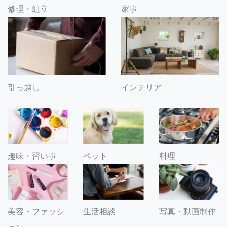
修理・組立
家事
引っ越し
インテリア
趣味・習い事
ペット
料理
美容・ファッシ
生活相談
写真・動画制作