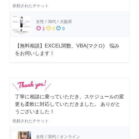
依頼されたチケット
女性
/
30代
/
大阪府
sentiment_satisfied
sentiment_neutral
sentiment_dissatisfied
1
0
0
【無料相談】EXCEL関数、VBA(マクロ) 悩み
をお伺いします！
丁寧に相談に乗っていただき、スケジュールの変
更も柔軟に対応していただきました。 ありがと
うございました！
依頼されたチケット
女性
/
30代
/
オンライン