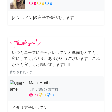
sentiment_satisfied
sentiment_neutral
sentiment_dissatisfied
5
0
0
[オンライン]多言語で会話をします！
いつもニーズに合ったレッスンと準備をとても丁
寧にしてくださり、ありがとうございます！これ
からも宜しくお願い致します🙇‍♀️✨
依頼されたチケット
Mami Horibe
女性
/
30代
/
東京都
sentiment_satisfied
sentiment_neutral
sentiment_dissatisfied
73
0
0
イタリア語レッスン