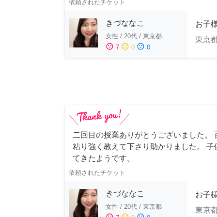
依頼されたチケット
きづななこ
お子様
女性
/
20代
/
東京都
東京
sentiment_satisfied
sentiment_neutral
sentiment_dissatisfied
7
0
0
二回目の授業ありがとうございました。 
粘り強く教えて下さり助かりました。 子
てきたようです。
依頼されたチケット
きづななこ
お子様
女性
/
20代
/
東京都
東京
sentiment_satisfied
sentiment_neutral
sentiment_dissatisfied