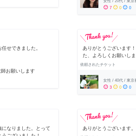
女性
/
20代
/
東京
sentiment_satisfied
sentiment_neutral
sentiment_dissatisfied
7
0
0
お任せできました。
ありがとうございます！
た、よろしくお願いしま
依頼されたチケット
教師お願いします
女性
/
40代
/
東京
sentiment_satisfied
sentiment_neutral
sentiment_dissatisfied
3
0
0
強になりました。とって
ありがとうございます。
とうございました！