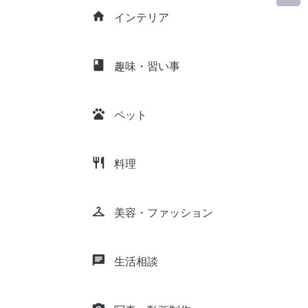
home
インテリア
class
趣味・習い事
pets
ペット
restaurant
料理
checkroom
美容・ファッション
chat
生活相談