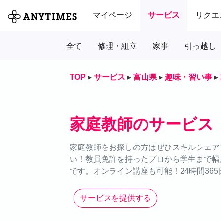
マイページ
サービス
リクエ
全て
修理・組立
家事
引っ越し
TOP
▸
サービス
▸
富山県
▸
趣味・習い事
▸
家庭教師のサービス
家庭教師をお探しの方はぜひスキルシェアア
い！教員免許を持ったプロから学生まで幅
です。オンライン講座も可能！24時間36
サービスを提供する