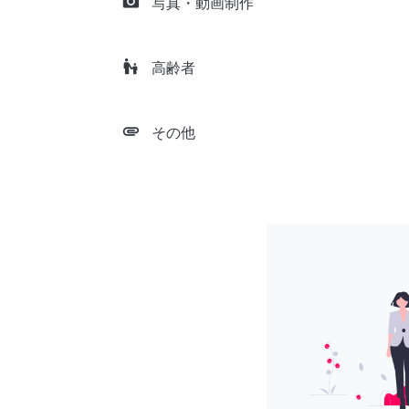
camera_alt
写真・動画制作
escalator_warning
高齢者
attachment
その他