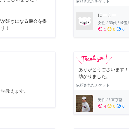
依頼されたチケット
にーこー
術が好きになる機会を提
女性
/
30代
/
埼玉
ます！
sentiment_satisfied
sentiment_neutral
sentiment_dissatisfied
1
0
0
ありがとうございます！
助かりました。
依頼されたチケット
数学教えます。
男性
/
/
東京都
sentiment_satisfied
sentiment_neutral
sentiment_dissatisfied
4
0
0