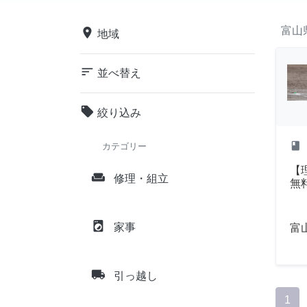
富山
place
地域
sort
並べ替え
local_offer
絞り込み
class
カテゴリー
【
weekend
修理・組立
無
local_laundry_service
家事
富
local_shipping
引っ越し
1