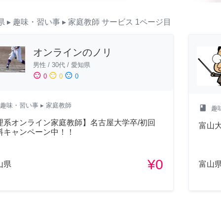
県
▸ 趣味・習い事
▸ 家庭教師
サービス
1ページ目
オンラインのノリ
男性
/
30代
/
愛知県
sentiment_satisfied
sentiment_neutral
sentiment_dissatisfied
0
0
0
趣味・習い事
▸ 家庭教師
class
趣
理系オンライン家庭教師】名古屋大学卒/初回
富山
料キャンペーン中！！
¥0
山県
富山