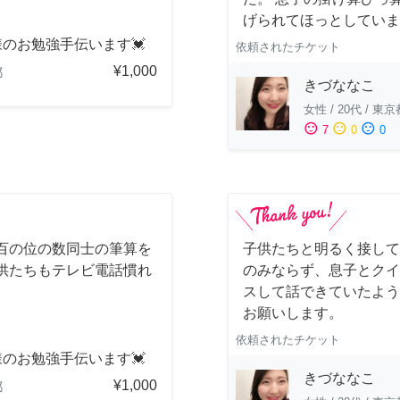
げられてほっとしていま
のお勉強手伝います💓
依頼されたチケット
¥1,000
都
きづななこ
女性
/
20代
/
東京
sentiment_satisfied
sentiment_neutral
sentiment_dissatisfied
7
0
0
百の位の数同士の筆算を
子供たちと明るく接して
供たちもテレビ電話慣れ
のみならず、息子とクイ
スして話できていたよう
お願いします。
依頼されたチケット
のお勉強手伝います💓
きづななこ
¥1,000
都