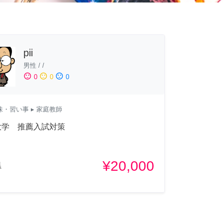
pii
男性
/
/
sentiment_satisfied
sentiment_neutral
sentiment_dissatisfied
0
0
0
味・習い事
▸ 家庭教師
大学 推薦入試対策
¥20,000
県