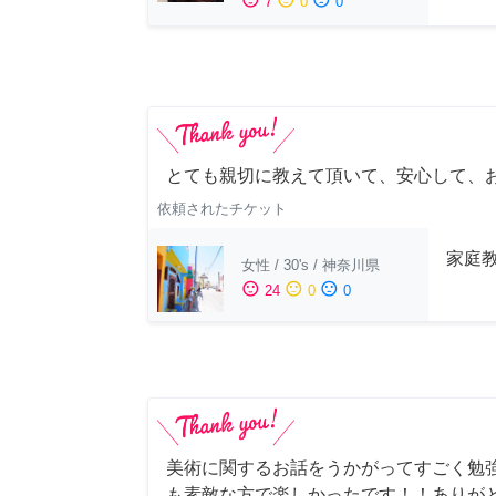
7
0
0
とても親切に教えて頂いて、安心して、
依頼されたチケット
家庭
女性
/
30's
/
神奈川県
sentiment_satisfied
sentiment_neutral
sentiment_dissatisfied
24
0
0
美術に関するお話をうかがってすごく勉
も素敵な方で楽しかったです！！ありが