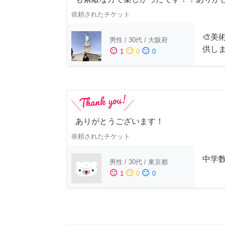
依頼されたチケット
🎨美
男性
/
30代
/
大阪府
供し
sentiment_satisfied
sentiment_neutral
sentiment_dissatisfied
1
0
0
ありがとうございます！
依頼されたチケット
中学
男性
/
30代
/
東京都
sentiment_satisfied
sentiment_neutral
sentiment_dissatisfied
1
0
0