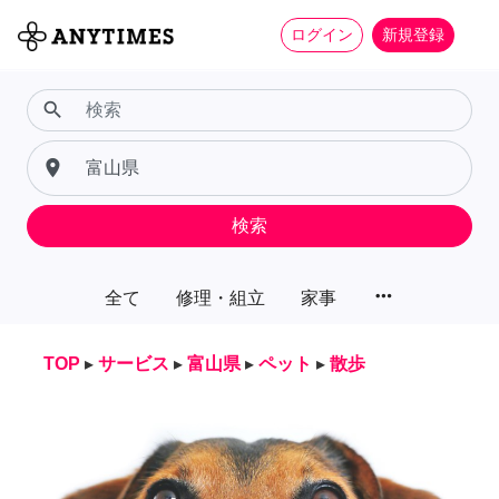
ログイン
新規登録
search
place
検索
more_horiz
全て
修理・組立
家事
TOP
▸
サービス
▸
富山県
▸
ペット
▸
散歩