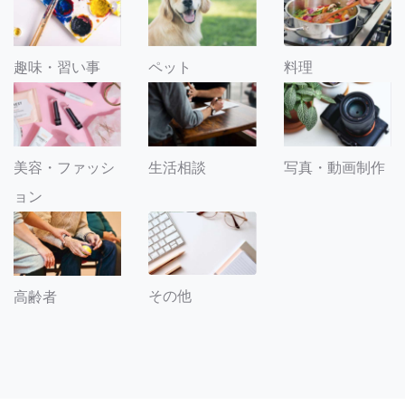
趣味・習い事
ペット
料理
美容・ファッシ
生活相談
写真・動画制作
ョン
その他
高齢者