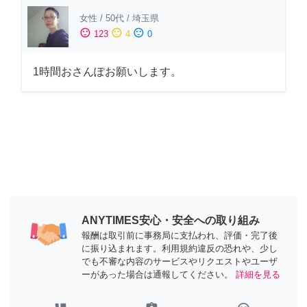
女性
/
50代
/
埼玉県
sentiment_satisfied
sentiment_neutral
sentiment_dissatisfied
123
4
0
1時間おさんぽお願いします。
ANYTIMES安心・安全への取り組み
報酬は取引前に事務局に支払われ、評価・完了後
に振り込まれます。利用規約違反の恐れや、少し
でも不審な内容のサービスやリクエストやユーザ
ーがあった場合は通報してください。
詳細を見る