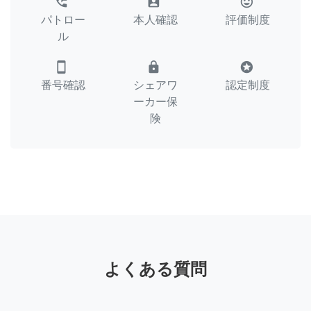
perm_phone_msg
assignment_ind
tag_faces
パトロー
本人確認
評価制度
ル
smartphone
lock
stars
番号確認
シェアワ
認定制度
ーカー保
険
よくある質問