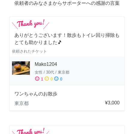
依頼者のみなさまからサポーターへの感謝の言葉
ありがとうございます！散歩もトイレ回り掃除も
とても助かりました🎵
依頼されたチケット
Mako1204
女性
/
30代
/
東京都
sentiment_satisfied
sentiment_neutral
sentiment_dissatisfied
1
0
0
ワンちゃんのお散歩
¥3,000
東京都