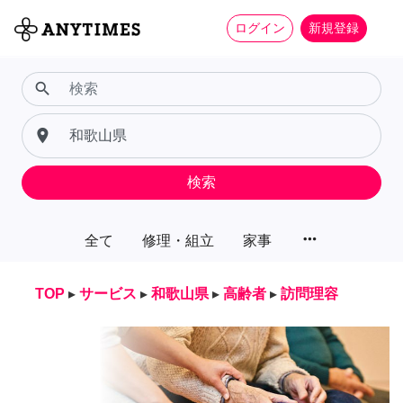
ログイン
新規登録
search
place
検索
more_horiz
全て
修理・組立
家事
TOP
▸
サービス
▸
和歌山県
▸
高齢者
▸
訪問理容