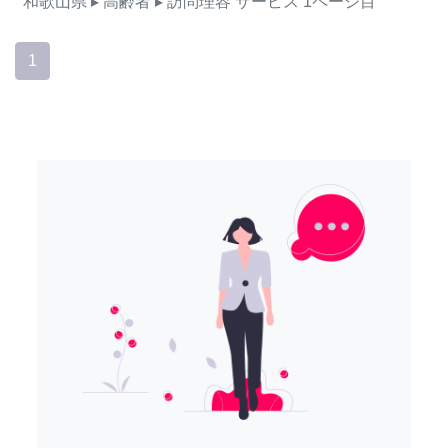
和歌山県
▸ 高齢者
▸ 訪問理容
サービス
1ページ目
1