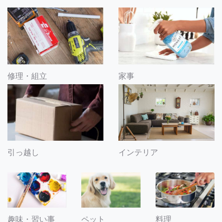
修理・組立
家事
引っ越し
インテリア
趣味・習い事
ペット
料理