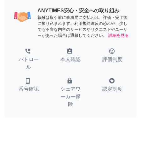
ANYTIMES安心・安全への取り組み
報酬は取引前に事務局に支払われ、評価・完了後
に振り込まれます。利用規約違反の恐れや、少し
でも不審な内容のサービスやリクエストやユーザ
ーがあった場合は通報してください。
詳細を見る
perm_phone_msg
assignment_ind
tag_faces
パトロー
本人確認
評価制度
ル
smartphone
lock
stars
番号確認
シェアワ
認定制度
ーカー保
険