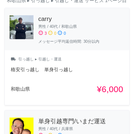
和歌山県
▸ 引っ越し
▸ 引越し・運送
サービス
1ページ目
carry
男性
/
40代
/
和歌山県
sentiment_satisfied
sentiment_neutral
sentiment_dissatisfied
3
0
0
メッセージ平均返信時間: 30分以内
local_shipping
引っ越し
▸ 引越し・運送
格安引っ越し 単身引っ越し
¥6,000
和歌山県
単身引越専門/いまだ運送
男性
/
40代
/
兵庫県