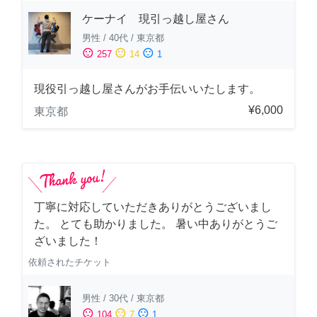
ケーナイ 現引っ越し屋さん
男性
/
40代
/
東京都
sentiment_satisfied
sentiment_neutral
sentiment_dissatisfied
257
14
1
現役引っ越し屋さんがお手伝いいたします。
¥6,000
東京都
丁寧に対応していただきありがとうございまし
た。 とても助かりました。 暑い中ありがとうご
ざいました！
依頼されたチケット
男性
/
30代
/
東京都
sentiment_satisfied
sentiment_neutral
sentiment_dissatisfied
104
7
1