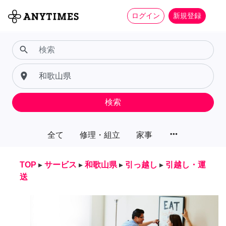
ログイン
新規登録
search
place
検索
more_horiz
全て
修理・組立
家事
TOP
▸
サービス
▸
和歌山県
▸
引っ越し
▸
引越し・運
送