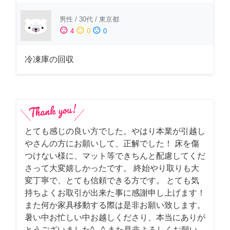
男性
/
30代
/
東京都
sentiment_satisfied
sentiment_neutral
sentiment_dissatisfied
4
0
0
冷凍庫の回収
とても感じの良い方でした。やはり本業が引越し
やさんの方にお願いして、正解でした！ 床を傷
つけない様に、マット等できちんと配慮してくだ
さって大変嬉しかったです。 終始やり取りも大
変丁寧で、とても信頼できる方です。 とても気
持ちよくお取引が出来た事に感謝申し上げます！
また何か家具移動する際は是非お願い致します。
暑い中お忙しい中お越しくださり、本当にありが
とうございました^ - ^ また是非よろしくお願い