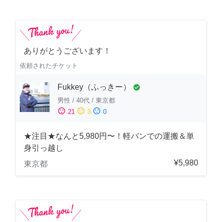
ありがとうございます！
依頼されたチケット
Fukkey（ふっきー）
check_circle
男性
/
40代
/
東京都
sentiment_satisfied
sentiment_neutral
sentiment_dissatisfied
21
3
0
★注目★なんと5,980円〜！軽バンでの運搬＆単
身引っ越し
¥5,980
東京都