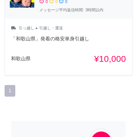
sentiment_satisfied
sentiment_neutral
sentiment_dissatisfied
0
0
0
メッセージ平均返信時間: 3時間以内
local_shipping
引っ越し
▸ 引越し・運送
「和歌山県」発着の格安単身引越し
¥10,000
和歌山県
1