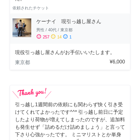
依頼されたチケット
ケーナイ 現引っ越し屋さん
男性
/
40代
/
東京都
sentiment_satisfied
sentiment_neutral
sentiment_dissatisfied
257
14
1
現役引っ越し屋さんがお手伝いいたします。
¥6,000
東京都
引っ越し1週間前の依頼にも関わらず快く引き受
けてくれてよかったです^^* 引っ越し前日に予定
したより荷物が増えてしまったのですが、追加料
も発生せず「詰めるだけ詰めましょう」と言って
下さり心強かったです。 ミニマリストとか単身