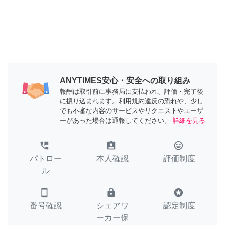
ANYTIMES安心・安全への取り組み
報酬は取引前に事務局に支払われ、評価・完了後
に振り込まれます。利用規約違反の恐れや、少し
でも不審な内容のサービスやリクエストやユーザ
ーがあった場合は通報してください。
詳細を見る
perm_phone_msg
assignment_ind
tag_faces
パトロー
本人確認
評価制度
ル
smartphone
lock
stars
番号確認
シェアワ
認定制度
ーカー保