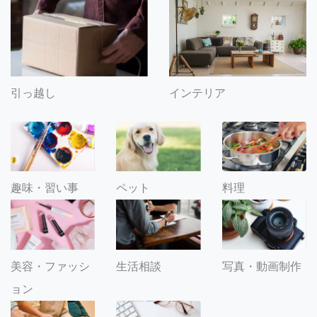
引っ越し
インテリア
趣味・習い事
ペット
料理
美容・ファッシ
生活相談
写真・動画制作
ョン