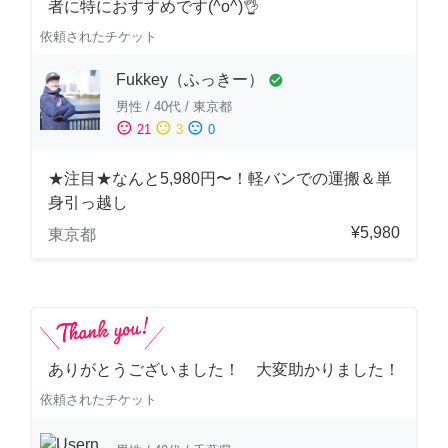
者に特におすすめです(^o^)👌
依頼されたチケット
Fukkey（ふっきー）
check_circle
男性
/
40代
/
東京都
sentiment_satisfied
sentiment_neutral
sentiment_dissatisfied
21
3
0
★注目★なんと5,980円〜！軽バンでの運搬＆単
身引っ越し
¥5,980
東京都
ありがとうございました！ 大変助かりました！
依頼されたチケット