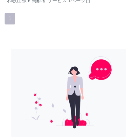
和歌山県
▸ 高齢者
サービス
1ページ目
1