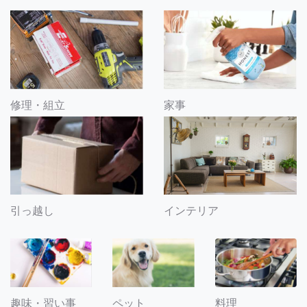
修理・組立
家事
引っ越し
インテリア
趣味・習い事
ペット
料理