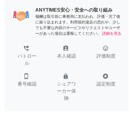
ANYTIMES安心・安全への取り組み
報酬は取引前に事務局に支払われ、評価・完了後
に振り込まれます。利用規約違反の恐れや、少し
でも不審な内容のサービスやリクエストやユーザ
ーがあった場合は通報してください。
詳細を見る
perm_phone_msg
assignment_ind
tag_faces
パトロー
本人確認
評価制度
ル
smartphone
lock
stars
番号確認
シェアワ
認定制度
ーカー保
険