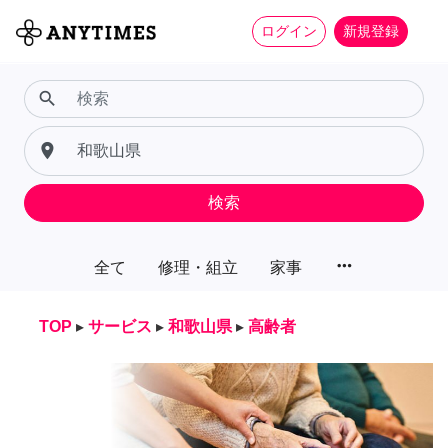
ログイン
新規登録
search
place
検索
more_horiz
全て
修理・組立
家事
TOP
▸
サービス
▸
和歌山県
▸
高齢者