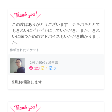
この度はありがとうございます！テキパキととて
もきれいにピカピカにしていただき、また、きれ
いに保つためのアドバイスもいただき助かりまし
た。
依頼されたチケット
女性
/
50代
/
埼玉県
sentiment_satisfied
sentiment_neutral
sentiment_dissatisfied
123
4
0
9月お掃除します