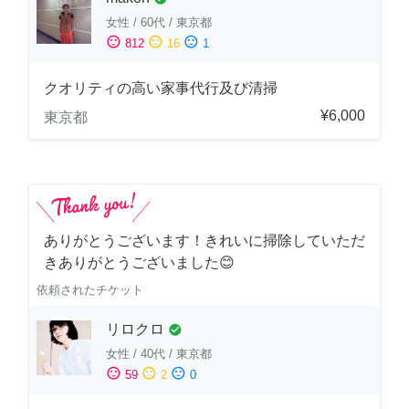
女性
/
60代
/
東京都
sentiment_satisfied
sentiment_neutral
sentiment_dissatisfied
812
16
1
クオリティの高い家事代行及び清掃
¥6,000
東京都
ありがとうございます！きれいに掃除していただ
きありがとうございました😊
依頼されたチケット
リロクロ
check_circle
女性
/
40代
/
東京都
sentiment_satisfied
sentiment_neutral
sentiment_dissatisfied
59
2
0