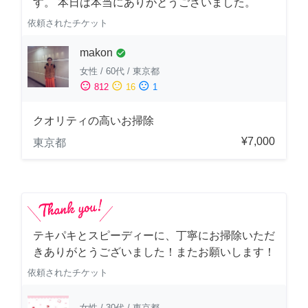
す。 本日は本当にありがとうございました。
依頼されたチケット
makon
check_circle
女性
/
60代
/
東京都
sentiment_satisfied
sentiment_neutral
sentiment_dissatisfied
812
16
1
クオリティの高いお掃除
¥7,000
東京都
テキパキとスピーディーに、丁寧にお掃除いただ
きありがとうございました！またお願いします！
依頼されたチケット
女性
/
30代
/
東京都