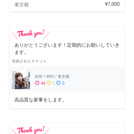
¥7,000
東京都
ありがとうございます！定期的にお願いしていき
ます。
依頼されたチケット
女性
/
40代
/
東京都
sentiment_satisfied
sentiment_neutral
sentiment_dissatisfied
44
1
0
高品質な家事をします。