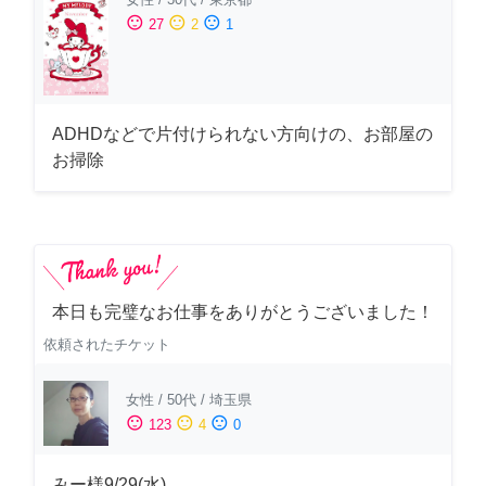
sentiment_satisfied
sentiment_neutral
sentiment_dissatisfied
27
2
1
ADHDなどで片付けられない方向けの、お部屋の
お掃除
本日も完璧なお仕事をありがとうございました！
依頼されたチケット
女性
/
50代
/
埼玉県
sentiment_satisfied
sentiment_neutral
sentiment_dissatisfied
123
4
0
みー様9/29(水)