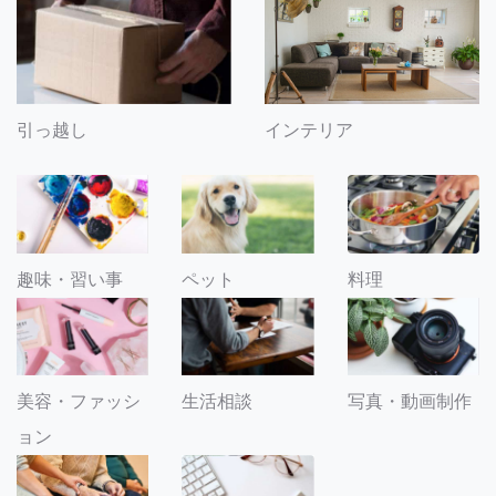
引っ越し
インテリア
趣味・習い事
ペット
料理
美容・ファッシ
生活相談
写真・動画制作
ョン