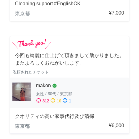
Cleaning support #EnglishOK
¥7,000
東京都
今回も綺麗に仕上げて頂きまして助かりました。
またよろしくおねがいします。
依頼されたチケット
makon
check_circle
女性
/
60代
/
東京都
sentiment_satisfied
sentiment_neutral
sentiment_dissatisfied
812
16
1
クオリティの高い家事代行及び清掃
¥6,000
東京都