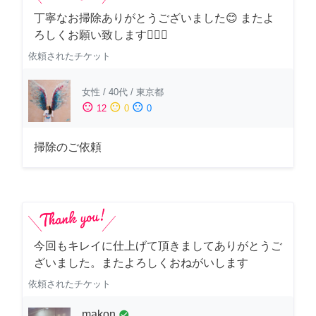
丁寧なお掃除ありがとうございました😊 またよ
ろしくお願い致します🙆‍♀️✨
依頼されたチケット
女性
/
40代
/
東京都
sentiment_satisfied
sentiment_neutral
sentiment_dissatisfied
12
0
0
掃除のご依頼
今回もキレイに仕上げて頂きましてありがとうご
ざいました。またよろしくおねがいします
依頼されたチケット
makon
check_circle