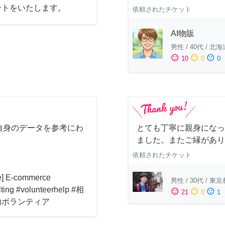
ントをいたします。
依頼されたチケット
AI物販
男性
/
40代
/
北海
sentiment_satisfied
sentiment_neutral
sentiment_dissatisfied
10
0
0
自身のデータを参考にわ
とても丁寧に親身になっ
！
ました。またご縁があり
依頼されたチケット
ne] E-commerce
男性
/
30代
/
東京
lting #volunteerhelp #相
sentiment_satisfied
sentiment_neutral
sentiment_dissatisfied
21
0
1
助ボランティア