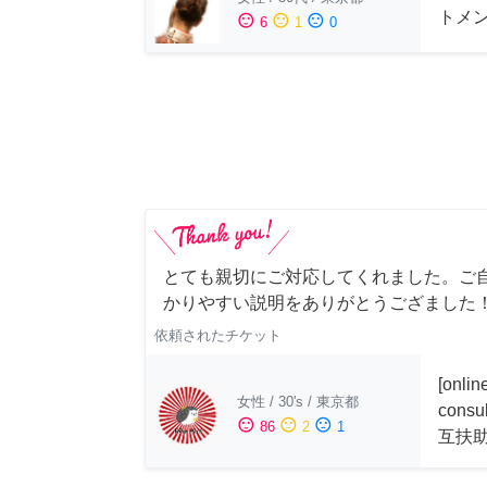
トメ
sentiment_satisfied
sentiment_neutral
sentiment_dissatisfied
6
1
0
とても親切にご対応してくれました。ご
かりやすい説明をありがとうござました
依頼されたチケット
[onli
女性
/
30's
/
東京都
consu
sentiment_satisfied
sentiment_neutral
sentiment_dissatisfied
86
2
1
互扶