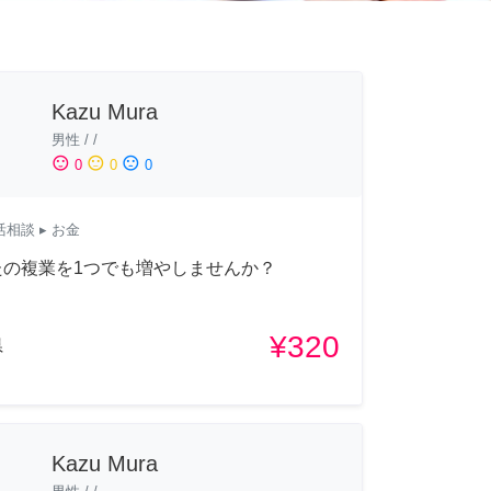
Kazu Mura
男性
/
/
sentiment_satisfied
sentiment_neutral
sentiment_dissatisfied
0
0
0
活相談
▸ お金
たの複業を1つでも増やしませんか？
¥320
県
Kazu Mura