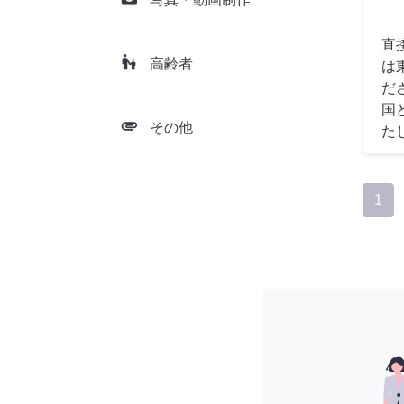
直
escalator_warning
高齢者
は
だ
国
attachment
その他
た
1