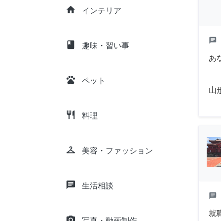
home
インテリア
chat
class
趣味・習い事
あ
pets
ペット
山
restaurant
料理
checkroom
美容・ファッション
chat
生活相談
chat
就
camera_alt
写真・動画制作