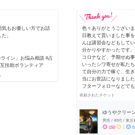
囲気もお優しい方でお話
色々ありがとうございま
した。
日教えて貰いました事を
んは講習会などもしてい
分かりやすかったです。
コロナなど、予期せぬ事
ライン」お悩み相談 #占
いったシワ寄せが私たち
相互扶助ボランティア
て自分の力で稼ぐ、生き
県
当にお世話になりました
フターフォローなどでも
依頼されたチケット
ゆうやクリー
男性
/
40代
/
東京
sentiment_satisfied
sentiment_neutral
sentiment_dissatisfied
150
1
0