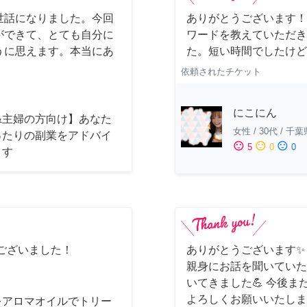
世話になりました。今回
ありがとうございます！
ができて、とても自分に
ワードを教えていただき
うに思えます。本当にあ
た。短い時間でしたけど
依頼されたチケット
にこにん
&主婦の方向け】あなた
女性
/
30代
/
千葉
ったりの副業をアドバイ
sentiment_satisfied
sentiment_neutral
sentiment_dissatisfied
5
0
0
ます
ございました！
ありがとうございます✨
親身にお話を聞いていた
いてきました💪 今後
よろしくお願いいたしま
をアロマオイルでトリー