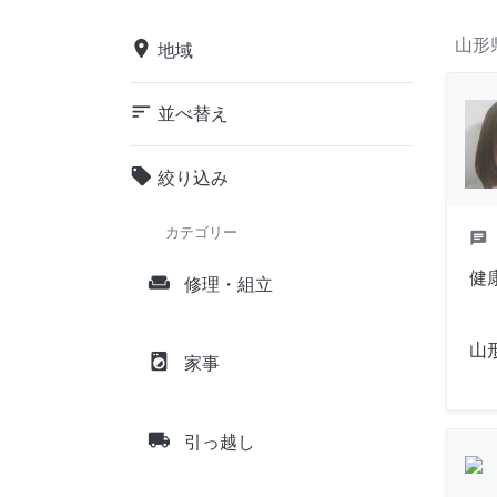
山形
place
地域
sort
並べ替え
local_offer
絞り込み
カテゴリー
chat
健
weekend
修理・組立
山
local_laundry_service
家事
local_shipping
引っ越し