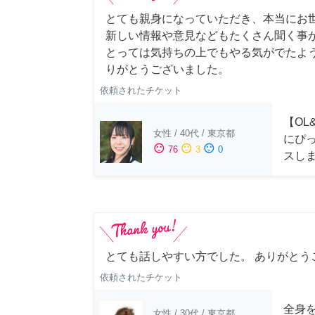
とても親身になっていただき、本当にお
新しい情報や意見などもたくさん聞く事
とっては気持ちの上でもやる気がでたよ
りがとうございました。
依頼されたチケット
【OL
女性
/
40代
/
東京都
にぴ
sentiment_satisfied
sentiment_neutral
sentiment_dissatisfied
76
3
0
スし
とても話しやすい方でした。 ありがとう
依頼されたチケット
全身
女性
/
30代
/
東京都