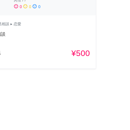
男性
/
/
sentiment_satisfied
sentiment_neutral
sentiment_dissatisfied
0
0
0
活相談
▸ 恋愛
相談
¥500
県