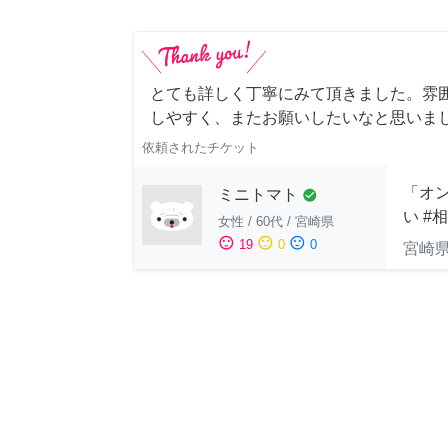
とても詳しく丁寧にみて頂きました。雰
しやすく、またお願いしたいなと思いま
依頼されたチケット
「オン
ミニトマト
check_circle
い #
女性
/
60代
/
宮崎県
sentiment_satisfied
sentiment_neutral
sentiment_dissatisfied
19
0
0
宮崎