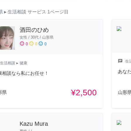
県
▸ 生活相談
サービス
1ページ目
酒田のひめ
女性
/
30代
/
山形県
sentiment_satisfied
sentiment_neutral
sentiment_dissatisfied
0
0
0
chat
生
生活相談
▸ 健康
あな
康相談なら私にお任せ！
¥2,500
形県
山形
Kazu Mura