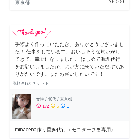
¥6,000
東京都
手際よく作っていただき、ありがとうございまし
た！ 仕事をしている中、おいしそうな匂いがし
てきて、幸せになりました。 はじめて調理代行
をお願いしましたが、よい方に来ていただけてあ
りがたいです。またお願いしたいです！
依頼されたチケット
女性
/
40代
/
東京都
sentiment_satisfied
sentiment_neutral
sentiment_dissatisfied
172
5
1
minacena作り置き代行（モニターさま専用)