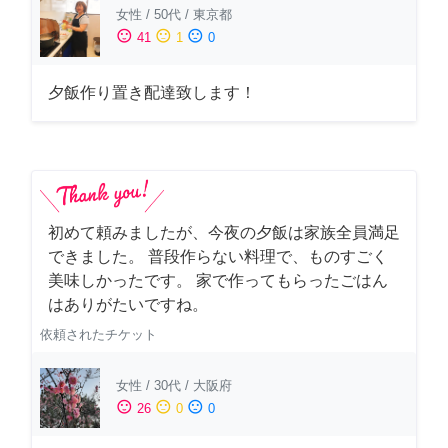
女性
/
50代
/
東京都
sentiment_satisfied
sentiment_neutral
sentiment_dissatisfied
41
1
0
夕飯作り置き配達致します！
初めて頼みましたが、今夜の夕飯は家族全員満足
できました。 普段作らない料理で、ものすごく
美味しかったです。 家で作ってもらったごはん
はありがたいですね。
依頼されたチケット
女性
/
30代
/
大阪府
sentiment_satisfied
sentiment_neutral
sentiment_dissatisfied
26
0
0