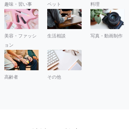
趣味・習い事
ペット
料理
美容・ファッシ
生活相談
写真・動画制作
ョン
その他
高齢者