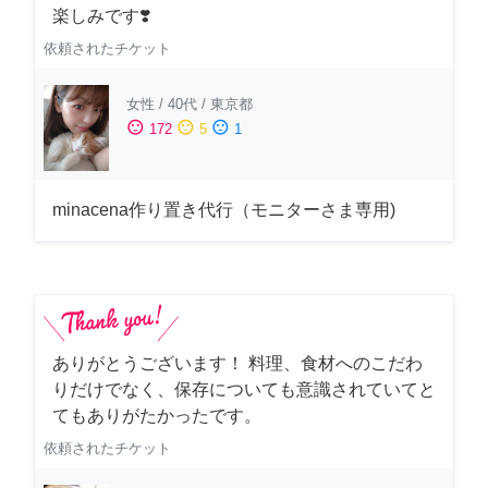
楽しみです❣️
依頼されたチケット
女性
/
40代
/
東京都
sentiment_satisfied
sentiment_neutral
sentiment_dissatisfied
172
5
1
minacena作り置き代行（モニターさま専用)
ありがとうございます！ 料理、食材へのこだわ
りだけでなく、保存についても意識されていてと
てもありがたかったです。
依頼されたチケット