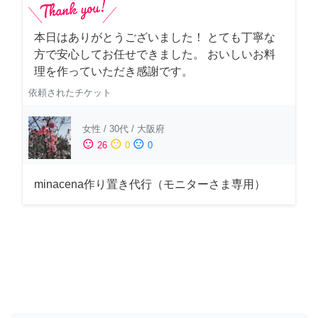
本日はありがとうございました！ とても丁寧な
方で安心してお任せできました。 おいしいお料
理を作っていただき感謝です。
依頼されたチケット
女性
/
30代
/
大阪府
sentiment_satisfied
sentiment_neutral
sentiment_dissatisfied
26
0
0
minacena作り置き代行（モニターさま専用）