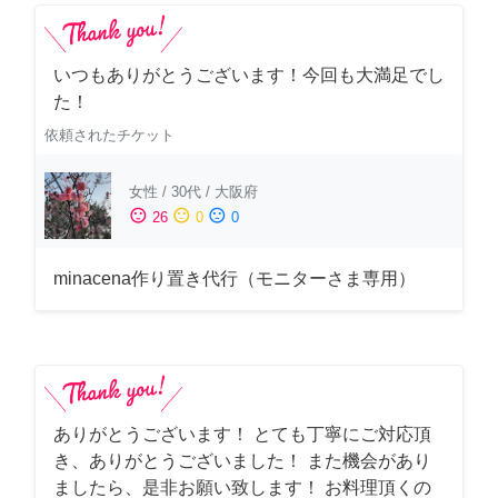
いつもありがとうございます！今回も大満足でし
た！
依頼されたチケット
女性
/
30代
/
大阪府
sentiment_satisfied
sentiment_neutral
sentiment_dissatisfied
26
0
0
minacena作り置き代行（モニターさま専用）
ありがとうございます！ とても丁寧にご対応頂
き、ありがとうございました！ また機会があり
ましたら、是非お願い致します！ お料理頂くの