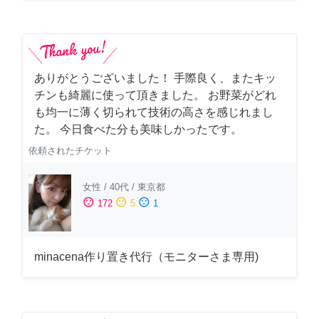
ありがとうございました！ 手際良く、またキッ
チンも綺麗に使って頂きました。 お野菜がどれ
も均一に薄く切られて技術の高さを感じれまし
た。 今日食べた分も美味しかったです。
依頼されたチケット
女性
/
40代
/
東京都
sentiment_satisfied
sentiment_neutral
sentiment_dissatisfied
172
5
1
minacena作り置き代行（モニターさま専用)