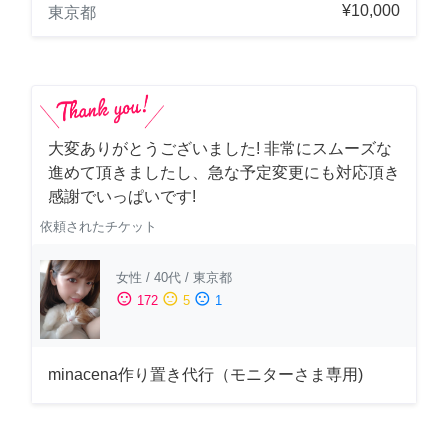
¥10,000
東京都
大変ありがとうございました! 非常にスムーズな
進めて頂きましたし、急な予定変更にも対応頂き
感謝でいっぱいです!
依頼されたチケット
女性
/
40代
/
東京都
sentiment_satisfied
sentiment_neutral
sentiment_dissatisfied
172
5
1
minacena作り置き代行（モニターさま専用)