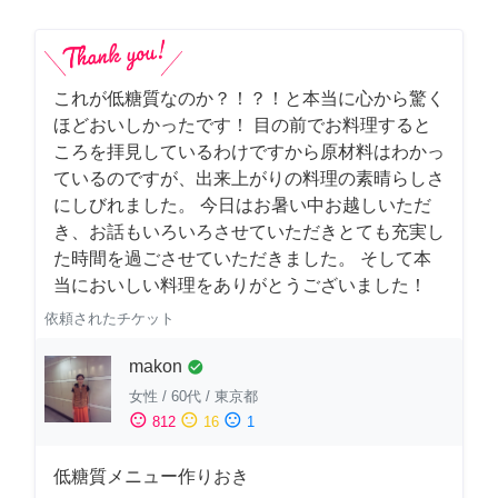
これが低糖質なのか？！？！と本当に心から驚く
ほどおいしかったです！ 目の前でお料理すると
ころを拝見しているわけですから原材料はわかっ
ているのですが、出来上がりの料理の素晴らしさ
にしびれました。 今日はお暑い中お越しいただ
き、お話もいろいろさせていただきとても充実し
た時間を過ごさせていただきました。 そして本
当においしい料理をありがとうございました！
依頼されたチケット
makon
check_circle
女性
/
60代
/
東京都
sentiment_satisfied
sentiment_neutral
sentiment_dissatisfied
812
16
1
低糖質メニュー作りおき