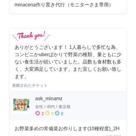
minacena作り置き代行（モニターさま専用）
ありがとうございます！ 1人暮らしで多忙な為、
コンビニかuberばかりで野菜の種類、量ともに少
ない食生活が続いていました。品数も食材数も多
く、大変満足しています。また宜しくお願い致し
ます。
依頼されたチケット
ask_minamz
女性
/
40代
/
東京都
sentiment_satisfied
sentiment_neutral
sentiment_dissatisfied
2
0
0
お野菜多めの常備菜お作りします(10種程度)_2H