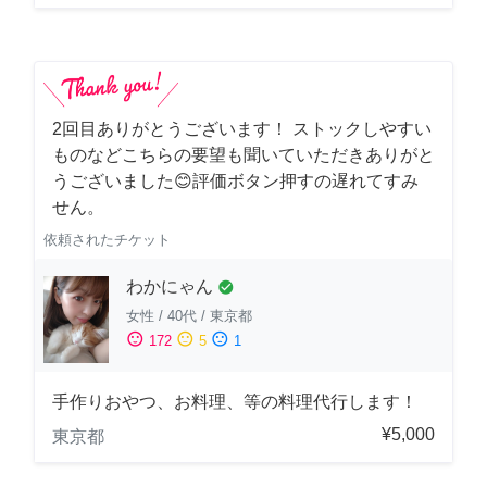
2回目ありがとうございます！ ストックしやすい
ものなどこちらの要望も聞いていただきありがと
うございました😊評価ボタン押すの遅れてすみ
せん。
依頼されたチケット
わかにゃん
check_circle
女性
/
40代
/
東京都
sentiment_satisfied
sentiment_neutral
sentiment_dissatisfied
172
5
1
手作りおやつ、お料理、等の料理代行します！
¥5,000
東京都