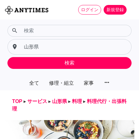
ログイン
新規登録
search
place
検索
more_horiz
全て
修理・組立
家事
TOP
▸
サービス
▸
山形県
▸
料理
▸
料理代行・出張料
理