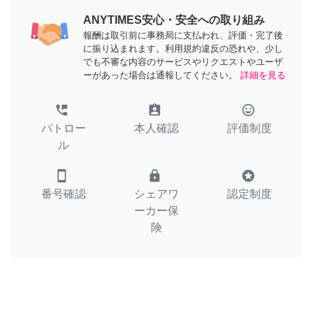
ANYTIMES安心・安全への取り組み
報酬は取引前に事務局に支払われ、評価・完了後
に振り込まれます。利用規約違反の恐れや、少し
でも不審な内容のサービスやリクエストやユーザ
ーがあった場合は通報してください。
詳細を見る
perm_phone_msg
assignment_ind
tag_faces
パトロー
本人確認
評価制度
ル
smartphone
lock
stars
番号確認
シェアワ
認定制度
ーカー保
険