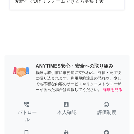
★新宿でDIYリフォームできる方募集！★
ANYTIMES安心・安全への取り組み
報酬は取引前に事務局に支払われ、評価・完了後
に振り込まれます。利用規約違反の恐れや、少し
でも不審な内容のサービスやリクエストやユーザ
ーがあった場合は通報してください。
詳細を見る
perm_phone_msg
assignment_ind
tag_faces
パトロー
本人確認
評価制度
ル
smartphone
lock
stars