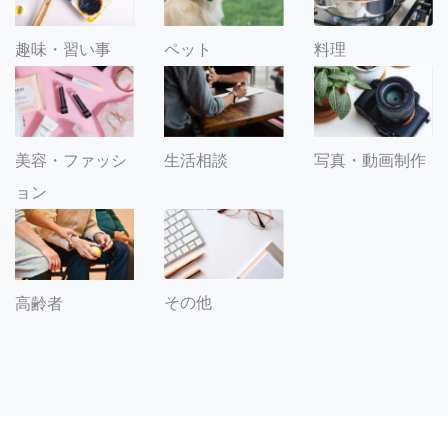
趣味・習い事
ペット
料理
美容・ファッシ
生活相談
写真・動画制作
ョン
その他
高齢者