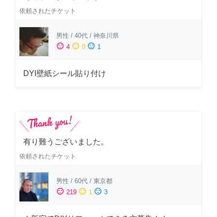
依頼されたチケット
男性
/
40代
/
神奈川県
sentiment_satisfied
sentiment_neutral
sentiment_dissatisfied
4
0
1
DYI壁紙シール貼り付け
有り難うございました。
依頼されたチケット
男性
/
60代
/
東京都
sentiment_satisfied
sentiment_neutral
sentiment_dissatisfied
219
1
3