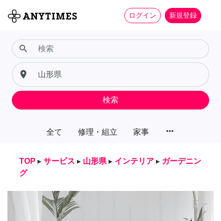
ログイン
新規登録
search
place
検索
more_horiz
全て
修理・組立
家事
TOP
▸
サービス
▸
山形県
▸
インテリア
▸
ガーデニン
グ