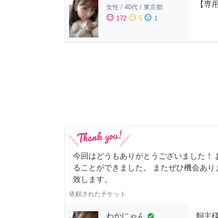
【専用
女性
/
40代
/
東京都
sentiment_satisfied
sentiment_neutral
sentiment_dissatisfied
172
5
1
今回はどうもありがとうございました！ 
ることができました。 またぜひ機会あり
致します。
依頼されたチケット
わかにゃん
飼主
check_circle