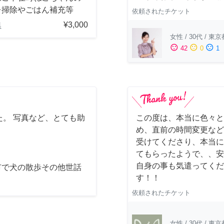
レ掃除やごはん補充等
依頼されたチケット
¥3,000
県
女性
/
30代
/
東京
sentiment_satisfied
sentiment_neutral
sentiment_dissatisfied
42
0
1
。 写真など、とても助
この度は、本当に色々と
め、直前の時間変更など
受けてくださり、本当に
てもらったようで、、安
自身の事も気遣ってくだ
市で犬の散歩その他世話
す！！
依頼されたチケット
女性
/
30代
/
東京