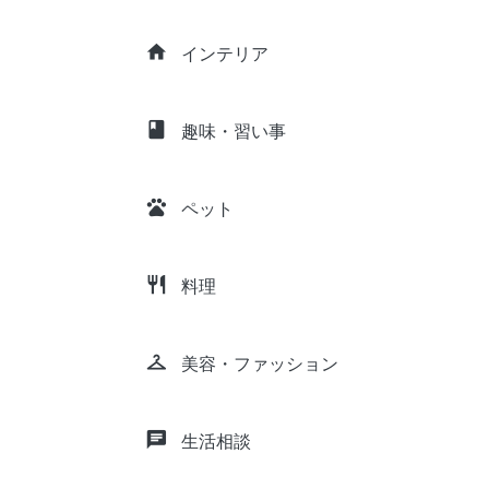
home
インテリア
class
趣味・習い事
pets
ペット
restaurant
料理
checkroom
美容・ファッション
chat
生活相談