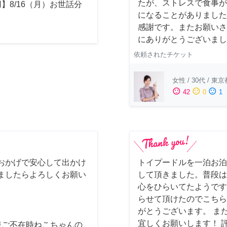
たが、ストレスで食事が
】8/16（月）お世話分
になることがありました
感謝です。またお願いさ
にありがとうございまし
依頼されたチケット
女性
/
30代
/
東京
sentiment_satisfied
sentiment_neutral
sentiment_dissatisfied
42
0
1
おかげで安心して出かけ
トイプードルを一泊お泊
ましたらよろしくお願い
して頂きました。普段は
心をひらいてたようです
らせて頂けたのでこちら
がとうございます。 ま
宜しくお願いします！ 
様ご不在時ねこちゃんの