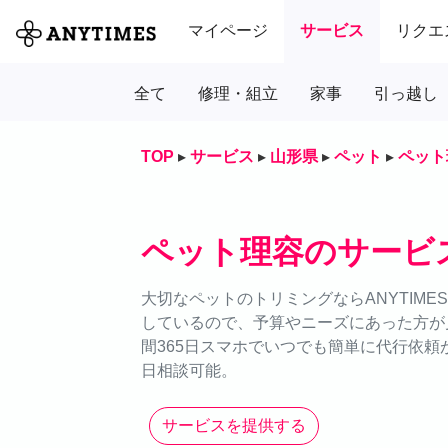
マイページ
サービス
リクエ
全て
修理・組立
家事
引っ越し
TOP
▸
サービス
▸
山形県
▸
ペット
▸
ペット
ペット理容のサービ
大切なペットのトリミングならANYTIM
しているので、予算やニーズにあった方が
間365日スマホでいつでも簡単に代行依頼が
日相談可能。
サービスを提供する