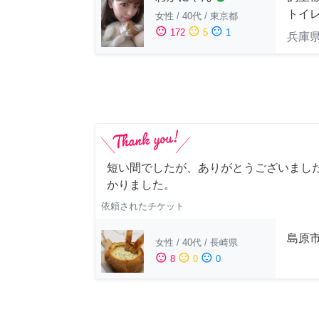
トイ
女性
/
40代
/
東京都
sentiment_satisfied
sentiment_neutral
sentiment_dissatisfied
172
5
1
兵庫
短い間でしたが、ありがとうございました
かりました。
依頼されたチケット
島原
女性
/
40代
/
長崎県
sentiment_satisfied
sentiment_neutral
sentiment_dissatisfied
8
0
0