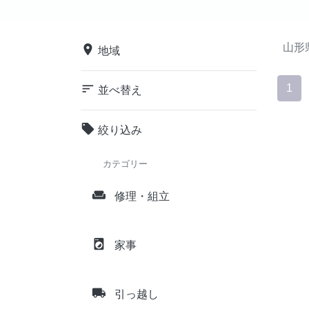
山形
place
地域
sort
1
並べ替え
local_offer
絞り込み
カテゴリー
weekend
修理・組立
local_laundry_service
家事
local_shipping
引っ越し