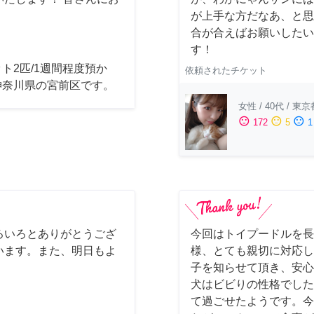
が上手な方だなあ、と思
合が合えばお願いしたいで
す！
ト2匹/1週間程度預か
依頼されたチケット
神奈川県の宮前区です。
女性
/
40代
/
東京
sentiment_satisfied
sentiment_neutral
sentiment_dissatisfied
172
5
1
ろいろとありがとうござ
今回はトイプードルを長
います。また、明日もよ
様、とても親切に対応し
子を知らせて頂き、安心
犬はビビりの性格でした
て過ごせたようです。今