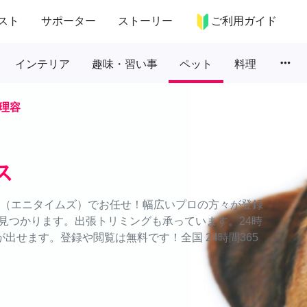
スト
サポーター
ストーリー
ご利用ガイド
more_horiz
インテリア
趣味・習い事
ペット
料理
理容
ス
ES（エニタイムズ）でお任せ！幅広いプロの方々が登録
見つかります。出張トリミングも承っています。24時
出せます。登録や閲覧は無料です！全国 24時間365