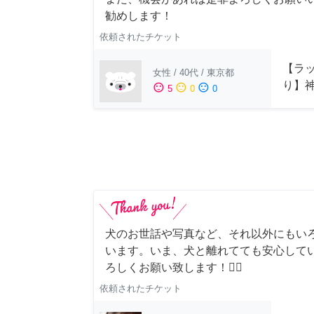
勧めします！
依頼されたチケット
【ラッ
女性
/
40代
/
東京都
り】
sentiment_satisfied
sentiment_neutral
sentiment_dissatisfied
5
0
0
犬のお世話や写真など、それ以外にもい
います。いま、犬と離れてても安心して
ろしくお願い致します！🙇‍♂️
依頼されたチケット