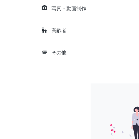
camera_alt
写真・動画制作
escalator_warning
高齢者
attachment
その他