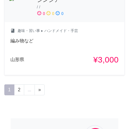
/
/
sentiment_satisfied
sentiment_neutral
sentiment_dissatisfied
0
0
0
class
趣味・習い事
▸ ハンドメイド・手芸
編み物など
¥3,000
山形県
1
2
...
»