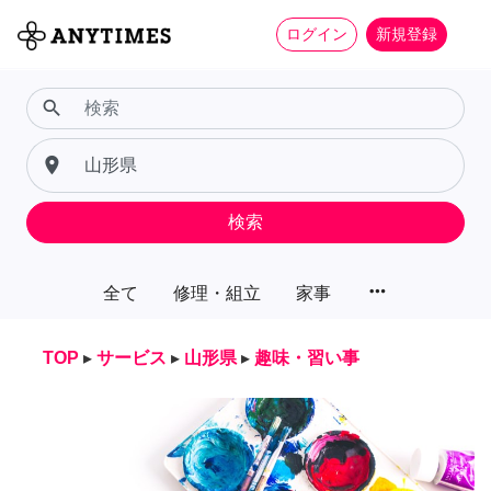
ログイン
新規登録
search
place
検索
more_horiz
全て
修理・組立
家事
TOP
▸
サービス
▸
山形県
▸
趣味・習い事