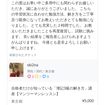
この度はお寒い中ご多用中にも関わらずお越しい
ただき、誠にありがとうございました。 こちら
の学習状況に合わせた勉強方法、解き方をご丁寧
且つ親身になってお教えいただきとても勉強にな
りました。 とても充実した２時間でした。 お教
えいただきましたことを再度復習し、試験に挑み
ます。 良い結果をご報告差し上げられますよう
がんばりますね。 今後とも是非よろしくお願い
申し上げます。
依頼されたチケット
ski2na
男性
/
30代
/
東京都
sentiment_satisfied
sentiment_neutral
sentiment_dissatisfied
1
0
0
合格者だけが知っている「簿記3級の解き方」講
座【マンツーマンレッスン】
¥5,000
東京都