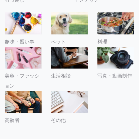
趣味・習い事
ペット
料理
美容・ファッシ
生活相談
写真・動画制作
ョン
その他
高齢者