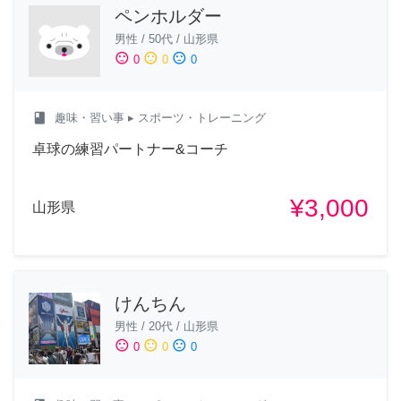
ペンホルダー
男性
/
50代
/
山形県
sentiment_satisfied
sentiment_neutral
sentiment_dissatisfied
0
0
0
class
趣味・習い事
▸ スポーツ・トレーニング
卓球の練習パートナー&コーチ
¥3,000
山形県
けんちん
男性
/
20代
/
山形県
sentiment_satisfied
sentiment_neutral
sentiment_dissatisfied
0
0
0