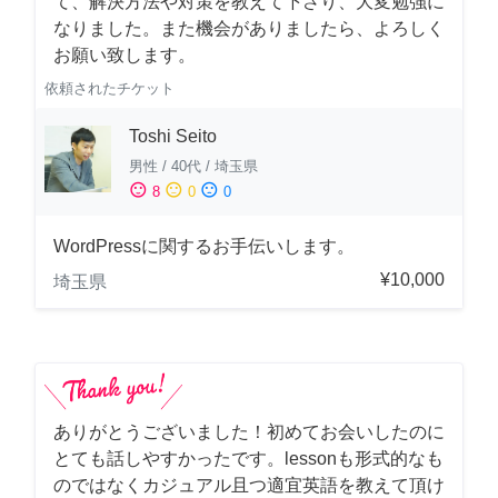
て、解決方法や対策を教えて下さり、大変勉強に
なりました。また機会がありましたら、よろしく
お願い致します。
依頼されたチケット
Toshi Seito
男性
/
40代
/
埼玉県
sentiment_satisfied
sentiment_neutral
sentiment_dissatisfied
8
0
0
WordPressに関するお手伝いします。
¥10,000
埼玉県
ありがとうございました！初めてお会いしたのに
とても話しやすかったです。lessonも形式的なも
のではなくカジュアル且つ適宜英語を教えて頂け