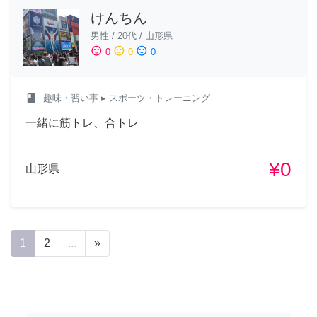
けんちん
男性
/
20代
/
山形県
sentiment_satisfied
sentiment_neutral
sentiment_dissatisfied
0
0
0
class
趣味・習い事
▸ スポーツ・トレーニング
一緒に筋トレ、合トレ
¥0
山形県
1
2
...
»