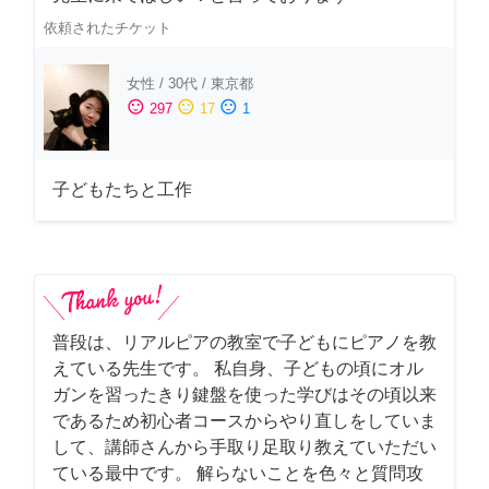
依頼されたチケット
女性
/
30代
/
東京都
sentiment_satisfied
sentiment_neutral
sentiment_dissatisfied
297
17
1
子どもたちと工作
普段は、リアルピアの教室で子どもにピアノを教
えている先生です。 私自身、子どもの頃にオル
ガンを習ったきり鍵盤を使った学びはその頃以来
であるため初心者コースからやり直しをしていま
して、講師さんから手取り足取り教えていただい
ている最中です。 解らないことを色々と質問攻