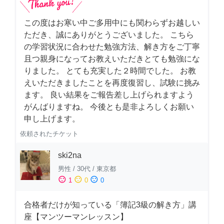
この度はお寒い中ご多用中にも関わらずお越しい
ただき、誠にありがとうございました。 こちら
の学習状況に合わせた勉強方法、解き方をご丁寧
且つ親身になってお教えいただきとても勉強にな
りました。 とても充実した２時間でした。 お教
えいただきましたことを再度復習し、試験に挑み
ます。 良い結果をご報告差し上げられますよう
がんばりますね。 今後とも是非よろしくお願い
申し上げます。
依頼されたチケット
ski2na
男性
/
30代
/
東京都
sentiment_satisfied
sentiment_neutral
sentiment_dissatisfied
1
0
0
合格者だけが知っている「簿記3級の解き方」講
座【マンツーマンレッスン】