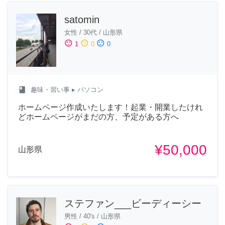
satomin
女性
/
30代
/
山形県
sentiment_satisfied
sentiment_neutral
sentiment_dissatisfied
1
0
0
class
趣味・習い事
▸ パソコン
ホームページ作成いたします！起業・開業したけれ
どホームページがまだの方、予定がある方へ
¥50,000
山形県
ステファン___ビーディーシー
男性
/
40's
/
山形県