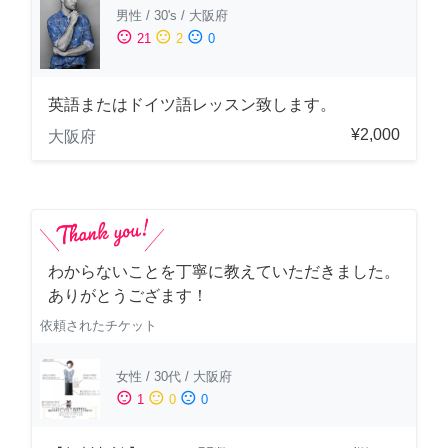
男性
/
30's
/
大阪府
sentiment_satisfied
sentiment_neutral
sentiment_dissatisfied
21
2
0
英語またはドイツ語レッスン致します。
¥2,000
大阪府
わからないことを丁寧に教えていただきました。
ありがとうござます！
依頼されたチケット
女性
/
30代
/
大阪府
sentiment_satisfied
sentiment_neutral
sentiment_dissatisfied
1
0
0