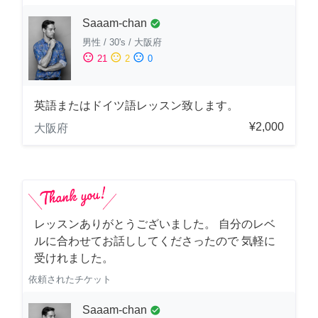
Saaam-chan
check_circle
男性
/
30's
/
大阪府
sentiment_satisfied
sentiment_neutral
sentiment_dissatisfied
21
2
0
英語またはドイツ語レッスン致します。
¥2,000
大阪府
レッスンありがとうございました。 自分のレベ
ルに合わせてお話ししてくださったので 気軽に
受けれました。
依頼されたチケット
Saaam-chan
check_circle