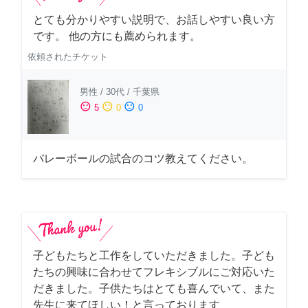
とても分かりやすい説明で、お話しやすい良い方
です。 他の方にも薦められます。
依頼されたチケット
男性
/
30代
/
千葉県
sentiment_satisfied
sentiment_neutral
sentiment_dissatisfied
5
0
0
バレーボールの試合のコツ教えてください。
子どもたちと工作をしていただきました。子ども
たちの興味に合わせてフレキシブルにご対応いた
だきました。子供たちはとても喜んでいて、また
先生に来てほしい！と言っております