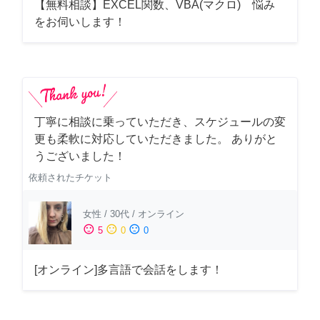
【無料相談】EXCEL関数、VBA(マクロ) 悩み
をお伺いします！
丁寧に相談に乗っていただき、スケジュールの変
更も柔軟に対応していただきました。 ありがと
うございました！
依頼されたチケット
女性
/
30代
/
オンライン
sentiment_satisfied
sentiment_neutral
sentiment_dissatisfied
5
0
0
[オンライン]多言語で会話をします！