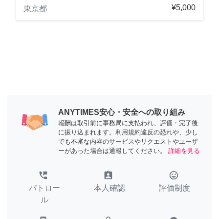
¥5,000
東京都
ANYTIMES安心・安全への取り組み
報酬は取引前に事務局に支払われ、評価・完了後
に振り込まれます。利用規約違反の恐れや、少し
でも不審な内容のサービスやリクエストやユーザ
ーがあった場合は通報してください。
詳細を見る
perm_phone_msg
assignment_ind
tag_faces
パトロー
本人確認
評価制度
ル