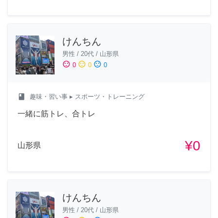
けんちん
男性
/
20代
/
山形県
sentiment_satisfied
sentiment_neutral
sentiment_dissatisfied
0
0
0
class
趣味・習い事
▸ スポーツ・トレーニング
一緒に筋トレ、合トレ
¥0
山形県
けんちん
男性
/
20代
/
山形県