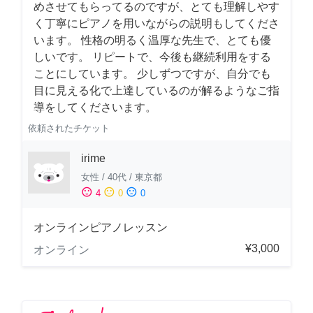
めさせてもらってるのですが、とても理解しやす
く丁寧にピアノを用いながらの説明もしてくださ
います。 性格の明るく温厚な先生で、とても優
しいです。 リピートで、今後も継続利用をする
ことにしています。 少しずつですが、自分でも
目に見える化で上達しているのが解るようなご指
導をしてくださいます。
依頼されたチケット
irime
女性
/
40代
/
東京都
sentiment_satisfied
sentiment_neutral
sentiment_dissatisfied
4
0
0
オンラインピアノレッスン
¥3,000
オンライン