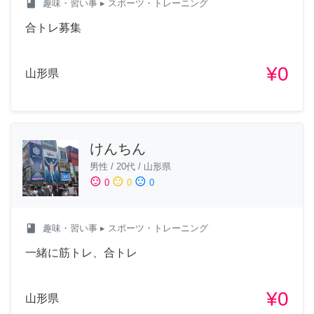
class
趣味・習い事
▸ スポーツ・トレーニング
合トレ募集
¥0
山形県
けんちん
男性
/
20代
/
山形県
sentiment_satisfied
sentiment_neutral
sentiment_dissatisfied
0
0
0
class
趣味・習い事
▸ スポーツ・トレーニング
一緒に筋トレ、合トレ
¥0
山形県