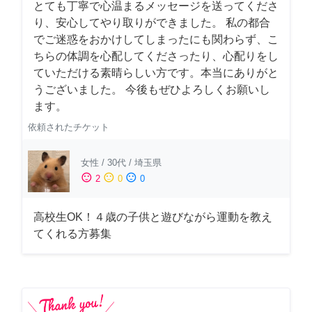
とても丁寧で心温まるメッセージを送ってくださ
り、安心してやり取りができました。 私の都合
でご迷惑をおかけしてしまったにも関わらず、こ
ちらの体調を心配してくださったり、心配りをし
ていただける素晴らしい方です。本当にありがと
うございました。 今後もぜひよろしくお願いし
ます。
依頼されたチケット
女性
/
30代
/
埼玉県
sentiment_satisfied
sentiment_neutral
sentiment_dissatisfied
2
0
0
高校生OK！４歳の子供と遊びながら運動を教え
てくれる方募集