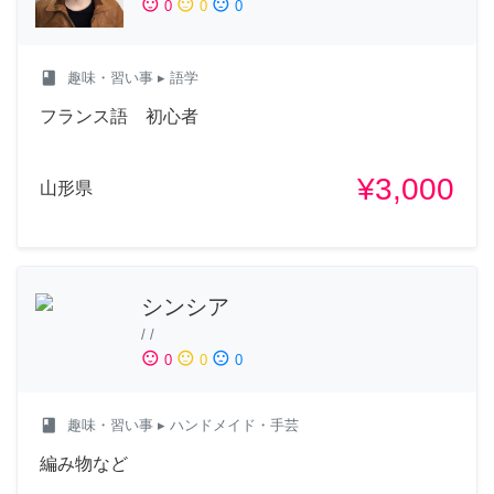
sentiment_satisfied
sentiment_neutral
sentiment_dissatisfied
0
0
0
class
趣味・習い事
▸ 語学
フランス語 初心者
¥3,000
山形県
シンシア
/
/
sentiment_satisfied
sentiment_neutral
sentiment_dissatisfied
0
0
0
class
趣味・習い事
▸ ハンドメイド・手芸
編み物など