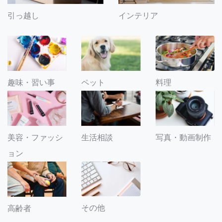
引っ越し
インテリア
趣味・習い事
ペット
料理
美容・ファッシ
生活相談
写真・動画制作
ョン
その他
高齢者