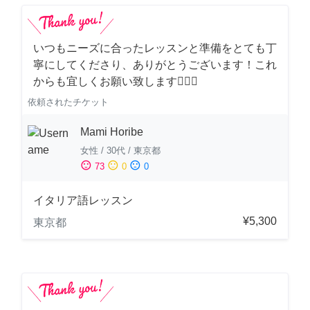
いつもニーズに合ったレッスンと準備をとても丁
寧にしてくださり、ありがとうございます！これ
からも宜しくお願い致します🙇‍♀️✨
依頼されたチケット
Mami Horibe
女性
/
30代
/
東京都
sentiment_satisfied
sentiment_neutral
sentiment_dissatisfied
73
0
0
イタリア語レッスン
¥5,300
東京都