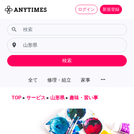
ログイン
新規登録
search
place
検索
more_horiz
全て
修理・組立
家事
TOP
▸
サービス
▸
山形県
▸
趣味・習い事