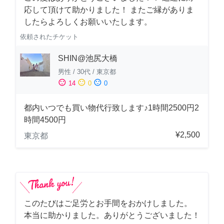
応して頂けて助かりました！ またご縁がありま
したらよろしくお願いいたします。
依頼されたチケット
SHIN@池尻大橋
男性
/
30代
/
東京都
sentiment_satisfied
sentiment_neutral
sentiment_dissatisfied
14
0
0
都内いつでも買い物代行致します♪1時間2500円2
時間4500円
¥2,500
東京都
このたびはご足労とお手間をおかけしました。
本当に助かりました。ありがとうございました！