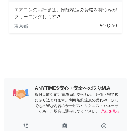
エアコンのお掃除は、掃除検定の資格を持つ私が
クリーニングします🎵
¥10,350
東京都
ANYTIMES安心・安全への取り組み
報酬は取引前に事務局に支払われ、評価・完了後
に振り込まれます。利用規約違反の恐れや、少し
でも不審な内容のサービスやリクエストやユーザ
ーがあった場合は通報してください。
詳細を見る
perm_phone_msg
assignment_ind
tag_faces