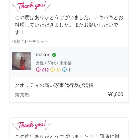
この度はありがとうございました。テキパキとお
料理していただきました。またお願いしたいで
す！
依頼されたチケット
makon
check_circle
女性
/
60代
/
東京都
sentiment_satisfied
sentiment_neutral
sentiment_dissatisfied
812
16
1
クオリティの高い家事代行及び清掃
¥6,000
東京都
この度はありがとうございました！！ 迅速に対