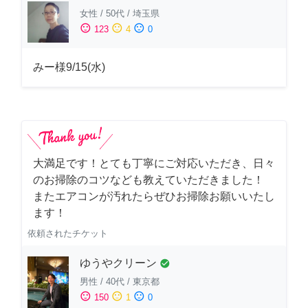
女性
/
50代
/
埼玉県
sentiment_satisfied
sentiment_neutral
sentiment_dissatisfied
123
4
0
みー様9/15(水)
大満足です！とても丁寧にご対応いただき、日々
のお掃除のコツなども教えていただきました！
またエアコンが汚れたらぜひお掃除お願いいたし
ます！
依頼されたチケット
ゆうやクリーン
check_circle
男性
/
40代
/
東京都
sentiment_satisfied
sentiment_neutral
sentiment_dissatisfied
150
1
0