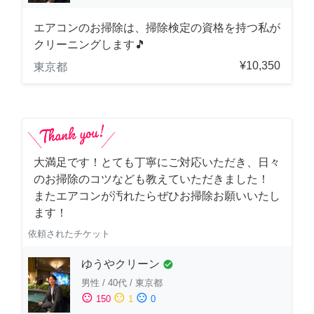
エアコンのお掃除は、掃除検定の資格を持つ私が
クリーニングします🎵
¥10,350
東京都
大満足です！とても丁寧にご対応いただき、日々
のお掃除のコツなども教えていただきました！
またエアコンが汚れたらぜひお掃除お願いいたし
ます！
依頼されたチケット
ゆうやクリーン
check_circle
男性
/
40代
/
東京都
sentiment_satisfied
sentiment_neutral
sentiment_dissatisfied
150
1
0