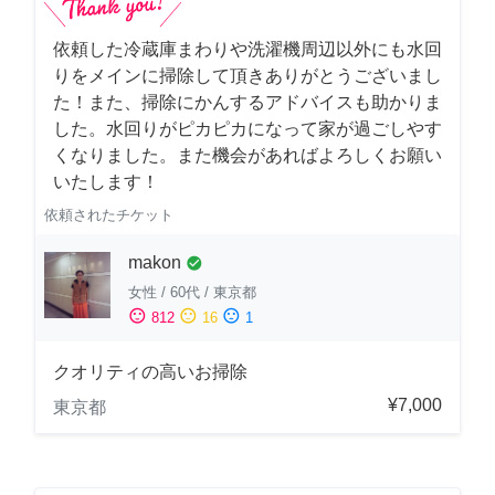
依頼した冷蔵庫まわりや洗濯機周辺以外にも水回
りをメインに掃除して頂きありがとうございまし
た！また、掃除にかんするアドバイスも助かりま
した。水回りがピカピカになって家が過ごしやす
くなりました。また機会があればよろしくお願い
いたします！
依頼されたチケット
makon
check_circle
女性
/
60代
/
東京都
sentiment_satisfied
sentiment_neutral
sentiment_dissatisfied
812
16
1
クオリティの高いお掃除
¥7,000
東京都