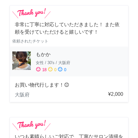
非常に丁寧に対応していただきました！ また依
頼を受けていただけると嬉しいです！
依頼されたチケット
もかか
女性
/
30's
/
大阪府
sentiment_satisfied
sentiment_neutral
sentiment_dissatisfied
18
0
0
お買い物代行します！😊
¥2,000
大阪府
いつも素晴らしいご対応で、丁寧なサロン清掃を