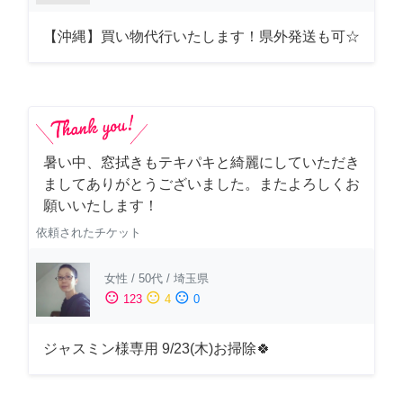
【沖縄】買い物代行いたします！県外発送も可☆
暑い中、窓拭きもテキパキと綺麗にしていただき
ましてありがとうございました。またよろしくお
願いいたします！
依頼されたチケット
女性
/
50代
/
埼玉県
sentiment_satisfied
sentiment_neutral
sentiment_dissatisfied
123
4
0
ジャスミン様専用 9/23(木)お掃除🍀