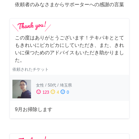
依頼者のみなさまからサポーターへの感謝の言葉
この度はありがとうございます！テキパキととて
もきれいにピカピカにしていただき、また、きれ
いに保つためのアドバイスもいただき助かりまし
た。
依頼されたチケット
女性
/
50代
/
埼玉県
sentiment_satisfied
sentiment_neutral
sentiment_dissatisfied
123
4
0
9月お掃除します