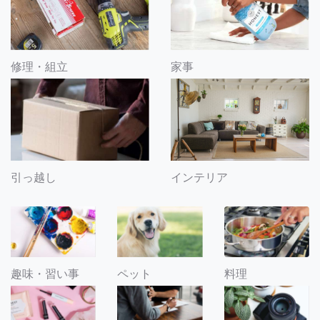
修理・組立
家事
引っ越し
インテリア
趣味・習い事
ペット
料理