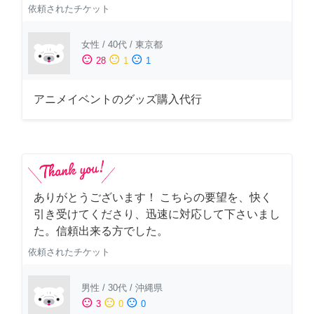
依頼されたチケット
女性
/
40代
/
東京都
sentiment_satisfied
sentiment_neutral
sentiment_dissatisfied
28
1
1
アニメイベントのグッズ購入代行
ありがとうございます！ こちらの要望を、快く
引き受けてくださり、迅速に対応して下さいまし
た。信頼出来る方でした。
依頼されたチケット
男性
/
30代
/
沖縄県
sentiment_satisfied
sentiment_neutral
sentiment_dissatisfied
3
0
0