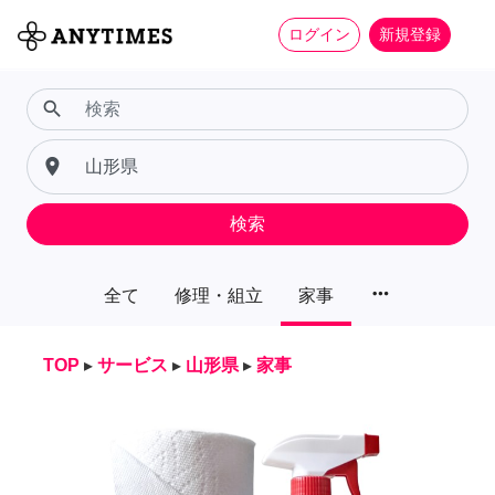
ログイン
新規登録
search
place
検索
more_horiz
全て
修理・組立
家事
TOP
▸
サービス
▸
山形県
▸
家事