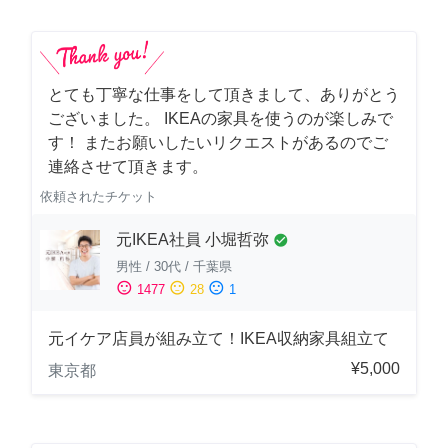
とても丁寧な仕事をして頂きまして、ありがとう
ございました。 IKEAの家具を使うのが楽しみで
す！ またお願いしたいリクエストがあるのでご
連絡させて頂きます。
依頼されたチケット
元IKEA社員 小堀哲弥
check_circle
男性
/
30代
/
千葉県
sentiment_satisfied
sentiment_neutral
sentiment_dissatisfied
1477
28
1
元イケア店員が組み立て！IKEA収納家具組立て
¥5,000
東京都