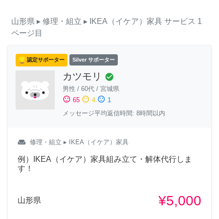
山形県
▸ 修理・組立
▸ IKEA（イケア）家具
サービス
1
ページ目
認定サポーター
Silver サポーター
カツモリ
check_circle
男性
/
60代
/
宮城県
sentiment_satisfied
sentiment_neutral
sentiment_dissatisfied
65
4
1
メッセージ平均返信時間: 8時間以内
weekend
修理・組立
▸ IKEA（イケア）家具
例）IKEA（イケア）家具組み立て・解体代行しま
す！
¥5,000
山形県