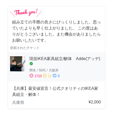
組み立ての手際の良さにびっくりしました。思っ
ていたよりも早く仕上がりました。 この度はあ
りがとうございました。また機会がありましたら
お願いしたいです。
依頼されたチケット
現役IKEA家具組立/解体 Adde(アッデ)
check_circle
男性
/
50代
/
大阪府
sentiment_satisfied
sentiment_neutral
sentiment_dissatisfied
1710
11
0
【兵庫】最安値宣言！公式クオリティのIKEA家
具組立・解体！
¥2,000
兵庫県