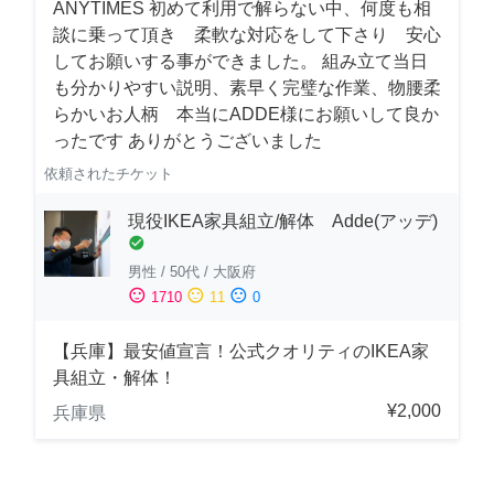
ANYTIMES 初めて利用で解らない中、何度も相
談に乗って頂き 柔軟な対応をして下さり 安心
してお願いする事ができました。 組み立て当日
も分かりやすい説明、素早く完璧な作業、物腰柔
らかいお人柄 本当にADDE様にお願いして良か
ったです ありがとうございました
依頼されたチケット
現役IKEA家具組立/解体 Adde(アッデ)
check_circle
男性
/
50代
/
大阪府
sentiment_satisfied
sentiment_neutral
sentiment_dissatisfied
1710
11
0
【兵庫】最安値宣言！公式クオリティのIKEA家
具組立・解体！
¥2,000
兵庫県