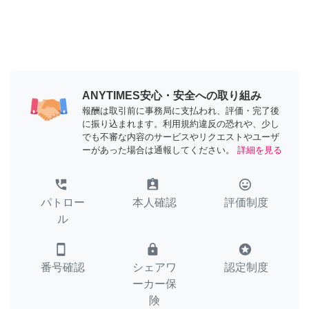
ANYTIMES安心・安全への取り組み
報酬は取引前に事務局に支払われ、評価・完了後
に振り込まれます。利用規約違反の恐れや、少し
でも不審な内容のサービスやリクエストやユーザ
ーがあった場合は通報してください。
詳細を見る
perm_phone_msg
assignment_ind
tag_faces
パトロー
本人確認
評価制度
ル
smartphone
lock
stars
番号確認
シェアワ
認定制度
ーカー保
険