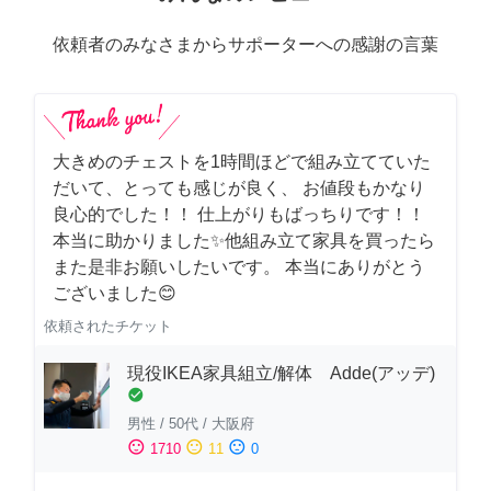
依頼者のみなさまからサポーターへの感謝の言葉
大きめのチェストを1時間ほどで組み立てていた
だいて、とっても感じが良く、 お値段もかなり
良心的でした！！ 仕上がりもばっちりです！！
本当に助かりました✨他組み立て家具を買ったら
また是非お願いしたいです。 本当にありがとう
ございました😊
依頼されたチケット
現役IKEA家具組立/解体 Adde(アッデ)
check_circle
男性
/
50代
/
大阪府
sentiment_satisfied
sentiment_neutral
sentiment_dissatisfied
1710
11
0