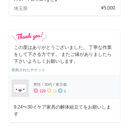
¥5,000
埼玉県
この度はありがとうございました。 丁寧な作業
をして下さる方です。 またご縁がありましたら
下さいよろしくお願いします。
依頼されたチケット
男性
/
30代
/
東京都
sentiment_satisfied
sentiment_neutral
sentiment_dissatisfied
129
11
1
9.24〜30イケア家具の解体組立てをお願いしま
す