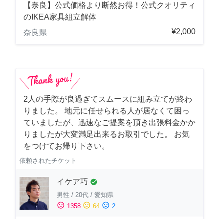
【奈良】公式価格より断然お得！公式クオリティ
のIKEA家具組立解体
¥2,000
奈良県
2人の手際が良過ぎてスムースに組み立てが終わ
りました。 地元に任せられる人が居なくて困っ
ていましたが、迅速なご提案を頂き出張料金かか
りましたが大変満足出来るお取引でした。 お気
をつけてお帰り下さい。
依頼されたチケット
イケア巧
check_circle
男性
/
20代
/
愛知県
sentiment_satisfied
sentiment_neutral
sentiment_dissatisfied
1358
64
2