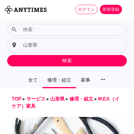
ログイン
新規登録
search
place
検索
more_horiz
全て
修理・組立
家事
TOP
▸
サービス
▸
山形県
▸
修理・組立
▸
IKEA（イ
ケア）家具