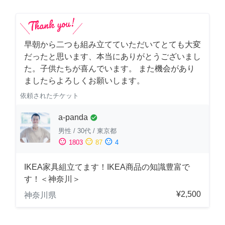
早朝から二つも組み立てていただいてとても大変
だったと思います、本当にありがとうございまし
た。子供たちが喜んでいます。 また機会があり
ましたらよろしくお願いします。
依頼されたチケット
a-panda
check_circle
男性
/
30代
/
東京都
sentiment_satisfied
sentiment_neutral
sentiment_dissatisfied
1803
87
4
IKEA家具組立てます！IKEA商品の知識豊富で
す！＜神奈川＞
¥2,500
神奈川県