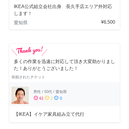
IKEA公式組立会社出身 長久手店エリア外対応
します！
¥6,500
愛知県
多くの作業を迅速に対応して頂き大変助かりまし
た！ありがとうございました！
依頼されたチケット
男性
/
50代
/
愛知県
sentiment_satisfied
sentiment_neutral
sentiment_dissatisfied
61
2
0
【IKEA】イケア家具組み立て代行