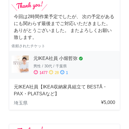
今回は2時間作業予定でしたが、 次の予定がある
にも関わらず最後までご対応いただきました。
ありがとうございました。 またよろしくお願い
致します。
依頼されたチケット
元IKEA社員 小堀哲弥
check_circle
男性
/
30代
/
千葉県
sentiment_satisfied
sentiment_neutral
sentiment_dissatisfied
1477
28
1
元IKEA社員【IKEA収納家具組立て BESTÅ・
PAX・PLATSAなど】
¥5,000
埼玉県