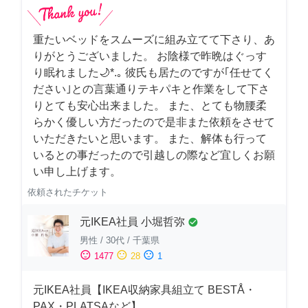
重たいベッドをスムーズに組み立てて下さり、あ
りがとうございました。 お陰様で昨晩はぐっす
り眠れました🌙*.｡ 彼氏も居たのですが｢任せてく
ださい｣との言葉通りテキパキと作業をして下さ
りとても安心出来ました。 また、とても物腰柔
らかく優しい方だったので是非また依頼をさせて
いただきたいと思います。 また、解体も行って
いるとの事だったので引越しの際など宜しくお願
い申し上げます。
依頼されたチケット
元IKEA社員 小堀哲弥
check_circle
男性
/
30代
/
千葉県
sentiment_satisfied
sentiment_neutral
sentiment_dissatisfied
1477
28
1
元IKEA社員【IKEA収納家具組立て BESTÅ・
PAX・PLATSAなど】