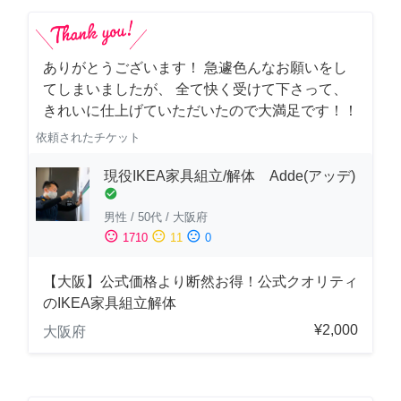
ありがとうございます！ 急遽色んなお願いをし
てしまいましたが、 全て快く受けて下さって、
きれいに仕上げていただいたので大満足です！！
依頼されたチケット
現役IKEA家具組立/解体 Adde(アッデ)
check_circle
男性
/
50代
/
大阪府
sentiment_satisfied
sentiment_neutral
sentiment_dissatisfied
1710
11
0
【大阪】公式価格より断然お得！公式クオリティ
のIKEA家具組立解体
¥2,000
大阪府