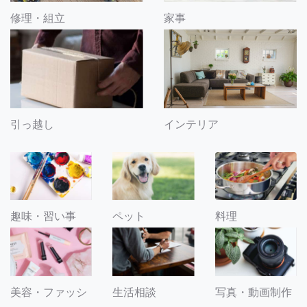
修理・組立
家事
引っ越し
インテリア
趣味・習い事
ペット
料理
美容・ファッシ
生活相談
写真・動画制作