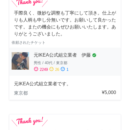
手際良く、微妙な調整も丁寧にして頂き。仕上が
りも人柄も申し分無いです。お願いして良かった
です。またの機会にもぜひお願いいたします。あ
りがとうございました。
依頼されたチケット
元IKEA公式組立業者 伊藤
check_circle
男性
/
40代
/
東京都
sentiment_satisfied
sentiment_neutral
sentiment_dissatisfied
2249
26
1
元IKEA公式組立業者です。
¥5,000
東京都