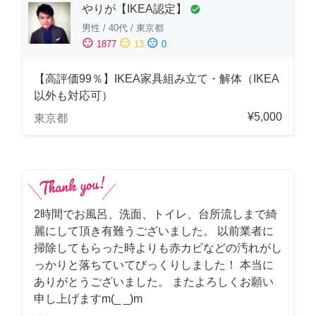
やりが【IKEA認定】
check_circle
男性
/
40代
/
東京都
sentiment_satisfied
sentiment_neutral
sentiment_dissatisfied
1877
13
0
【高評価99％】IKEA家具組み立て・解体（IKEA
以外も対応可）
¥5,000
東京都
2時間でお風呂、洗面、トイレ、台所流しまで綺
麗にして頂き有難うございました。 以前業者に
掃除してもらった時よりも赤カビなどの汚れがし
っかりと落ちていてびっくりしました！ 本当に
ありがとうございました。 またよろしくお願い
申し上げますm(_ _)m