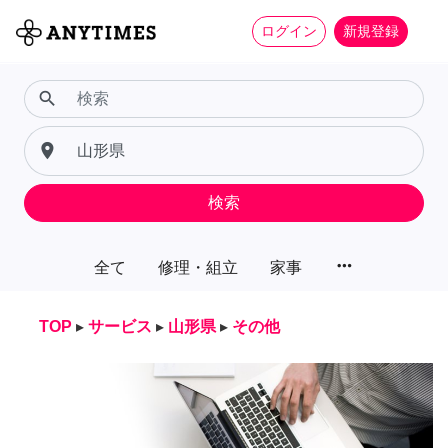
ログイン
新規登録
search
place
検索
more_horiz
全て
修理・組立
家事
TOP
▸
サービス
▸
山形県
▸
その他