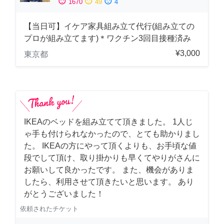
sentiment_satisfied
sentiment_neutral
sentiment_dissatisfied
1670
49
4
【当日可】イケア家具組み立て代行(組み立ての
プロが組み立てます)＊ワクチン3回目接種済み
¥3,000
東京都
IKEAのベッドを組み立てて頂きました。 1人じ
ゃ手も付けられなかったので、とても助かりまし
た。 IKEAの方にやって頂くよりも、お手頃な値
段でして頂け、取り掛かりも早くてやりがさんに
お願いして良かったです。 また、機会がありま
したら、利用させて頂きたいと思います。 あり
がとうございました！
依頼されたチケット