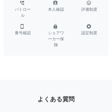
perm_phone_msg
assignment_ind
tag_faces
パトロー
本人確認
評価制度
ル
smartphone
lock
stars
番号確認
シェアワ
認定制度
ーカー保
険
よくある質問