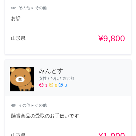
attachment
その他
▸ その他
お話
¥9,800
山形県
みんとす
女性
/
40代
/
東京都
sentiment_satisfied
sentiment_neutral
sentiment_dissatisfied
1
0
0
attachment
その他
▸ その他
懸賞商品の受取のお手伝いです
¥1,000
山形県