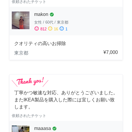
依頼されたチケット
makon
check_circle
女性
/
60代
/
東京都
sentiment_satisfied
sentiment_neutral
sentiment_dissatisfied
812
16
1
クオリティの高いお掃除
¥7,000
東京都
丁寧かつ敏速な対応、ありがとうございました。
またIKEA製品を購入した際には宜しくお願い致
します。
依頼されたチケット
maaasa
check_circle