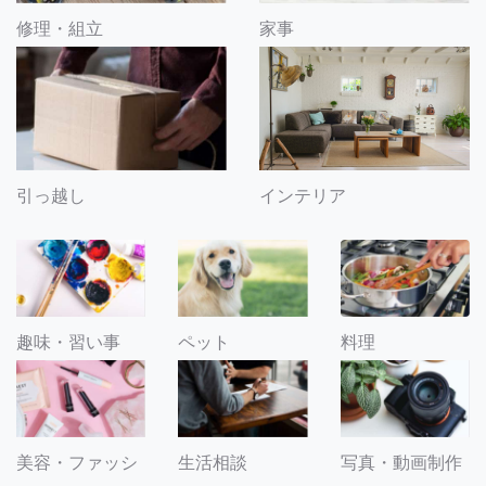
修理・組立
家事
引っ越し
インテリア
趣味・習い事
ペット
料理
美容・ファッシ
生活相談
写真・動画制作