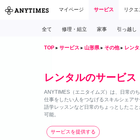
マイページ
サービス
リクエ
全て
修理・組立
家事
引っ越し
TOP
▸
サービス
▸
山形県
▸
その他
▸
レンタ
レンタルのサービス
ANYTIMES（エニタイムズ）は、日常
仕事をしたい人をつなげるスキルシェアサ
語学レッスンなど日常のちょっとしたことか
可能。
サービスを提供する