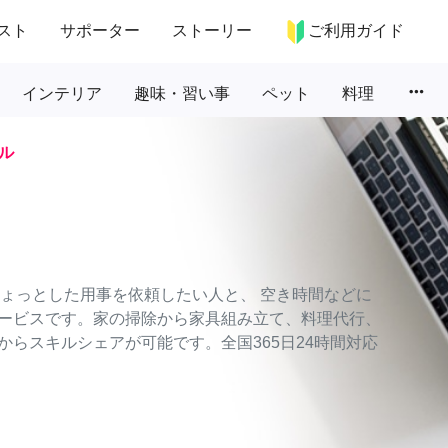
スト
サポーター
ストーリー
ご利用ガイド
more_horiz
インテリア
趣味・習い事
ペット
料理
ル
のちょっとした用事を依頼したい人と、 空き時間などに
ービスです。家の掃除から家具組み立て、料理代行、
らスキルシェアが可能です。全国365日24時間対応