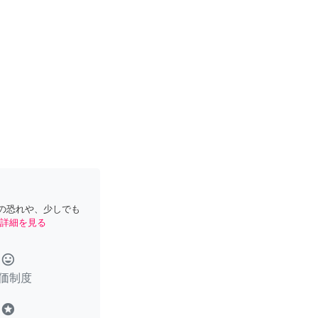
の恐れや、少しでも
詳細を見る
tag_faces
価制度
stars