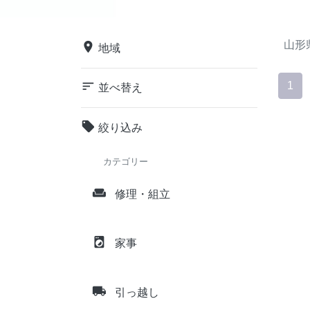
山形
place
地域
sort
1
並べ替え
local_offer
絞り込み
カテゴリー
weekend
修理・組立
local_laundry_service
家事
local_shipping
引っ越し