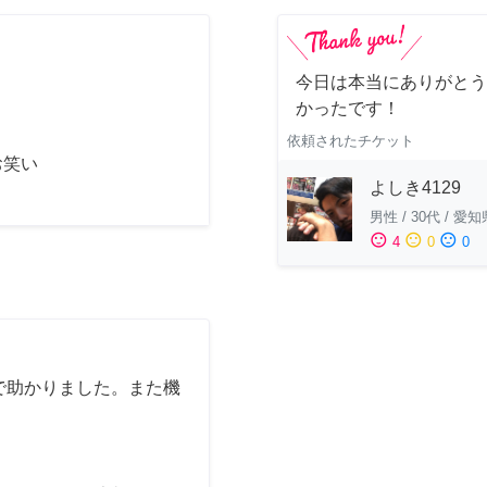
今日は本当にありがとう
かったです！
依頼されたチケット
お笑い
よしき4129
男性
/
30代
/
愛知
sentiment_satisfied
sentiment_neutral
sentiment_dissatisfied
4
0
0
で助かりました。また機