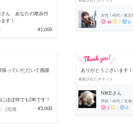
依頼されたチケット
屋さん あなたの散歩付
女性
/
40代
/
東京
います！
sentiment_satisfied
sentiment_neutral
sentiment_dissatisfied
44
1
0
¥1,000
府
頑張っていただいて感謝
ありがとうございます！
！
依頼されたチケット
NIKEさん
的にほぼ何でもOKです！
男性
/
40代
/
北海
sentiment_satisfied
sentiment_neutral
sentiment_dissatisfied
2
1
0
¥3,000
 (北海