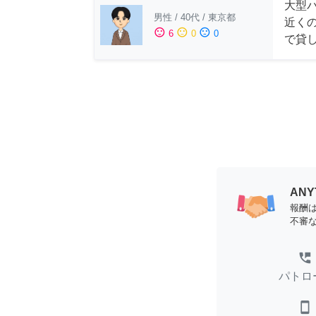
大型
男性
/
40代
/
東京都
近く
sentiment_satisfied
sentiment_neutral
sentiment_dissatisfied
6
0
0
で貸
AN
報酬
不審
perm_phone_msg
パトロ
smartphone