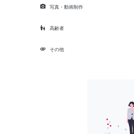
camera_alt
写真・動画制作
escalator_warning
高齢者
attachment
その他