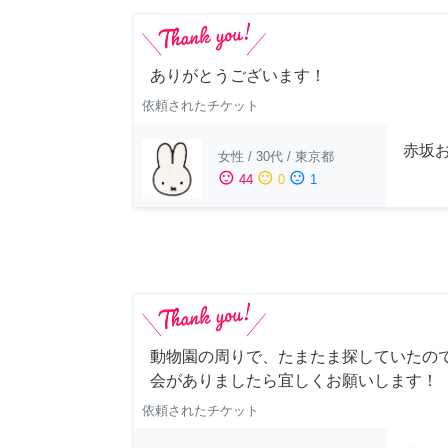
ありがとうございます！
依頼されたチケット
赤坂
女性
/
30代
/
東京都
sentiment_satisfied
sentiment_neutral
sentiment_dissatisfied
44
0
1
動物園の周りで、たまたま探していたの
会がありましたら宜しくお願いします！
依頼されたチケット