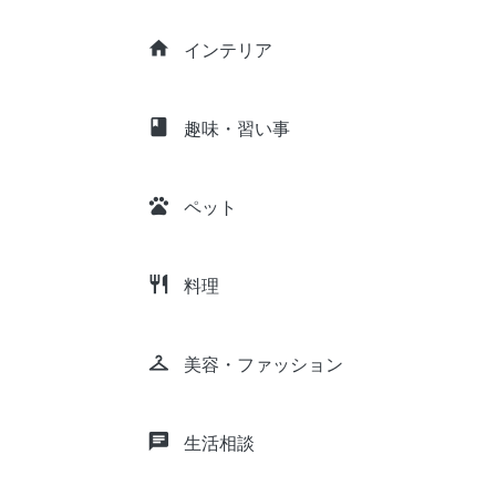
home
インテリア
class
趣味・習い事
pets
ペット
restaurant
料理
checkroom
美容・ファッション
chat
生活相談