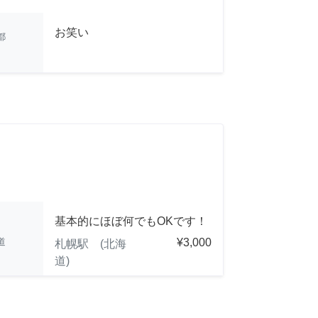
お笑い
都
基本的にほぼ何でもOKです！
道
¥3,000
札幌駅 (北海
道)