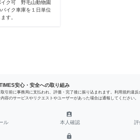
バイク可 野毛山動物園
のバイク車庫を１日単位
します。
YTIMES安心・安全への取り組み
は取引前に事務局に支払われ、評価・完了後に振り込まれます。利用規約違反
な内容のサービスやリクエストやユーザーがあった場合は通報してください。
assignment_ind
ール
本人確認
評
lock