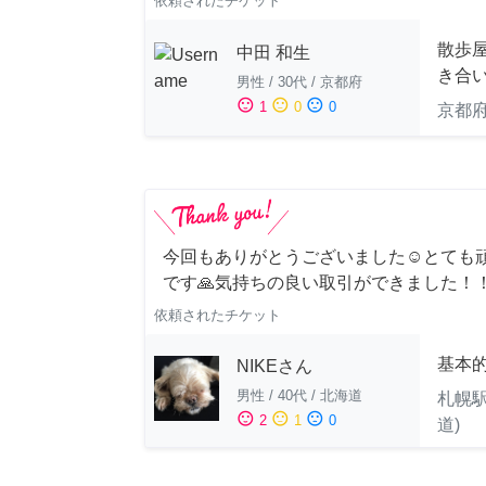
依頼されたチケット
散歩
中田 和生
き合
男性
/
30代
/
京都府
sentiment_satisfied
sentiment_neutral
sentiment_dissatisfied
1
0
0
京都
今回もありがとうございました☺️とても
です🙏気持ちの良い取引ができました！
依頼されたチケット
基本
NIKEさん
男性
/
40代
/
北海道
札幌駅
sentiment_satisfied
sentiment_neutral
sentiment_dissatisfied
2
1
0
道)