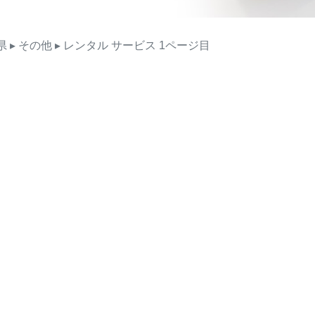
県
▸ その他
▸ レンタル
サービス
1ページ目