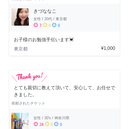
きづななこ
女性
/
20代
/
東京都
sentiment_satisfied
sentiment_neutral
sentiment_dissatisfied
7
0
0
お子様のお勉強手伝います💓
¥1,000
東京都
とても親切に教えて頂いて、安心して、お任せで
きました。
依頼されたチケット
女性
/
30's
/
神奈川県
sentiment_satisfied
sentiment_neutral
sentiment_dissatisfied
24
0
0