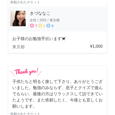
依頼されたチケット
きづななこ
女性
/
20代
/
東京都
sentiment_satisfied
sentiment_neutral
sentiment_dissatisfied
7
0
0
お子様のお勉強手伝います💓
¥1,000
東京都
子供たちと明るく接して下さり、ありがとうござ
いました。勉強のみならず、息子とクイズで遊ん
でもらい、最後の方はリラックスして話できてい
たようです。また依頼したく、今後とも宜しくお
願いします。
依頼されたチケット