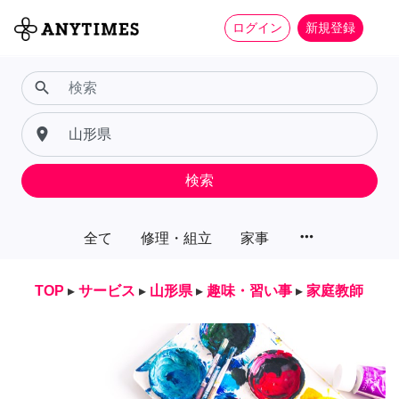
ログイン
新規登録
search
place
検索
more_horiz
全て
修理・組立
家事
TOP
▸
サービス
▸
山形県
▸
趣味・習い事
▸
家庭教師