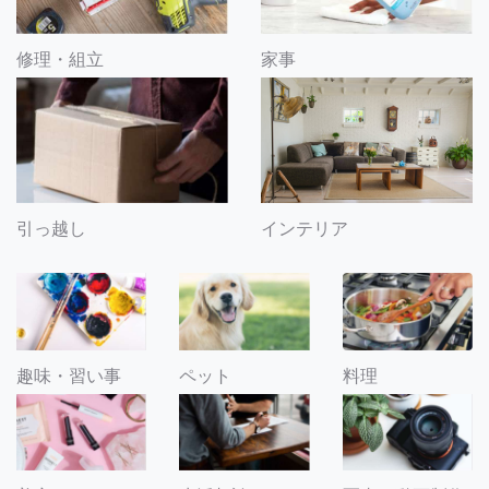
修理・組立
家事
引っ越し
インテリア
趣味・習い事
ペット
料理