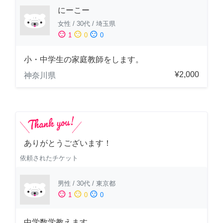
にーこー
女性
/
30代
/
埼玉県
sentiment_satisfied
sentiment_neutral
sentiment_dissatisfied
1
0
0
小・中学生の家庭教師をします。
¥2,000
神奈川県
ありがとうございます！
依頼されたチケット
男性
/
30代
/
東京都
sentiment_satisfied
sentiment_neutral
sentiment_dissatisfied
1
0
0
中学数学教えます。