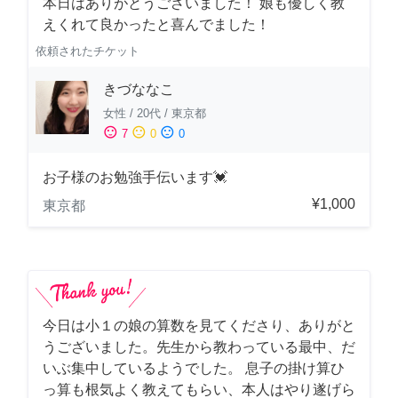
本日はありがとうございました！ 娘も優しく教
えくれて良かったと喜んでました！
依頼されたチケット
きづななこ
女性
/
20代
/
東京都
sentiment_satisfied
sentiment_neutral
sentiment_dissatisfied
7
0
0
お子様のお勉強手伝います💓
¥1,000
東京都
今日は小１の娘の算数を見てくださり、ありがと
うございました。先生から教わっている最中、だ
いぶ集中しているようでした。 息子の掛け算ひ
っ算も根気よく教えてもらい、本人はやり遂げら