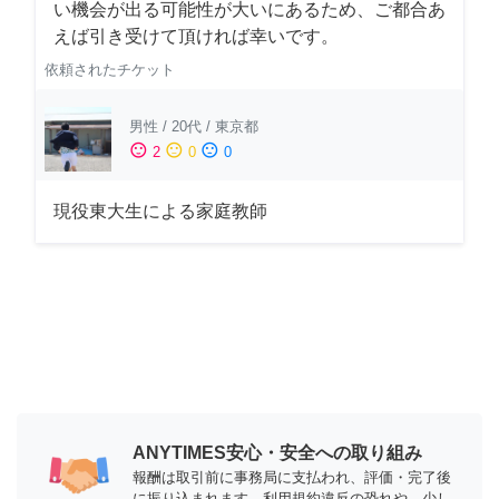
い機会が出る可能性が大いにあるため、ご都合あ
えば引き受けて頂ければ幸いです。
依頼されたチケット
男性
/
20代
/
東京都
sentiment_satisfied
sentiment_neutral
sentiment_dissatisfied
2
0
0
現役東大生による家庭教師
ANYTIMES安心・安全への取り組み
報酬は取引前に事務局に支払われ、評価・完了後
に振り込まれます。利用規約違反の恐れや、少し