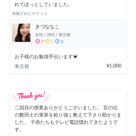
れてほっとしていました。
依頼されたチケット
きづななこ
女性
/
20代
/
東京都
sentiment_satisfied
sentiment_neutral
sentiment_dissatisfied
7
0
0
お子様のお勉強手伝います💓
¥1,000
東京都
二回目の授業ありがとうございました。 百の位
の数同士の筆算を粘り強く教えて下さり助かりま
した。 子供たちもテレビ電話慣れてきたようで
す。