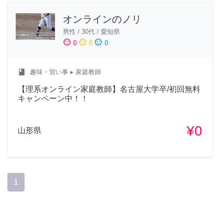
オンラインのノリ
男性
/
30代
/
愛知県
sentiment_satisfied
sentiment_neutral
sentiment_dissatisfied
0
0
0
class
趣味・習い事
▸ 家庭教師
【理系オンライン家庭教師】名古屋大学卒/初回無料
キャンペーン中！！
¥0
山形県
1