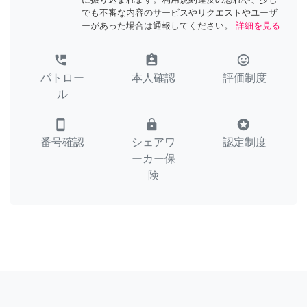
でも不審な内容のサービスやリクエストやユーザ
ーがあった場合は通報してください。
詳細を見る
perm_phone_msg
assignment_ind
tag_faces
パトロー
本人確認
評価制度
ル
smartphone
lock
stars
番号確認
シェアワ
認定制度
ーカー保
険