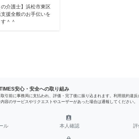
ロの介護士】浜松市東区
活支援全般のお手伝いを
ます＾＾
YTIMES安心・安全への取り組み
は取引前に事務局に支払われ、評価・完了後に振り込まれます。利用規約違反
な内容のサービスやリクエストやユーザーがあった場合は通報してください。
assignment_ind
ール
本人確認
評