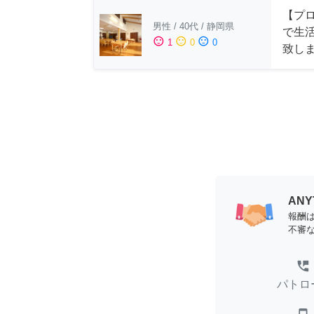
【プ
男性
/
40代
/
静岡県
で生
sentiment_satisfied
sentiment_neutral
sentiment_dissatisfied
1
0
0
致し
AN
報酬
不審
perm_phone_msg
パトロ