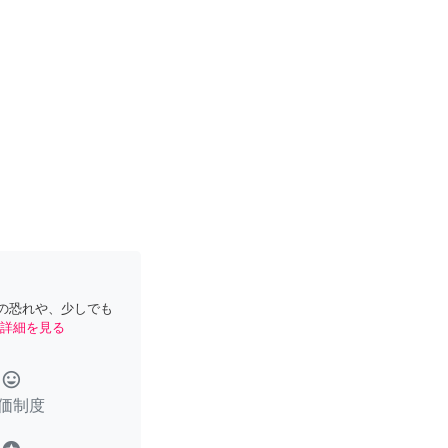
の恐れや、少しでも
詳細を見る
tag_faces
価制度