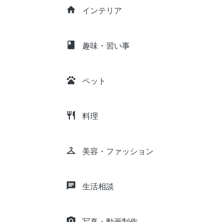
home
インテリア
class
趣味・習い事
pets
ペット
restaurant
料理
checkroom
美容・ファッション
chat
生活相談
camera_alt
写真・動画制作