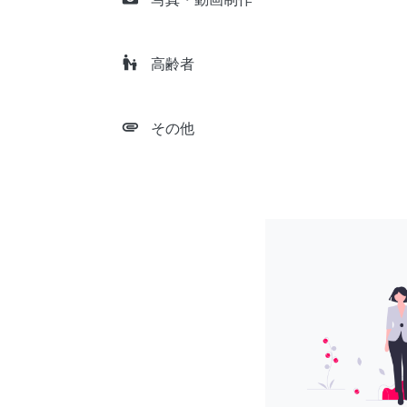
escalator_warning
高齢者
attachment
その他