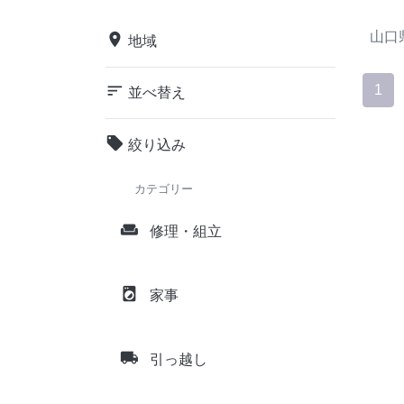
山口
place
地域
sort
1
並べ替え
local_offer
絞り込み
カテゴリー
weekend
修理・組立
local_laundry_service
家事
local_shipping
引っ越し