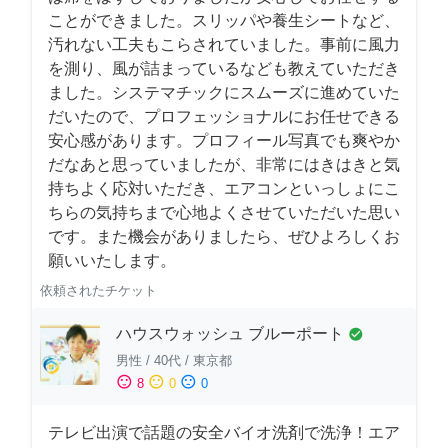
ことができました。スリッパや養生シートなど、
汚れない工夫もこらされていました。事前に風力
を測り、風が詰まっているなども教えていただき
ました。システマチックにスムーズに進めていた
だいたので、プロフェッショナルにお任せできる
安心感があります。プロフィール写真でも爽やか
だなあと思っていましたが、非常にはきはきと気
持ちよく応対いただき、エアコンといっしょにこ
ちらの気持ちまで心地よくさせていただいた思い
です。また機会がありましたら、ぜひよろしくお
願いいたします。
依頼されたチケット
ハウスウォッシュ ブルーポート
check_circle
男性
/
40代
/
東京都
sentiment_satisfied
sentiment_neutral
sentiment_dissatisfied
8
0
0
テレビ出演で話題の安全バイオ洗剤で洗浄！エア