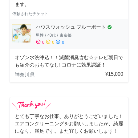
ます。
依頼されたチケット
ハウスウォッシュ ブルーポート
check_circle
男性
/
40代
/
東京都
sentiment_satisfied
sentiment_neutral
sentiment_dissatisfied
8
0
0
オゾン水洗浄込！！滅菌消臭含む☆テレビ朝日で
も紹介のおもてなし‼コロナに効果認証！
¥15,000
神奈川県
とても丁寧なお仕事、ありがとうございました！
エアコンクリーニングをお願いしましたが、綺麗
になり、満足です。また宜しくお願いします！