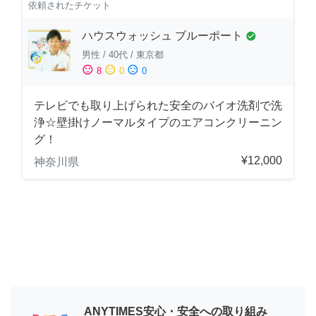
依頼されたチケット
ハウスウォッシュ ブルーポート
check_circle
男性
/
40代
/
東京都
sentiment_satisfied
sentiment_neutral
sentiment_dissatisfied
8
0
0
テレビでも取り上げられた安全のバイオ洗剤で洗
浄☆壁掛けノーマルタイプのエアコンクリーニン
グ！
¥12,000
神奈川県
ANYTIMES安心・安全への取り組み