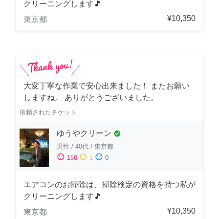
クリーニングします🎵
¥10,350
東京都
大変丁寧な作業で安心出来ました！ またお願い
しますね。 ありがとうございました。
依頼されたチケット
ゆうやクリーン
check_circle
男性
/
40代
/
東京都
sentiment_satisfied
sentiment_neutral
sentiment_dissatisfied
150
1
0
エアコンのお掃除は、掃除検定の資格を持つ私が
クリーニングします🎵
¥10,350
東京都