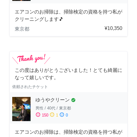
エアコンのお掃除は、掃除検定の資格を持つ私が
クリーニングします🎵
¥10,350
東京都
この度はありがとうございました！とても綺麗に
なって嬉しいです。
依頼されたチケット
ゆうやクリーン
check_circle
男性
/
40代
/
東京都
sentiment_satisfied
sentiment_neutral
sentiment_dissatisfied
150
1
0
エアコンのお掃除は、掃除検定の資格を持つ私が