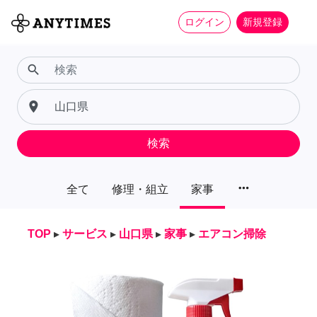
ログイン
新規登録
search
place
検索
more_horiz
全て
修理・組立
家事
TOP
▸
サービス
▸
山口県
▸
家事
▸
エアコン掃除