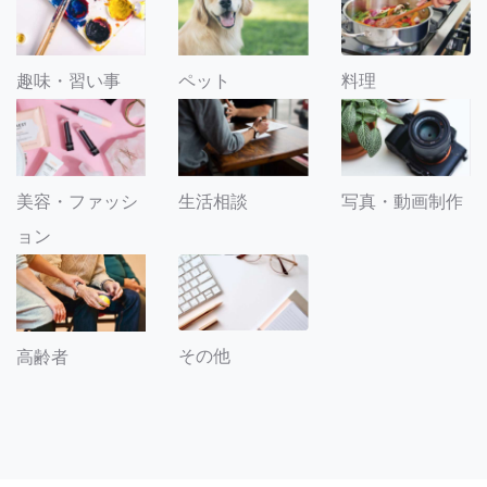
趣味・習い事
ペット
料理
美容・ファッシ
生活相談
写真・動画制作
ョン
その他
高齢者