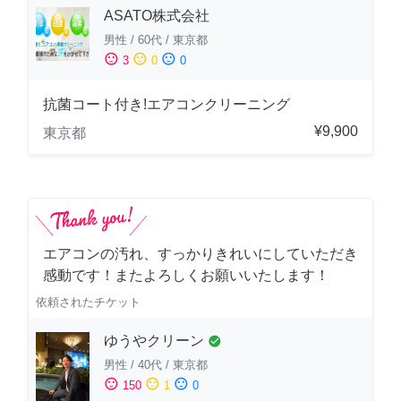
ASATO株式会社
男性
/
60代
/
東京都
sentiment_satisfied
sentiment_neutral
sentiment_dissatisfied
3
0
0
抗菌コート付き!エアコンクリーニング
¥9,900
東京都
エアコンの汚れ、すっかりきれいにしていただき
感動です！またよろしくお願いいたします！
依頼されたチケット
ゆうやクリーン
check_circle
男性
/
40代
/
東京都
sentiment_satisfied
sentiment_neutral
sentiment_dissatisfied
150
1
0