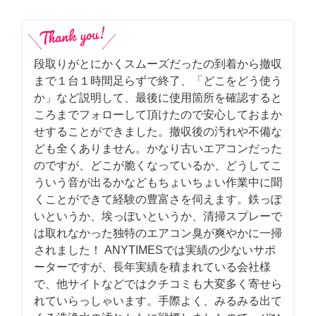
段取りがとにかくスムーズだったの到着から撤収
まで１台１時間足らずで終了、「どこをどう使う
か」など説明して、最後に使用箇所を確認すると
ころまでフォローして頂けたので安心しておまか
せすることができました。撤収後の汚れや不備な
ども全くありません。かなり古いエアコンだった
のですが、どこが脆くなっているか、どうしてこ
ういう音が出るかなどもちょいちょい作業中に聞
くことができて経験の豊富さを伺えます。鉄っぽ
いというか、埃っぽいというか、清掃スプレーで
は取れなかった独特のエアコン臭が爽やかに一掃
されました！ ANYTIMESでは実績の少ないサポ
ーターですが、長年実績を積まれている会社様
で、他サイトなどではクチコミも大変多く寄せら
れていらっしゃいます。手際よく、みるみる出て