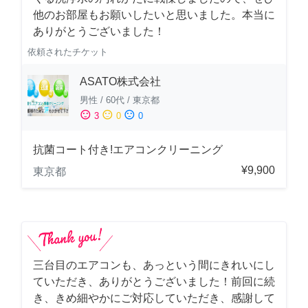
他のお部屋もお願いしたいと思いました。本当に
ありがとうございました！
依頼されたチケット
ASATO株式会社
男性
/
60代
/
東京都
sentiment_satisfied
sentiment_neutral
sentiment_dissatisfied
3
0
0
抗菌コート付き!エアコンクリーニング
¥9,900
東京都
三台目のエアコンも、あっという間にきれいにし
ていただき、ありがとうございました！前回に続
き、きめ細やかにご対応していただき、感謝して