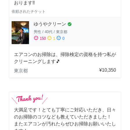
おります‼️
依頼されたチケット
ゆうやクリーン
check_circle
男性
/
40代
/
東京都
sentiment_satisfied
sentiment_neutral
sentiment_dissatisfied
150
1
0
エアコンのお掃除は、掃除検定の資格を持つ私が
クリーニングします🎵
¥10,350
東京都
大満足です！とても丁寧にご対応いただき、日々
のお掃除のコツなども教えていただきました！
またエアコンが汚れたらぜひお掃除お願いいたし