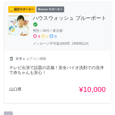
認定サポーター
Bronze サポーター
ハウスウォッシュ ブルーポート
check_circle
男性
/
40代
/
東京都
sentiment_satisfied
sentiment_neutral
sentiment_dissatisfied
8
0
0
メッセージ平均返信時間: 24時間以内
local_laundry_service
家事
▸ エアコン掃除
テレビ出演で話題の店舗！安全バイオ洗剤での洗浄
で赤ちゃんも安心！
¥10,000
山口県