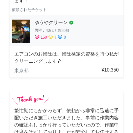
ます！
依頼されたチケット
ゆうやクリーン
check_circle
男性
/
40代
/
東京都
sentiment_satisfied
sentiment_neutral
sentiment_dissatisfied
150
1
0
エアコンのお掃除は、掃除検定の資格を持つ私が
クリーニングします🎵
¥10,350
東京都
繁忙期にもかかわらず、依頼から非常に迅速に手
配いただき施工いただきました。事前に作業内容
の確認もしっかり行っていただいたので、作業中
は席をはずしておりましたが安心してお任せする