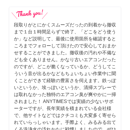
段取りがとにかくスムーズだったの到着から撤収
まで１台１時間足らずで終了、「どこをどう使う
か」など説明して、最後に使用箇所を確認すると
ころまでフォローして頂けたので安心しておまか
せすることができました。撤収後の汚れや不備な
ども全くありません。かなり古いエアコンだった
のですが、どこが脆くなっているか、どうしてこ
ういう音が出るかなどもちょいちょい作業中に聞
くことができて経験の豊富さを伺えます。鉄っぽ
いというか、埃っぽいというか、清掃スプレーで
は取れなかった独特のエアコン臭が爽やかに一掃
されました！ ANYTIMESでは実績の少ないサポ
ーターですが、長年実績を積まれている会社様
で、他サイトなどではクチコミも大変多く寄せら
れていらっしゃいます。手際よく、みるみる出て
くる洗浄水の汚れかたに戦慄しましたので、ぜひ