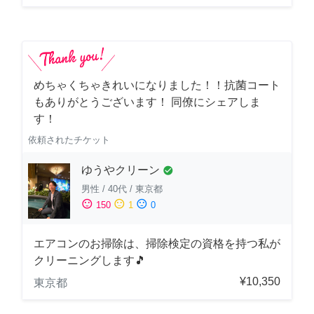
めちゃくちゃきれいになりました！！抗菌コート
もありがとうございます！ 同僚にシェアしま
す！
依頼されたチケット
ゆうやクリーン
check_circle
男性
/
40代
/
東京都
sentiment_satisfied
sentiment_neutral
sentiment_dissatisfied
150
1
0
エアコンのお掃除は、掃除検定の資格を持つ私が
クリーニングします🎵
¥10,350
東京都