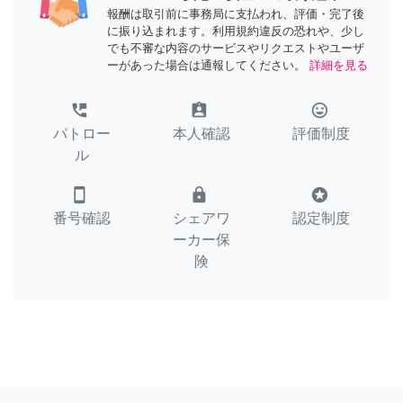
報酬は取引前に事務局に支払われ、評価・完了後
に振り込まれます。利用規約違反の恐れや、少し
でも不審な内容のサービスやリクエストやユーザ
ーがあった場合は通報してください。
詳細を見る
perm_phone_msg
assignment_ind
tag_faces
パトロー
本人確認
評価制度
ル
smartphone
lock
stars
番号確認
シェアワ
認定制度
ーカー保
険