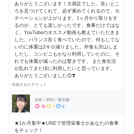
ありがとうございます！大満足でした。良いとこ
ろを見つけてくれて、必ず褒めてくれるので、モ
チベーションが上がります。1ヶ月やり取りをす
るのが、とても楽しかったです。食事だけではな
く、YouTubeのオススメ動画も教えていただきま
した。バランス良く食べていたので、何もしてな
いのに体重は2キロ減りました。外食も沢山しま
したし、コンビニもかなり利用していたのに、そ
れでも体重が減ったのは驚きです。 また食生活
が乱れてきた頃に利用したいと思っています。
ありがとうございました😊❣️
依頼されたチケット
女性
/
40代
/
東京都
sentiment_satisfied
sentiment_neutral
sentiment_dissatisfied
76
3
0
★1か月集中★LINEで管理栄養士があなたの食事
をチェック！