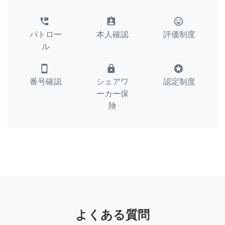
perm_phone_msg
assignment_ind
tag_faces
パトロー
本人確認
評価制度
ル
smartphone
lock
stars
番号確認
シェアワ
認定制度
ーカー保
険
よくある質問