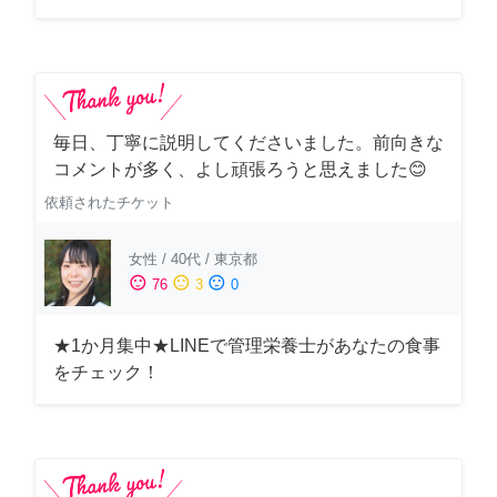
毎日、丁寧に説明してくださいました。前向きな
コメントが多く、よし頑張ろうと思えました😊
依頼されたチケット
女性
/
40代
/
東京都
sentiment_satisfied
sentiment_neutral
sentiment_dissatisfied
76
3
0
★1か月集中★LINEで管理栄養士があなたの食事
をチェック！