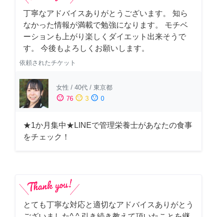
丁寧なアドバイスありがとうございます。 知ら
なかった情報が満載で勉強になります。 モチベ
ーションも上がり楽しくダイエット出来そうで
す。 今後もよろしくお願いします。
依頼されたチケット
女性
/
40代
/
東京都
sentiment_satisfied
sentiment_neutral
sentiment_dissatisfied
76
3
0
★1か月集中★LINEで管理栄養士があなたの食事
をチェック！
とても丁寧な対応と適切なアドバイスありがとう
ございました^ ^ 引き続き教えて頂いたことを継