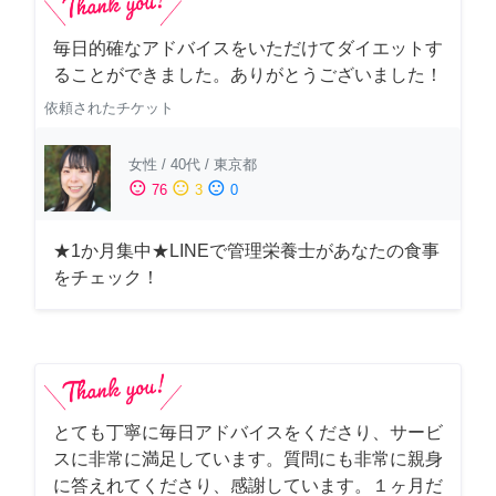
毎日的確なアドバイスをいただけてダイエットす
ることができました。ありがとうございました！
依頼されたチケット
女性
/
40代
/
東京都
sentiment_satisfied
sentiment_neutral
sentiment_dissatisfied
76
3
0
★1か月集中★LINEで管理栄養士があなたの食事
をチェック！
とても丁寧に毎日アドバイスをくださり、サービ
スに非常に満足しています。質問にも非常に親身
に答えれてくださり、感謝しています。１ヶ月だ