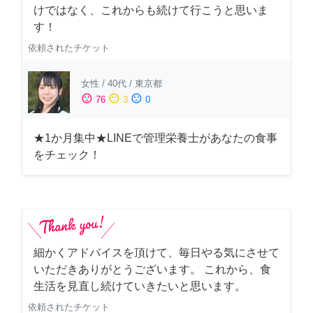
けではなく、これからも続けて行こうと思いま
す！
依頼されたチケット
女性
/
40代
/
東京都
sentiment_satisfied
sentiment_neutral
sentiment_dissatisfied
76
3
0
★1か月集中★LINEで管理栄養士があなたの食事
をチェック！
細かくアドバイスを頂けて、毎日やる気にさせて
いただきありがとうございます。 これから、食
生活を見直し続けていきたいと思います。
依頼されたチケット