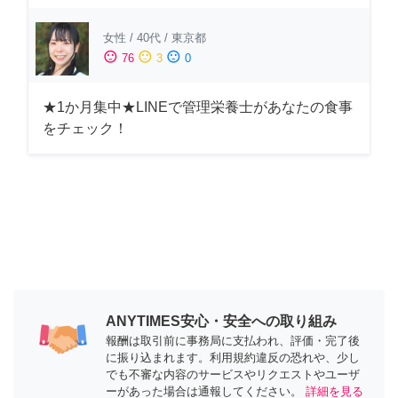
女性
/
40代
/
東京都
sentiment_satisfied
sentiment_neutral
sentiment_dissatisfied
76
3
0
★1か月集中★LINEで管理栄養士があなたの食事
をチェック！
ANYTIMES安心・安全への取り組み
報酬は取引前に事務局に支払われ、評価・完了後
に振り込まれます。利用規約違反の恐れや、少し
でも不審な内容のサービスやリクエストやユーザ
ーがあった場合は通報してください。
詳細を見る