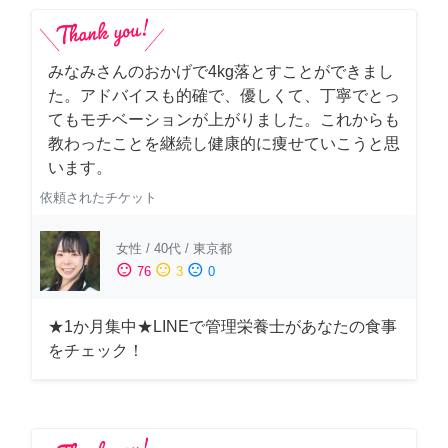
みなみさんのおかげで4kg落とすことができまし
た。アドバイスも的確で、優しくて、丁寧でとっ
てもモチベーションが上がりました。これからも
教わったことを継続し健康的に痩せていこうと思
います。
依頼されたチケット
女性
/
40代
/
東京都
sentiment_satisfied
sentiment_neutral
sentiment_dissatisfied
76
3
0
★1か月集中★LINEで管理栄養士があなたの食事
をチェック！