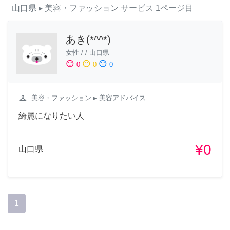
山口県
▸ 美容・ファッション
サービス
1ページ目
あき(*^^*)
女性
/
/
山口県
sentiment_satisfied
sentiment_neutral
sentiment_dissatisfied
0
0
0
checkroom
美容・ファッション
▸ 美容アドバイス
綺麗になりたい人
¥0
山口県
1