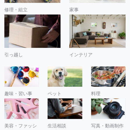
修理・組立
家事
引っ越し
インテリア
趣味・習い事
ペット
料理
美容・ファッシ
生活相談
写真・動画制作