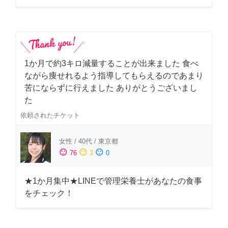
1か月で約3キロ減量することが出来ました 食べ
ながら痩せれるよう指導してもらえるのであまり
苦にならずに行えました ありがとうございまし
た
依頼されたチケット
女性
/
40代
/
東京都
sentiment_satisfied
sentiment_neutral
sentiment_dissatisfied
76
3
0
★1か月集中★LINEで管理栄養士があなたの食事
をチェック！