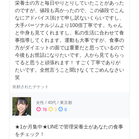
栄養士の方と毎日やりとりしていたことがあった
のですが、値段も高かったので、この値段でこん
なにアドバイス頂けて申し訳ないくらいですし、
大手パーソナルジムより100倍丁寧です。ちゃん
と中身も見てくれますし、私の生活に合わせて食
事指導してくれます。運動も大事ですが、食事の
方がダイエットの面では重要だと思っているので
今後もお世話になりたいです。人から見てもらっ
てると思うと頑張れます！ すごく丁寧でありが
たいです。全然言うこと聞けなくてごめんなさい
笑
依頼されたチケット
女性
/
40代
/
東京都
sentiment_satisfied
sentiment_neutral
sentiment_dissatisfied
76
3
0
★1か月集中★LINEで管理栄養士があなたの食事
をチェック！