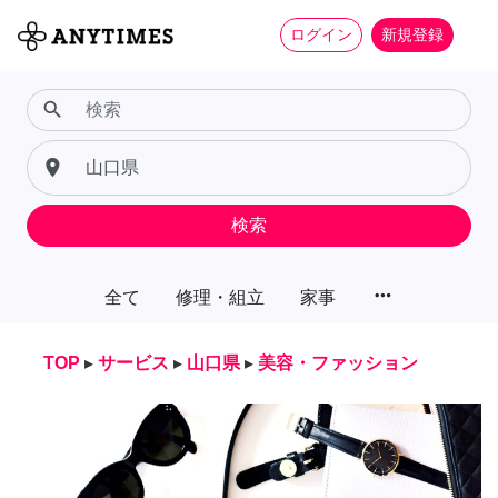
ログイン
新規登録
search
place
検索
more_horiz
全て
修理・組立
家事
TOP
▸
サービス
▸
山口県
▸
美容・ファッション