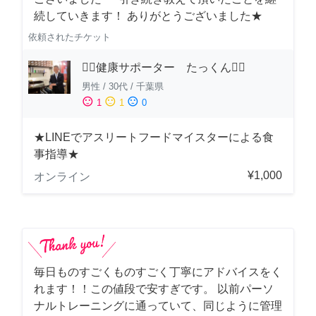
続していきます！ ありがとうございました★
依頼されたチケット
🏋️‍♂️健康サポーター たっくん🏋️‍♂️
男性
/
30代
/
千葉県
sentiment_satisfied
sentiment_neutral
sentiment_dissatisfied
1
1
0
★LINEでアスリートフードマイスターによる食
事指導★
¥1,000
オンライン
毎日ものすごくものすごく丁寧にアドバイスをく
れます！！この値段で安すぎです。 以前パーソ
ナルトレーニングに通っていて、同じように管理