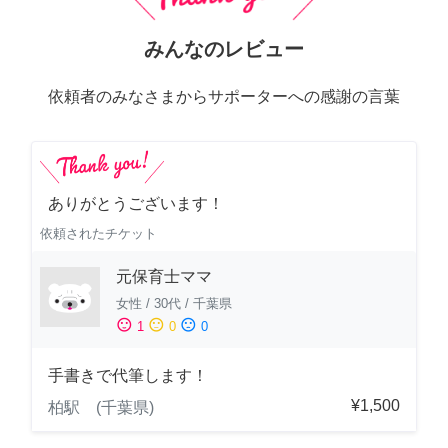
みんなのレビュー
依頼者のみなさまからサポーターへの感謝の言葉
ありがとうございます！
依頼されたチケット
元保育士ママ
女性
/
30代
/
千葉県
sentiment_satisfied
sentiment_neutral
sentiment_dissatisfied
1
0
0
手書きで代筆します！
¥1,500
柏駅 (千葉県)