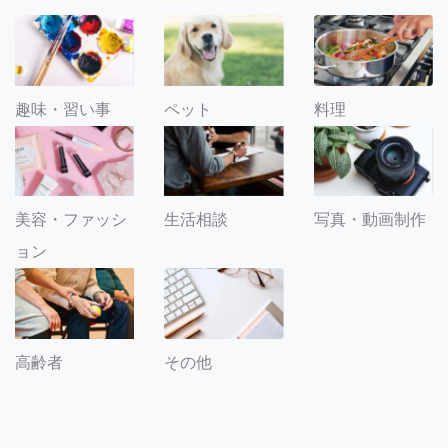
趣味・習い事
ペット
料理
美容・ファッシ
生活相談
写真・動画制作
ョン
その他
高齢者