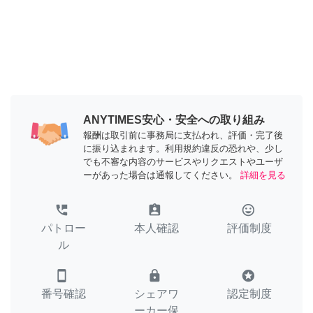
ANYTIMES安心・安全への取り組み
報酬は取引前に事務局に支払われ、評価・完了後
に振り込まれます。利用規約違反の恐れや、少し
でも不審な内容のサービスやリクエストやユーザ
ーがあった場合は通報してください。
詳細を見る
perm_phone_msg
assignment_ind
tag_faces
パトロー
本人確認
評価制度
ル
smartphone
lock
stars
番号確認
シェアワ
認定制度
ーカー保