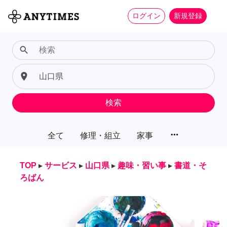
ログイン
新規登録
search
place
検索
more_horiz
全て
修理・組立
家事
TOP
▸
サービス
▸
山口県
▸
趣味・習い事
▸
書道・そ
ろばん