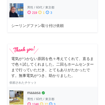
男性
/
60代
/
東京都
sentiment_satisfied
sentiment_neutral
sentiment_dissatisfied
219
1
3
シーリングファン取り付け依頼
電気がつかない原因を色々考えてくれて、直るま
で色々試してくれました。二回もホームセンター
まで行っていただき、とてもありがたかったで
す。無事電気がつき、助かりました。
依頼されたチケット
maaasa
check_circle
男性
/
60代
/
東京都
sentiment_satisfied
sentiment_neutral
sentiment_dissatisfied
1248
77
3