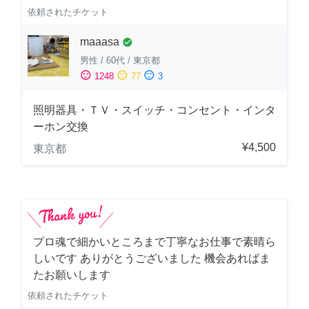
依頼されたチケット
maaasa
check_circle
男性
/
60代
/
東京都
sentiment_satisfied
sentiment_neutral
sentiment_dissatisfied
1248
77
3
照明器具・ＴＶ・スイッチ・コンセント・インタ
ーホン交換
¥4,500
東京都
プロ魂で細かいところまで丁寧なお仕事で素晴ら
しいです ありがとうございました 機会あればま
たお願いします
依頼されたチケット