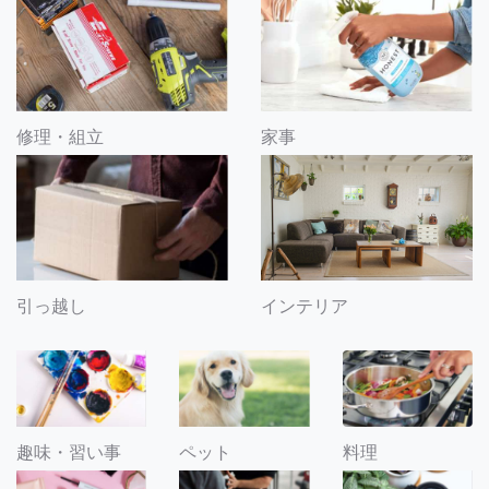
修理・組立
家事
引っ越し
インテリア
趣味・習い事
ペット
料理