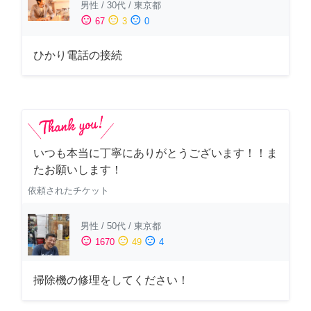
男性
/
30代
/
東京都
sentiment_satisfied
sentiment_neutral
sentiment_dissatisfied
67
3
0
ひかり電話の接続
いつも本当に丁寧にありがとうございます！！ま
たお願いします！
依頼されたチケット
男性
/
50代
/
東京都
sentiment_satisfied
sentiment_neutral
sentiment_dissatisfied
1670
49
4
掃除機の修理をしてください！