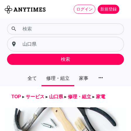
ログイン
新規登録
search
place
検索
more_horiz
全て
修理・組立
家事
TOP
▸
サービス
▸
山口県
▸
修理・組立
▸
家電