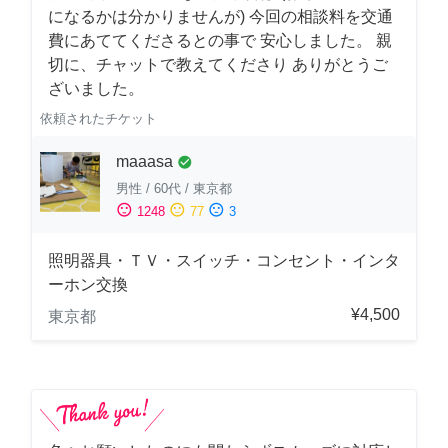
になるかは分かりませんが) 今回の相談料を交通
費にあててくださるとの事で 安心しました。 親
切に、チャットで教えてくださり ありがとうご
ざいました。
依頼されたチケット
maaasa
check_circle
男性
/
60代
/
東京都
sentiment_satisfied
sentiment_neutral
sentiment_dissatisfied
1248
77
3
照明器具・ＴＶ・スイッチ・コンセント・インタ
ーホン交換
¥4,500
東京都