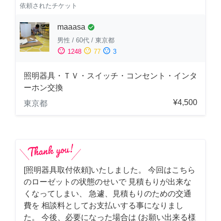
依頼されたチケット
maaasa
check_circle
男性
/
60代
/
東京都
sentiment_satisfied
sentiment_neutral
sentiment_dissatisfied
1248
77
3
照明器具・ＴＶ・スイッチ・コンセント・インタ
ーホン交換
¥4,500
東京都
[照明器具取付依頼]いたしました。 今回はこちら
のローゼットの状態のせいで 見積もりが出来な
くなってしまい、 急遽、見積もりのための交通
費を 相談料としてお支払いする事になりまし
た。 今後、必要になった場合は (お願い出来る様