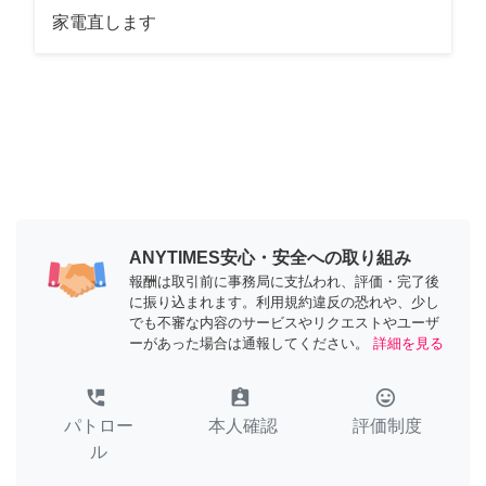
家電直します
ANYTIMES安心・安全への取り組み
報酬は取引前に事務局に支払われ、評価・完了後
に振り込まれます。利用規約違反の恐れや、少し
でも不審な内容のサービスやリクエストやユーザ
ーがあった場合は通報してください。
詳細を見る
perm_phone_msg
assignment_ind
tag_faces
パトロー
本人確認
評価制度
ル