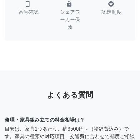
smartphone
lock
stars
番号確認
シェアワ
認定制度
ーカー保
険
よくある質問
修理・家具組み立ての料金相場は？
目安は、家具1つあたり、約3500円～（諸経費込み）で
す。家具の種類や対応項目、交通費に合わせて都度ご相談