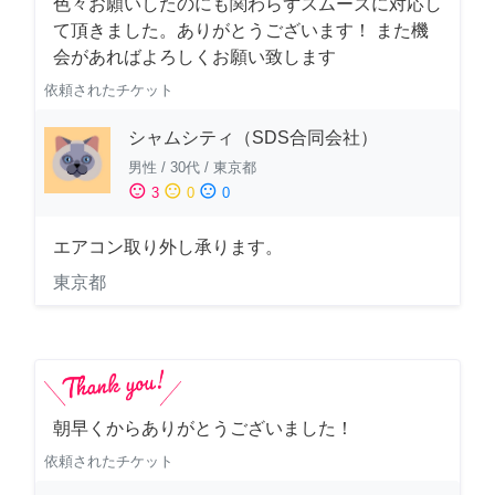
色々お願いしたのにも関わらずスムーズに対応し
て頂きました。ありがとうございます！ また機
会があればよろしくお願い致します
依頼されたチケット
シャムシティ（SDS合同会社）
男性
/
30代
/
東京都
sentiment_satisfied
sentiment_neutral
sentiment_dissatisfied
3
0
0
エアコン取り外し承ります。
東京都
朝早くからありがとうございました！
依頼されたチケット