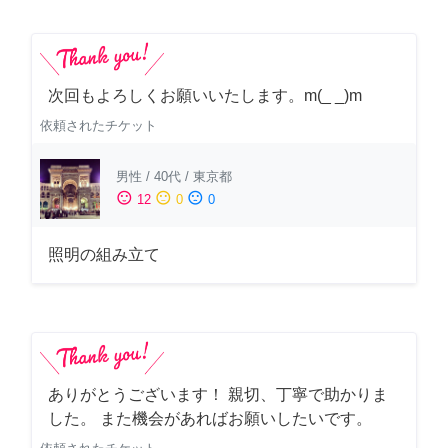
次回もよろしくお願いいたします。m(_ _)m
依頼されたチケット
男性
/
40代
/
東京都
sentiment_satisfied
sentiment_neutral
sentiment_dissatisfied
12
0
0
照明の組み立て
ありがとうございます！ 親切、丁寧で助かりま
した。 また機会があればお願いしたいです。