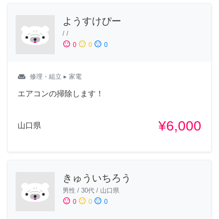
ようすけぴー
/
/
sentiment_satisfied
sentiment_neutral
sentiment_dissatisfied
0
0
0
weekend
修理・組立
▸ 家電
エアコンの掃除します！
¥6,000
山口県
きゅういちろう
男性
/
30代
/
山口県
sentiment_satisfied
sentiment_neutral
sentiment_dissatisfied
0
0
0