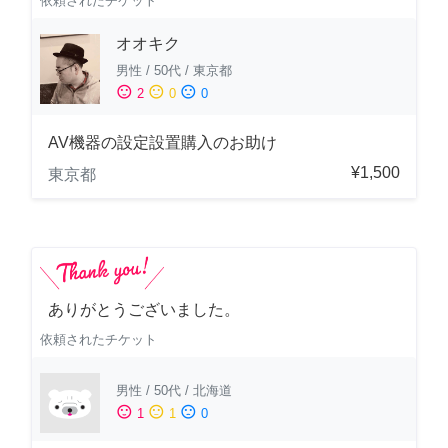
依頼されたチケット
オオキク
男性
/
50代
/
東京都
sentiment_satisfied
sentiment_neutral
sentiment_dissatisfied
2
0
0
AV機器の設定設置購入のお助け
¥1,500
東京都
ありがとうございました。
依頼されたチケット
男性
/
50代
/
北海道
sentiment_satisfied
sentiment_neutral
sentiment_dissatisfied
1
1
0