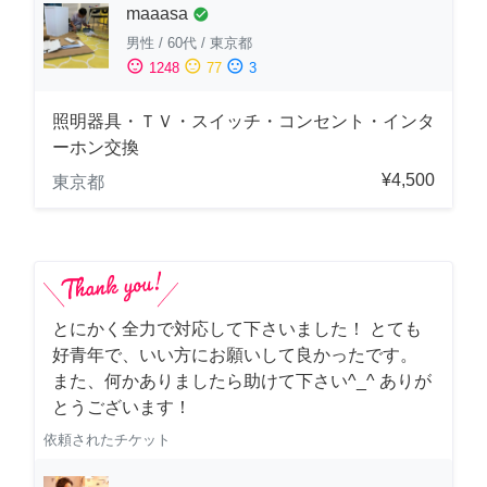
maaasa
check_circle
男性
/
60代
/
東京都
sentiment_satisfied
sentiment_neutral
sentiment_dissatisfied
1248
77
3
照明器具・ＴＶ・スイッチ・コンセント・インタ
ーホン交換
¥4,500
東京都
とにかく全力で対応して下さいました！ とても
好青年で、いい方にお願いして良かったです。
また、何かありましたら助けて下さい^_^ ありが
とうございます！
依頼されたチケット