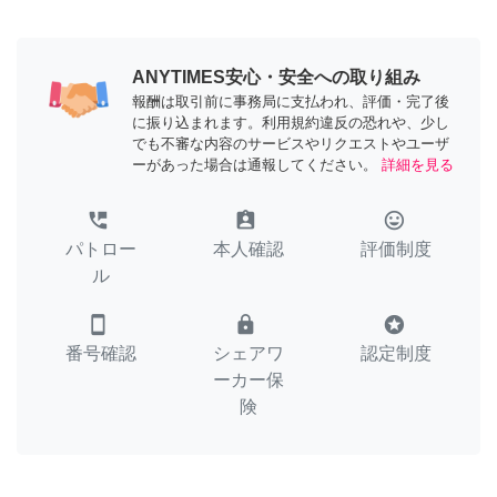
ANYTIMES安心・安全への取り組み
報酬は取引前に事務局に支払われ、評価・完了後
に振り込まれます。利用規約違反の恐れや、少し
でも不審な内容のサービスやリクエストやユーザ
ーがあった場合は通報してください。
詳細を見る
perm_phone_msg
assignment_ind
tag_faces
パトロー
本人確認
評価制度
ル
smartphone
lock
stars
番号確認
シェアワ
認定制度
ーカー保
険