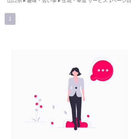
山口県
▸ 趣味・習い事
▸ 生花・華道
サービス
1ページ目
1