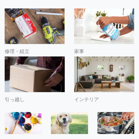
修理・組立
家事
引っ越し
インテリア