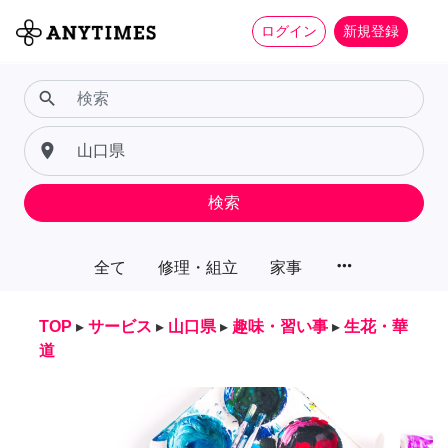
ログイン
新規登録
search
place
検索
more_horiz
全て
修理・組立
家事
TOP
▸
サービス
▸
山口県
▸
趣味・習い事
▸
生花・華
道