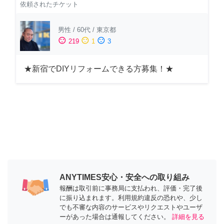
依頼されたチケット
男性
/
60代
/
東京都
sentiment_satisfied
sentiment_neutral
sentiment_dissatisfied
219
1
3
★新宿でDIYリフォームできる方募集！★
ANYTIMES安心・安全への取り組み
報酬は取引前に事務局に支払われ、評価・完了後
に振り込まれます。利用規約違反の恐れや、少し
でも不審な内容のサービスやリクエストやユーザ
ーがあった場合は通報してください。
詳細を見る