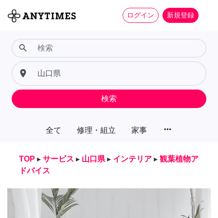
ログイン
新規登録
search
place
検索
more_horiz
全て
修理・組立
家事
TOP
▸
サービス
▸
山口県
▸
インテリア
▸
観葉植物ア
ドバイス