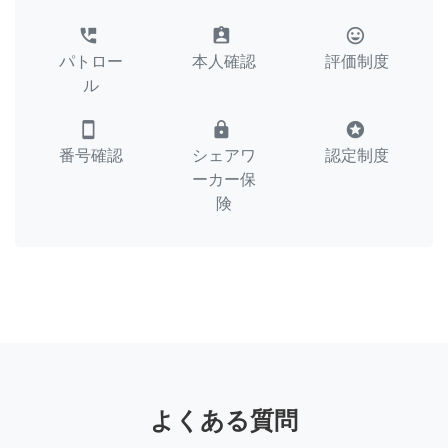
perm_phone_msg
assignment_ind
tag_faces
パトロー
本人確認
評価制度
ル
smartphone
lock
stars
番号確認
シェアワ
認定制度
ーカー保
険
よくある質問