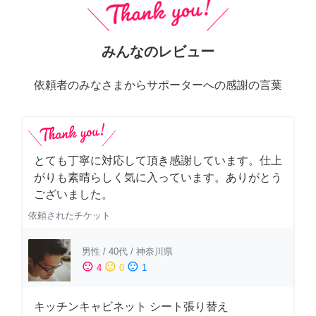
みんなのレビュー
依頼者のみなさまからサポーターへの感謝の言葉
とても丁寧に対応して頂き感謝しています。仕上
がりも素晴らしく気に入っています。ありがとう
ございました。
依頼されたチケット
男性
/
40代
/
神奈川県
sentiment_satisfied
sentiment_neutral
sentiment_dissatisfied
4
0
1
キッチンキャビネット シート張り替え