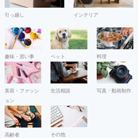
引っ越し
インテリア
趣味・習い事
ペット
料理
美容・ファッシ
生活相談
写真・動画制作
ョン
その他
高齢者