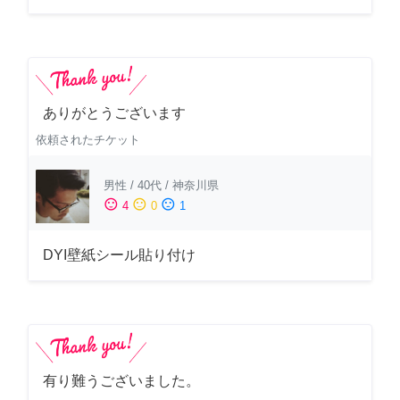
ありがとうございます
依頼されたチケット
男性
/
40代
/
神奈川県
sentiment_satisfied
sentiment_neutral
sentiment_dissatisfied
4
0
1
DYI壁紙シール貼り付け
有り難うございました。