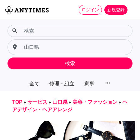
ログイン
新規登録
search
place
検索
more_horiz
全て
修理・組立
家事
TOP
▸
サービス
▸
山口県
▸
美容・ファッション
▸
ヘ
アデザイン・ヘアアレンジ