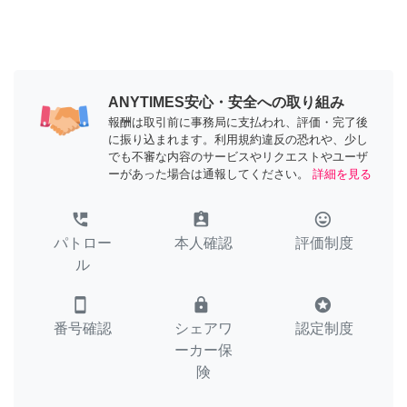
ANYTIMES安心・安全への取り組み
報酬は取引前に事務局に支払われ、評価・完了後
に振り込まれます。利用規約違反の恐れや、少し
でも不審な内容のサービスやリクエストやユーザ
ーがあった場合は通報してください。
詳細を見る
perm_phone_msg
assignment_ind
tag_faces
パトロー
本人確認
評価制度
ル
smartphone
lock
stars
番号確認
シェアワ
認定制度
ーカー保
険