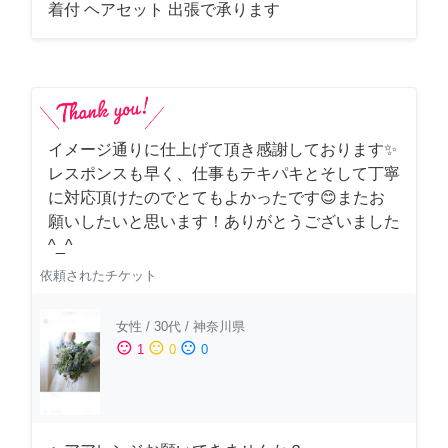
着付 ヘアセット 出張で承ります
イメージ通りに仕上げて頂き感謝しております✨
レスポンスも早く、仕事もテキパキとそして丁寧
に対応頂けたのでとてもよかったです😊またお
願いしたいと思います！ありがとうございました
^_^
依頼されたチケット
女性
/
30代
/
神奈川県
sentiment_satisfied
sentiment_neutral
sentiment_dissatisfied
1
0
0