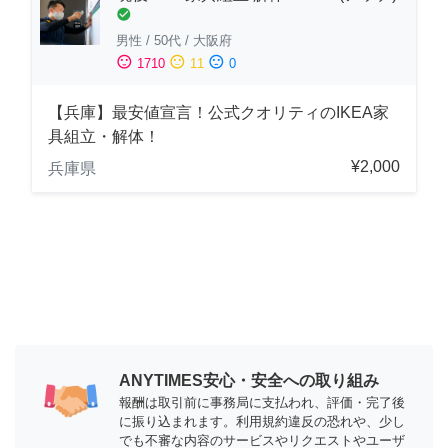
check_circle
男性
/
50代
/
大阪府
sentiment_satisfied
sentiment_neutral
sentiment_dissatisfied
1710
11
0
【兵庫】最安値宣言！公式クオリティのIKEA家
具組立・解体！
¥2,000
兵庫県
ANYTIMES安心・安全への取り組み
報酬は取引前に事務局に支払われ、評価・完了後
に振り込まれます。利用規約違反の恐れや、少し
でも不審な内容のサービスやリクエストやユーザ