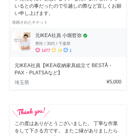
いるとの事だったので引越しの際など宜しくお願
い申し上げます。
依頼されたチケット
元IKEA社員 小堀哲弥
check_circle
男性
/
30代
/
千葉県
sentiment_satisfied
sentiment_neutral
sentiment_dissatisfied
1477
28
1
元IKEA社員【IKEA収納家具組立て BESTÅ・
PAX・PLATSAなど】
¥5,000
埼玉県
この度はありがとうございました。 丁寧な作業
をして下さる方です。 またご縁がありましたら