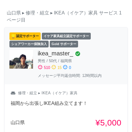
山口県
▸ 修理・組立
▸ IKEA（イケア）家具
サービス
1
ページ目
認定サポーター
イケア家具組立認定サポーター
シェアワーカー保険加入
Gold サポーター
ikea_master_
check_circle
男性
/
50代
/
福岡県
sentiment_satisfied
sentiment_neutral
sentiment_dissatisfied
510
15
0
メッセージ平均返信時間: 12時間以内
weekend
修理・組立
▸ IKEA（イケア）家具
福岡から出張しIKEA組み立てます！
¥5,000
山口県