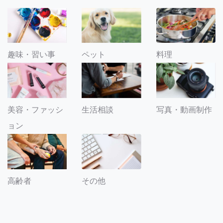
趣味・習い事
ペット
料理
美容・ファッシ
生活相談
写真・動画制作
ョン
その他
高齢者