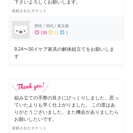
下さいよろしくお願いします。
依頼されたチケット
男性
/
30代
/
東京都
sentiment_satisfied
sentiment_neutral
sentiment_dissatisfied
130
11
1
9.24〜30イケア家具の解体組立てをお願いしま
す
組み立ての手際の良さにびっくりしました。思っ
ていたよりも早く仕上がりました。 この度はあ
りがとうございました。また機会がありましたら
お願いしたいです。
依頼されたチケット