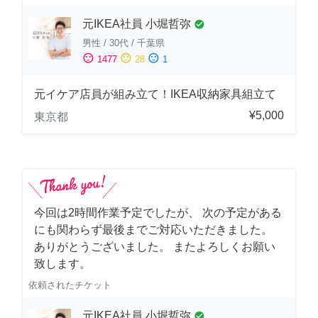
元IKEA社員 小堀哲弥
check_circle
男性
/
30代
/
千葉県
sentiment_satisfied
sentiment_neutral
sentiment_dissatisfied
1477
28
1
元イケア店員が組み立て！IKEA収納家具組立て
¥5,000
東京都
今回は2時間作業予定でしたが、 次の予定がある
にも関わらず最後までご対応いただきました。
ありがとうございました。 またよろしくお願い
致します。
依頼されたチケット
元IKEA社員 小堀哲弥
check_circle