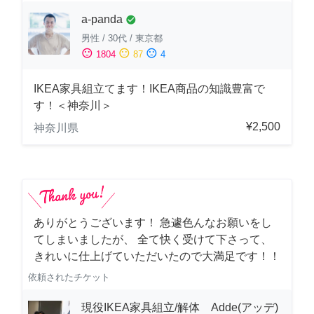
a-panda
check_circle
男性
/
30代
/
東京都
sentiment_satisfied
sentiment_neutral
sentiment_dissatisfied
1804
87
4
IKEA家具組立てます！IKEA商品の知識豊富で
す！＜神奈川＞
¥2,500
神奈川県
ありがとうございます！ 急遽色んなお願いをし
てしまいましたが、 全て快く受けて下さって、
きれいに仕上げていただいたので大満足です！！
依頼されたチケット
現役IKEA家具組立/解体 Adde(アッデ)