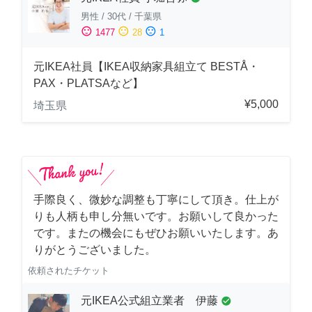
男性
/
30代
/
千葉県
sentiment_satisfied
sentiment_neutral
sentiment_dissatisfied
1477
28
1
元IKEA社員【IKEA収納家具組立て BESTÅ・
PAX・PLATSAなど】
¥5,000
埼玉県
手際良く、微妙な調整も丁寧にして頂き。仕上が
りも人柄も申し分無いです。お願いして良かった
です。またの機会にもぜひお願いいたします。あ
りがとうございました。
依頼されたチケット
元IKEA公式組立業者 伊藤
check_circle