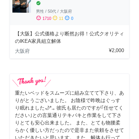
check_circle
男性
/
50代
/
大阪府
sentiment_satisfied
sentiment_neutral
sentiment_dissatisfied
1710
11
0
【大阪】公式価格より断然お得！公式クオリティ
のIKEA家具組立解体
¥2,000
大阪府
重たいベッドをスムーズに組み立てて下さり、あ
りがとうございました。 お陰様で昨晩はぐっす
り眠れました🌙*.｡ 彼氏も居たのですが｢任せてく
ださい｣との言葉通りテキパキと作業をして下さ
りとても安心出来ました。 また、とても物腰柔
らかく優しい方だったので是非また依頼をさせて
いただきたいと思います。 また、解体も行って