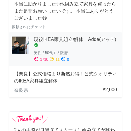
本当に助かりました✨他組み立て家具を買ったら
また是非お願いしたいです。 本当にありがとう
ございました😊
依頼されたチケット
現役IKEA家具組立/解体 Adde(アッデ)
check_circle
男性
/
50代
/
大阪府
sentiment_satisfied
sentiment_neutral
sentiment_dissatisfied
1710
11
0
【奈良】公式価格より断然お得！公式クオリティ
のIKEA家具組立解体
¥2,000
奈良県
2人の手際が良過ぎてスムースに組み立てが終わ