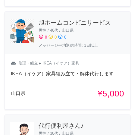
旭ホームコンビニサービス
男性
/
40代
/
山口県
sentiment_satisfied
sentiment_neutral
sentiment_dissatisfied
0
0
0
メッセージ平均返信時間: 3日以上
weekend
修理・組立
▸ IKEA（イケア）家具
IKEA（イケア）家具組み立て・解体代行します！
¥5,000
山口県
代行便利屋さん♪
男性
/
30代
/
山口県