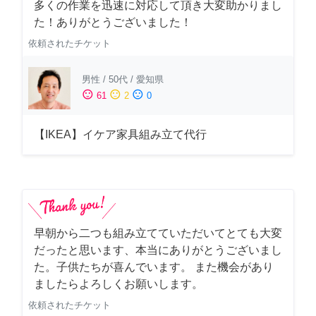
多くの作業を迅速に対応して頂き大変助かりまし
た！ありがとうございました！
依頼されたチケット
男性
/
50代
/
愛知県
sentiment_satisfied
sentiment_neutral
sentiment_dissatisfied
61
2
0
【IKEA】イケア家具組み立て代行
早朝から二つも組み立てていただいてとても大変
だったと思います、本当にありがとうございまし
た。子供たちが喜んでいます。 また機会があり
ましたらよろしくお願いします。
依頼されたチケット