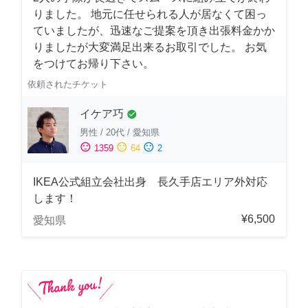
りました。 地元に任せられる人が居なくて困っ
ていましたが、迅速なご提案を頂き出張料金かか
りましたが大変満足出来るお取引でした。 お気
をつけてお帰り下さい。
依頼されたチケット
イケア巧
check_circle
男性
/
20代
/
愛知県
sentiment_satisfied
sentiment_neutral
sentiment_dissatisfied
1359
64
2
IKEA公式組立会社出身 長久手店エリア外対応
します！
¥6,500
愛知県