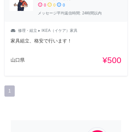
sentiment_satisfied
sentiment_neutral
sentiment_dissatisfied
0
0
0
メッセージ平均返信時間: 24時間以内
weekend
修理・組立
▸ IKEA（イケア）家具
家具組立、格安で行います！
¥500
山口県
1