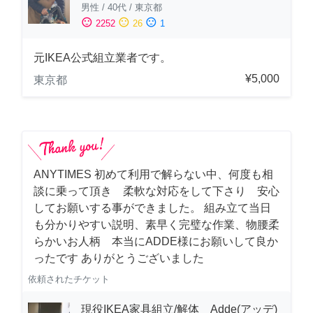
男性
/
40代
/
東京都
sentiment_satisfied
sentiment_neutral
sentiment_dissatisfied
2252
26
1
元IKEA公式組立業者です。
¥5,000
東京都
ANYTIMES 初めて利用で解らない中、何度も相
談に乗って頂き 柔軟な対応をして下さり 安心
してお願いする事ができました。 組み立て当日
も分かりやすい説明、素早く完璧な作業、物腰柔
らかいお人柄 本当にADDE様にお願いして良か
ったです ありがとうございました
依頼されたチケット
現役IKEA家具組立/解体 Adde(アッデ)