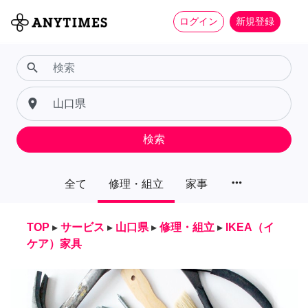
ログイン
新規登録
search
place
検索
more_horiz
全て
修理・組立
家事
TOP
▸
サービス
▸
山口県
▸
修理・組立
▸
IKEA（イ
ケア）家具