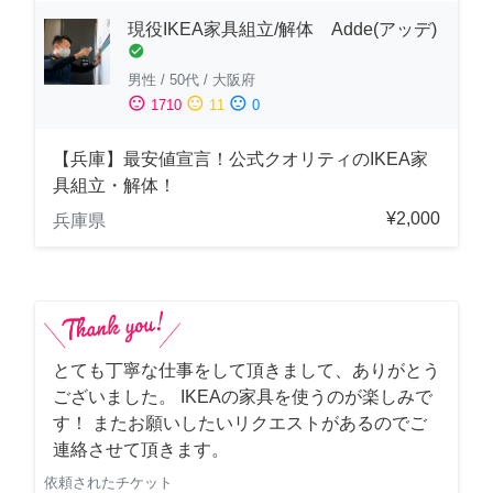
現役IKEA家具組立/解体 Adde(アッデ)
check_circle
男性
/
50代
/
大阪府
sentiment_satisfied
sentiment_neutral
sentiment_dissatisfied
1710
11
0
【兵庫】最安値宣言！公式クオリティのIKEA家
具組立・解体！
¥2,000
兵庫県
とても丁寧な仕事をして頂きまして、ありがとう
ございました。 IKEAの家具を使うのが楽しみで
す！ またお願いしたいリクエストがあるのでご
連絡させて頂きます。
依頼されたチケット