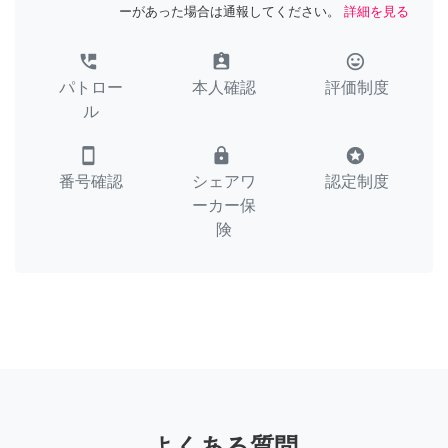
ーがあった場合は通報してください。
詳細を見る
perm_phone_msg
assignment_ind
tag_faces
パトロー
本人確認
評価制度
ル
smartphone
lock
stars
番号確認
シェアワ
認定制度
ーカー保
険
よくある質問