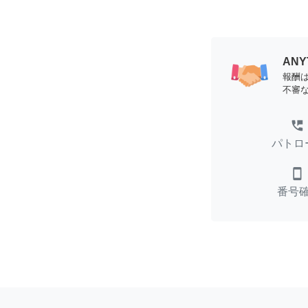
AN
報酬
不審
perm_phone_msg
パトロ
smartphone
番号