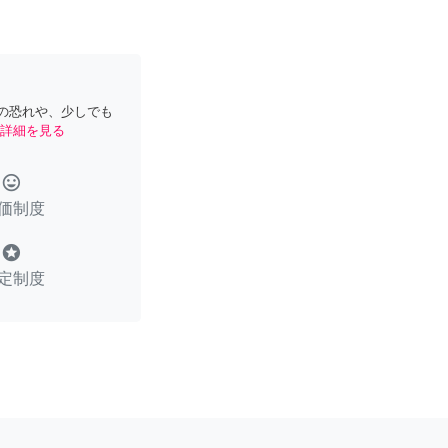
の恐れや、少しでも
詳細を見る
tag_faces
価制度
stars
定制度