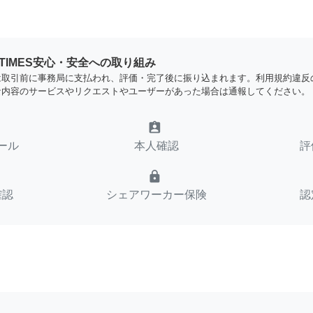
YTIMES安心・安全への取り組み
は取引前に事務局に支払われ、評価・完了後に振り込まれます。利用規約違反
な内容のサービスやリクエストやユーザーがあった場合は通報してください。
assignment_ind
ール
本人確認
評
lock
確認
シェアワーカー保険
認