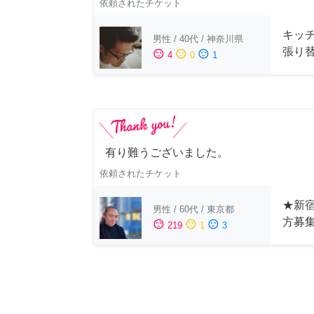
依頼されたチケット
キッ
男性
/
40代
/
神奈川県
張り
sentiment_satisfied
sentiment_neutral
sentiment_dissatisfied
4
0
1
有り難うございました。
依頼されたチケット
★新宿
男性
/
60代
/
東京都
方募
sentiment_satisfied
sentiment_neutral
sentiment_dissatisfied
219
1
3