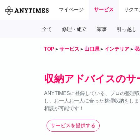
マイページ
サービス
リクエ
全て
修理・組立
家事
引っ越し
TOP
▸
サービス
▸
山口県
▸
インテリア
▸
収
収納アドバイスのサ
ANYTIMESに登録している、プロの整
し、お一人お一人に合った整理収納をします
相談が可能です！
サービスを提供する