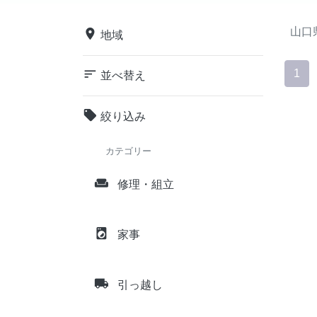
山口
place
地域
sort
1
並べ替え
local_offer
絞り込み
カテゴリー
weekend
修理・組立
local_laundry_service
家事
local_shipping
引っ越し