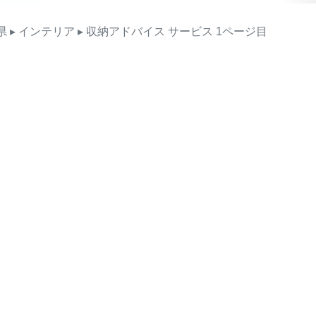
県
▸ インテリア
▸ 収納アドバイス
サービス
1ページ目