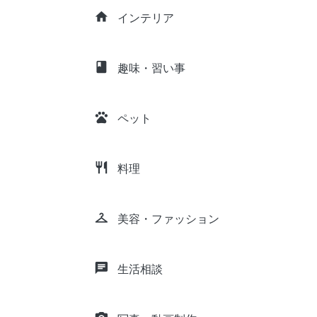
home
インテリア
class
趣味・習い事
pets
ペット
restaurant
料理
checkroom
美容・ファッション
chat
生活相談