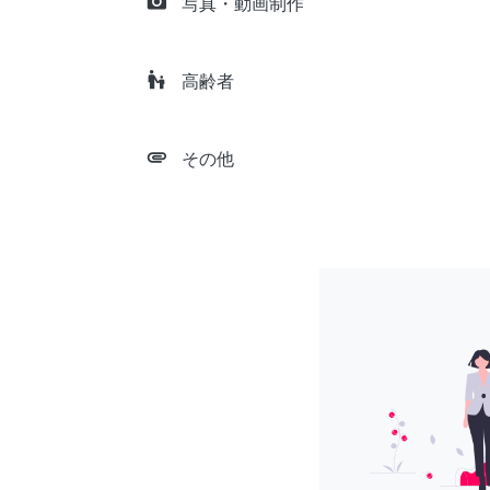
camera_alt
写真・動画制作
escalator_warning
高齢者
attachment
その他