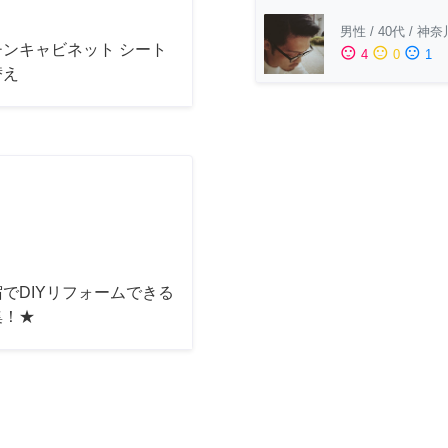
男性
/
40代
/
神奈
チンキャビネット シート
sentiment_satisfied
sentiment_neutral
sentiment_dissatisfied
4
0
1
替え
でDIYリフォームできる
集！★