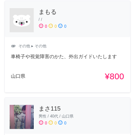
まもる
/
/
sentiment_satisfied
sentiment_neutral
sentiment_dissatisfied
0
0
0
attachment
その他
▸ その他
車椅子や視覚障害のかた、外出ガイドいたします
¥800
山口県
まさ115
男性
/
40代
/
山口県
sentiment_satisfied
sentiment_neutral
sentiment_dissatisfied
0
0
0