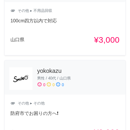
attachment
その他
▸ 不用品回収
100cm四方以内で対応
¥3,000
山口県
yokokazu
男性
/
40代
/
山口県
sentiment_satisfied
sentiment_neutral
sentiment_dissatisfied
0
0
0
attachment
その他
▸ その他
防府市でお困りの方へ❗️