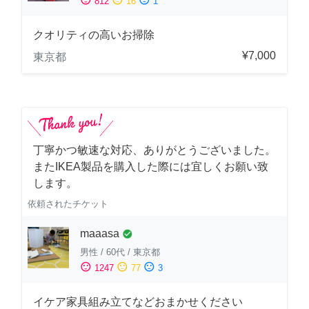
812
16
1
クオリティの高いお掃除
¥7,000
東京都
丁寧かつ敏速な対応、ありがとうございました。
またIKEA製品を購入した際には宜しくお願い致
します。
依頼されたチケット
maaasa
check_circle
男性
/
60代
/
東京都
sentiment_satisfied
sentiment_neutral
sentiment_dissatisfied
1247
77
3
イケア家具組み立てなどおまかせください