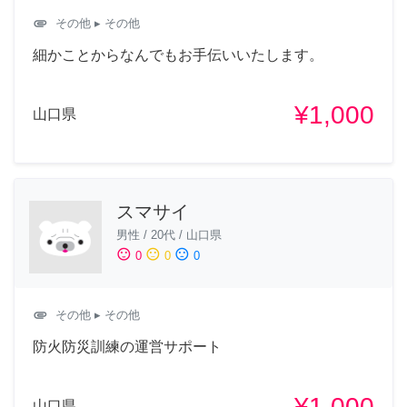
attachment
その他
▸ その他
細かことからなんでもお手伝いいたします。
¥1,000
山口県
スマサイ
男性
/
20代
/
山口県
sentiment_satisfied
sentiment_neutral
sentiment_dissatisfied
0
0
0
attachment
その他
▸ その他
防火防災訓練の運営サポート
¥1,000
山口県