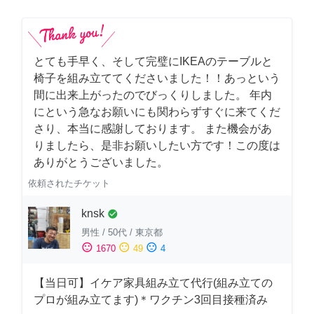
とても手早く、そして完璧にIKEAのテーブルと
椅子を組み立ててくださいました！！あっという
間に出来上がったのでびっくりしました。 年内
にという急なお願いにも関わらずすぐに来てくだ
さり、本当に感謝しております。 また機会があ
りましたら、是非お願いしたい方です！この度は
ありがとうございました。
依頼されたチケット
knsk
check_circle
男性
/
50代
/
東京都
sentiment_satisfied
sentiment_neutral
sentiment_dissatisfied
1670
49
4
【当日可】イケア家具組み立て代行(組み立ての
プロが組み立てます)＊ワクチン3回目接種済み