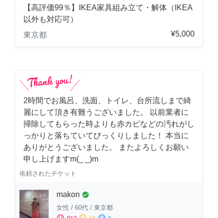
【高評価99％】IKEA家具組み立て・解体（IKEA
以外も対応可）
¥5,000
東京都
2時間でお風呂、洗面、トイレ、台所流しまで綺
麗にして頂き有難うございました。 以前業者に
掃除してもらった時よりも赤カビなどの汚れがし
っかりと落ちていてびっくりしました！ 本当に
ありがとうございました。 またよろしくお願い
申し上げますm(_ _)m
依頼されたチケット
makon
check_circle
女性
/
60代
/
東京都
sentiment_satisfied
sentiment_neutral
sentiment_dissatisfied