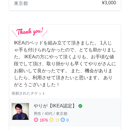
¥3,000
東京都
IKEAのベッドを組み立てて頂きました。 1人じ
ゃ手も付けられなかったので、とても助かりまし
た。 IKEAの方にやって頂くよりも、お手頃な値
段でして頂け、取り掛かりも早くてやりがさんに
お願いして良かったです。 また、機会がありま
したら、利用させて頂きたいと思います。 あり
がとうございました！
依頼されたチケット
やりが【IKEA認定】
check_circle
男性
/
40代
/
東京都
sentiment_satisfied
sentiment_neutral
sentiment_dissatisfied
1876
13
0