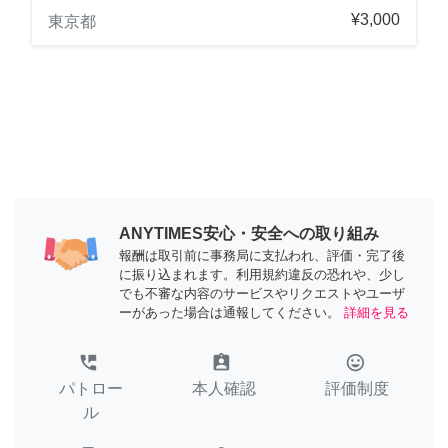
¥3,000
東京都
ANYTIMES安心・安全への取り組み
報酬は取引前に事務局に支払われ、評価・完了後
に振り込まれます。利用規約違反の恐れや、少し
でも不審な内容のサービスやリクエストやユーザ
ーがあった場合は通報してください。
詳細を見る
perm_phone_msg
assignment_ind
tag_faces
パトロー
本人確認
評価制度
ル