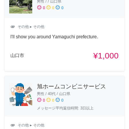
男性
/
/
山口県
sentiment_satisfied
sentiment_neutral
sentiment_dissatisfied
0
0
0
attachment
その他
▸ その他
I'll show you around Yamaguchi prefecture.
¥1,000
山口市
旭ホームコンビニサービス
男性
/
40代
/
山口県
sentiment_satisfied
sentiment_neutral
sentiment_dissatisfied
0
0
0
メッセージ平均返信時間: 3日以上
attachment
その他
▸ その他