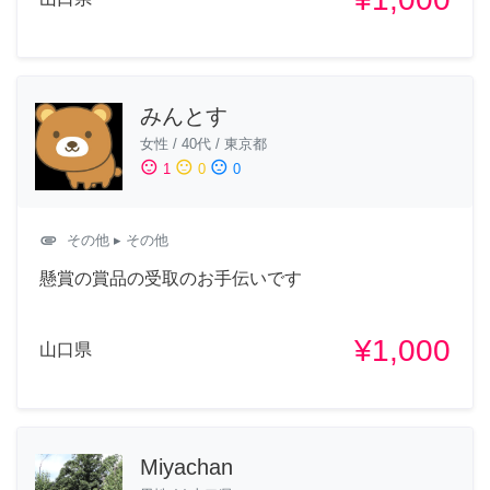
みんとす
女性
/
40代
/
東京都
sentiment_satisfied
sentiment_neutral
sentiment_dissatisfied
1
0
0
attachment
その他
▸ その他
懸賞の賞品の受取のお手伝いです
¥1,000
山口県
Miyachan