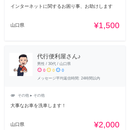
インターネットに関するお困り事、お助けします
¥1,500
山口県
代行便利屋さん♪
男性
/
30代
/
山口県
sentiment_satisfied
sentiment_neutral
sentiment_dissatisfied
0
0
0
メッセージ平均返信時間: 24時間以内
attachment
その他
▸ その他
大事なお車を洗車します！
¥2,000
山口県