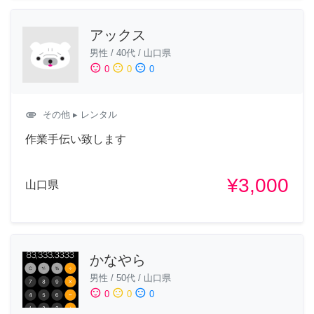
アックス
男性
/
40代
/
山口県
sentiment_satisfied
sentiment_neutral
sentiment_dissatisfied
0
0
0
attachment
その他
▸ レンタル
作業手伝い致します
¥3,000
山口県
かなやら
男性
/
50代
/
山口県
sentiment_satisfied
sentiment_neutral
sentiment_dissatisfied
0
0
0