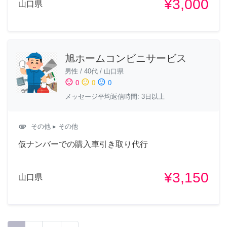
¥3,000
山口県
旭ホームコンビニサービス
男性
/
40代
/
山口県
sentiment_satisfied
sentiment_neutral
sentiment_dissatisfied
0
0
0
メッセージ平均返信時間: 3日以上
attachment
その他
▸ その他
仮ナンバーでの購入車引き取り代行
¥3,150
山口県