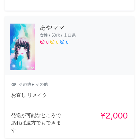
あやママ
女性
/
50代
/
山口県
sentiment_satisfied
sentiment_neutral
sentiment_dissatisfied
0
0
0
attachment
その他
▸ その他
お直し リメイク
¥2,000
発送が可能なところで
あれば遠方でもできま
す