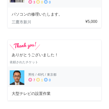
sentiment_satisfied
sentiment_neutral
sentiment_dissatisfied
3
0
0
パソコンの修理いたします。
¥5,000
三鷹市新川
ありがとうございました！
依頼されたチケット
男性
/
40代
/
東京都
sentiment_satisfied
sentiment_neutral
sentiment_dissatisfied
7
1
0
大型テレビの設置作業