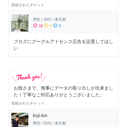
依頼されたチケット
男性
/
40代
/
東京都
sentiment_satisfied
sentiment_neutral
sentiment_dissatisfied
18
0
0
ブログにグーグルアドセンス広告を設置してほし
い
お陰さまで、無事にデータの取り出しが出来まし
た！丁寧なご対応ありがとうございました。
依頼されたチケット
koji-kin
男性
/
50代
/
東京都