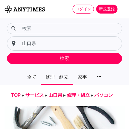
ログイン
新規登録
search
place
検索
more_horiz
全て
修理・組立
家事
TOP
▸
サービス
▸
山口県
▸
修理・組立
▸
パソコン