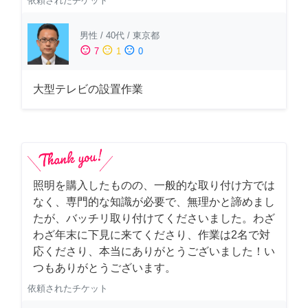
依頼されたチケット
男性
/
40代
/
東京都
sentiment_satisfied
sentiment_neutral
sentiment_dissatisfied
7
1
0
大型テレビの設置作業
照明を購入したものの、一般的な取り付け方では
なく、専門的な知識が必要で、無理かと諦めまし
たが、バッチリ取り付けてくださいました。わざ
わざ年末に下見に来てくださり、作業は2名で対
応くださり、本当にありがとうございました！い
つもありがとうございます。
依頼されたチケット