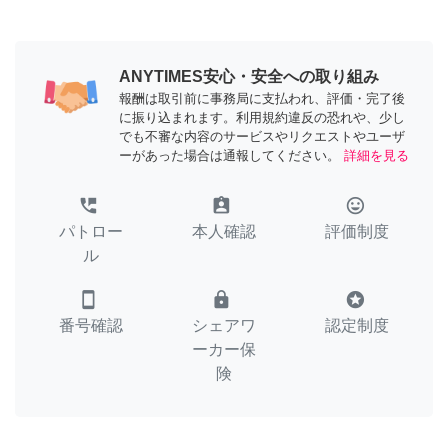
ANYTIMES安心・安全への取り組み
報酬は取引前に事務局に支払われ、評価・完了後
に振り込まれます。利用規約違反の恐れや、少し
でも不審な内容のサービスやリクエストやユーザ
ーがあった場合は通報してください。
詳細を見る
perm_phone_msg
assignment_ind
tag_faces
パトロー
本人確認
評価制度
ル
smartphone
lock
stars
番号確認
シェアワ
認定制度
ーカー保
険