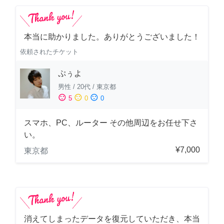
本当に助かりました。ありがとうございました！
依頼されたチケット
ぷぅよ
男性
/
20代
/
東京都
sentiment_satisfied
sentiment_neutral
sentiment_dissatisfied
5
0
0
スマホ、PC、ルーター その他周辺をお任せ下さ
い。
¥7,000
東京都
消えてしまったデータを復元していただき、本当