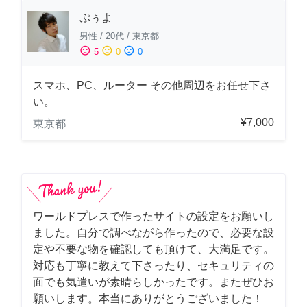
ぷぅよ
男性
/
20代
/
東京都
sentiment_satisfied
sentiment_neutral
sentiment_dissatisfied
5
0
0
スマホ、PC、ルーター その他周辺をお任せ下さ
い。
¥7,000
東京都
ワールドプレスで作ったサイトの設定をお願いし
ました。自分で調べながら作ったので、必要な設
定や不要な物を確認しても頂けて、大満足です。
対応も丁寧に教えて下さったり、セキュリティの
面でも気遣いが素晴らしかったです。またぜひお
願いします。本当にありがとうございました！