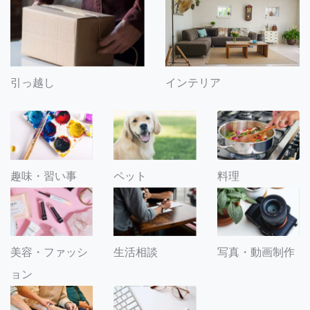
引っ越し
インテリア
趣味・習い事
ペット
料理
美容・ファッシ
生活相談
写真・動画制作
ョン