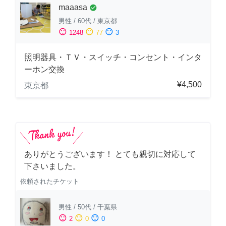
maaasa
check_circle
男性
/
60代
/
東京都
sentiment_satisfied
sentiment_neutral
sentiment_dissatisfied
1248
77
3
照明器具・ＴＶ・スイッチ・コンセント・インタ
ーホン交換
¥4,500
東京都
ありがとうございます！ とても親切に対応して
下さいました。
依頼されたチケット
男性
/
50代
/
千葉県
sentiment_satisfied
sentiment_neutral
sentiment_dissatisfied
2
0
0