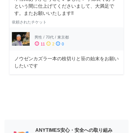
という間に仕上げてくださいまして、大満足で
す。またお願いいたします‼️
依頼されたチケット
男性
/
70代
/
東京都
sentiment_satisfied
sentiment_neutral
sentiment_dissatisfied
11
2
0
ノウゼンカズラ一本の枝切りと笹の始末をお願い
したいです
ANYTIMES安心・安全への取り組み