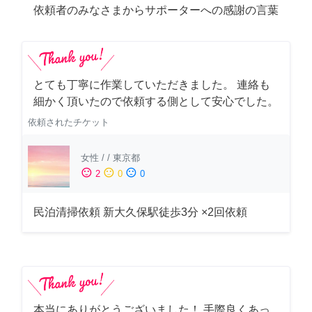
依頼者のみなさまからサポーターへの感謝の言葉
とても丁寧に作業していただきました。 連絡も
細かく頂いたので依頼する側として安心でした。
依頼されたチケット
女性
/
/
東京都
sentiment_satisfied
sentiment_neutral
sentiment_dissatisfied
2
0
0
民泊清掃依頼 新大久保駅徒歩3分 ×2回依頼
本当にありがとうございました！ 手際良くあっ