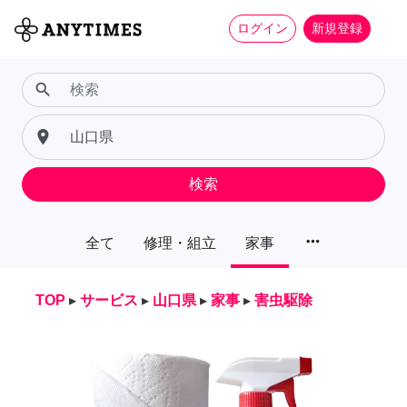
ログイン
新規登録
search
place
検索
more_horiz
全て
修理・組立
家事
TOP
▸
サービス
▸
山口県
▸
家事
▸
害虫駆除