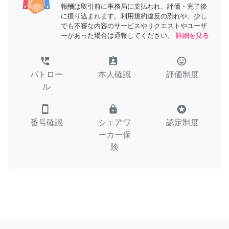
報酬は取引前に事務局に支払われ、評価・完了後
に振り込まれます。利用規約違反の恐れや、少し
でも不審な内容のサービスやリクエストやユーザ
ーがあった場合は通報してください。
詳細を見る
perm_phone_msg
assignment_ind
tag_faces
パトロー
本人確認
評価制度
ル
smartphone
lock
stars
番号確認
シェアワ
認定制度
ーカー保
険