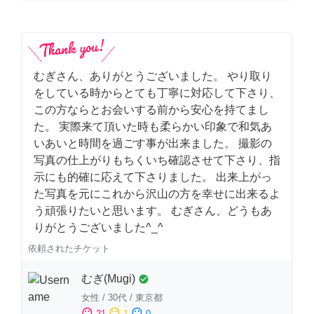
むぎさん、ありがとうございました。 やり取り
をしている時からとても丁寧に対応して下さり、
この方ならとお会いする前から安心を持てまし
た。 実際来て頂いた時も柔らかい印象で和気あ
いあいと時間を過ごす事が出来ました。 撮影の
写真の仕上がりもちくいち確認させて下さり、指
示にも的確に応えて下さりました。 出来上がっ
た写真を元にこれから沢山の方を幸せに出来るよ
う頑張りたいと思います。 むぎさん、どうもあ
りがとうございました^_^
依頼されたチケット
むぎ(Mugi)
check_circle
女性
/
30代
/
東京都
sentiment_satisfied
sentiment_neutral
sentiment_dissatisfied
21
1
0