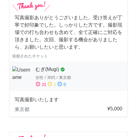
写真撮影ありがとうございました。受け答えが丁
寧で好印象でした。しっかりした方です。撮影現
場での打ち合わせも含めて、全て正確にご対応を
頂きました。次回、撮影する機会がありました
ら、お願いしたいと思います。
依頼されたチケット
むぎ(Mugi)
check_circle
女性
/
30代
/
東京都
sentiment_satisfied
sentiment_neutral
sentiment_dissatisfied
21
1
0
写真撮影いたします
¥5,000
東京都