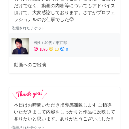
だけでなく、動画の内容等についてもアドバイス
頂けて、大変感謝しております。さすがプロフェ
ッショナルのお仕事でした😊
依頼されたチケット
男性
/
40代
/
東京都
sentiment_satisfied
sentiment_neutral
sentiment_dissatisfied
1875
13
0
動画へのご出演
本日はお時間いただき指導感謝致します ご指導
いただきまして内容をしっかりと作品に反映して
参りたいと思います。ありがとうございました‼️
依頼されたチケット