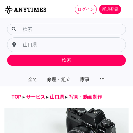
ログイン
新規登録
search
place
検索
more_horiz
全て
修理・組立
家事
TOP
▸
サービス
▸
山口県
▸
写真・動画制作