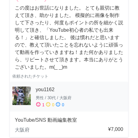
この度はお世話になりました。 とても親切に教
えて頂き、助かりました。 模擬的に画像を制作
して下さったり、何度もポイントの所を細かく説
明して頂き、「YouTube初心者の私でも出来
る！」と確信しました。 後は慣れだと思います
ので、教えて頂いたことを忘れないように頑張っ
て動画を作っていきますね！また何かありました
ら、リピートさせて頂きます。本当にありがとう
ございました。m(_ _)m
依頼されたチケット
you1162
男性
/
30代
/
大阪府
sentiment_satisfied
sentiment_neutral
sentiment_dissatisfied
1
0
0
YouTube/SNS 動画編集教室
¥7,000
大阪府