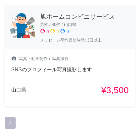
旭ホームコンビニサービス
男性
/
40代
/
山口県
sentiment_satisfied
sentiment_neutral
sentiment_dissatisfied
0
0
0
メッセージ平均返信時間: 3日以上
camera_alt
写真・動画制作
▸ 写真撮影
SNSのプロフィール写真撮影します
¥3,500
山口県
1