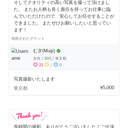
そしてクオリティの高い写真を撮って頂けまし
た。 またお人柄も良く責任を持ってお仕事に臨
んでいただけたので、安心してお任せすることが
できました。 またぜひお願いしたいと思ってい
ます！
依頼されたチケット
むぎ(Mugi)
check_circle
女性
/
30代
/
東京都
sentiment_satisfied
sentiment_neutral
sentiment_dissatisfied
21
1
0
写真撮影いたします
¥5,000
東京都
長時間の撮影、ありがとうございました！ご出演