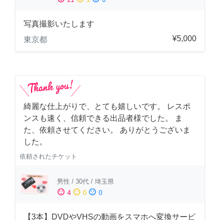
写真撮影いたします
¥5,000
東京都
綺麗な仕上がりで、とても嬉しいです。 レスポ
ンスも速く、信頼できる出品者様でした。 ま
た、依頼させてください。 ありがとうございま
した。
依頼されたチケット
男性
/
30代
/
埼玉県
sentiment_satisfied
sentiment_neutral
sentiment_dissatisfied
4
0
0
【3本】DVDやVHSの動画をスマホへ変換サービ