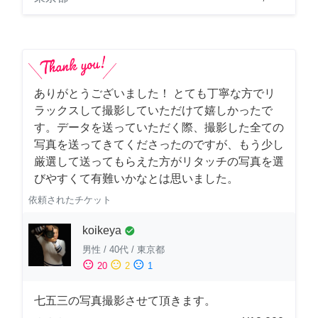
ありがとうございました！ とても丁寧な方でリ
ラックスして撮影していただけて嬉しかったで
す。データを送っていただく際、撮影した全ての
写真を送ってきてくださったのですが、もう少し
厳選して送ってもらえた方がリタッチの写真を選
びやすくて有難いかなとは思いました。
依頼されたチケット
koikeya
check_circle
男性
/
40代
/
東京都
sentiment_satisfied
sentiment_neutral
sentiment_dissatisfied
20
2
1
七五三の写真撮影させて頂きます。