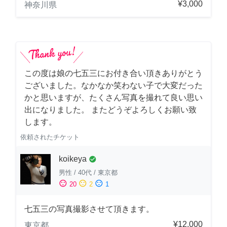
¥3,000
神奈川県
この度は娘の七五三にお付き合い頂きありがとう
ございました。なかなか笑わない子で大変だった
かと思いますが、たくさん写真を撮れて良い思い
出になりました。 またどうぞよろしくお願い致
します。
依頼されたチケット
koikeya
check_circle
男性
/
40代
/
東京都
sentiment_satisfied
sentiment_neutral
sentiment_dissatisfied
20
2
1
七五三の写真撮影させて頂きます。
¥12,000
東京都