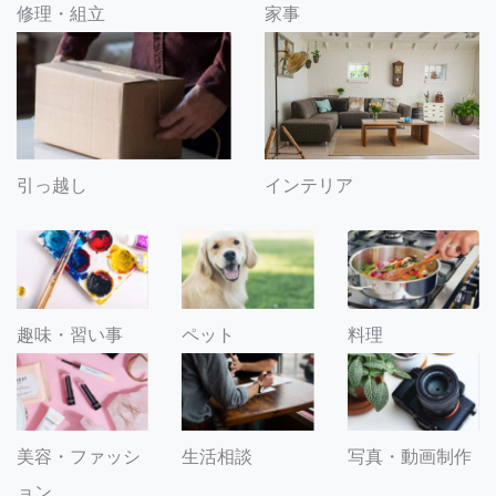
修理・組立
家事
引っ越し
インテリア
趣味・習い事
ペット
料理
美容・ファッシ
生活相談
写真・動画制作
ョン