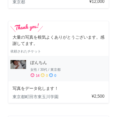
¥12,000
東京都
大量の写真を根気よくありがとうございます。感
謝してます。
依頼されたチケット
ぽんちん
女性
/
30代
/
東京都
sentiment_satisfied
sentiment_neutral
sentiment_dissatisfied
14
0
0
写真をデータ化します！
¥2,500
東京都町田市東玉川学園