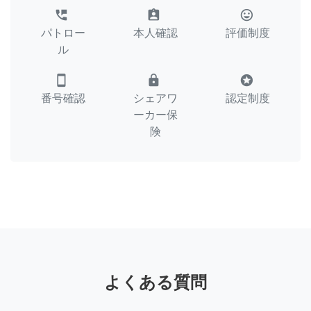
perm_phone_msg
assignment_ind
tag_faces
パトロー
本人確認
評価制度
ル
smartphone
lock
stars
番号確認
シェアワ
認定制度
ーカー保
険
よくある質問